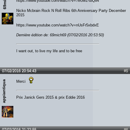
https://www.youtube.com/watch?v=7eGw1-tbQ84
Nicko Mcbrain Rock N Roll Ribs 6th Anniversary Party December
2015
https://www.youtube.com/watch?v=nUsFr5xbdxE
Dernière édition de: 69mich69 (07/02/2016 20:53:50)
I want out, to live my life and to be free
07/02/2016 20:54:43
#5
appiantiqua
Merci
Prix Janick Gers 2015 & prix Eddie 2016
07/02/2016 21:22:55
#6