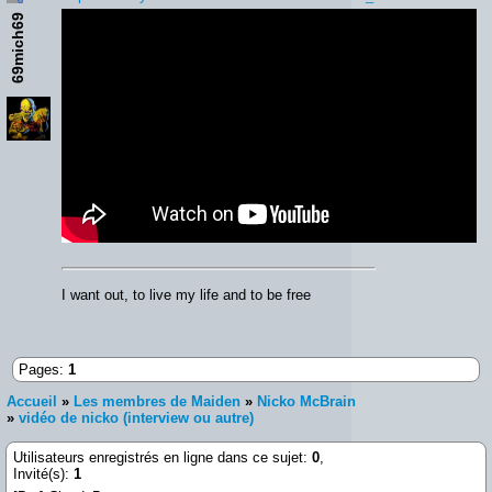
69mich69
I want out, to live my life and to be free
Pages:
1
Accueil
»
Les membres de Maiden
»
Nicko McBrain
»
vidéo de nicko (interview ou autre)
Utilisateurs enregistrés en ligne dans ce sujet:
0
,
Invité(s):
1