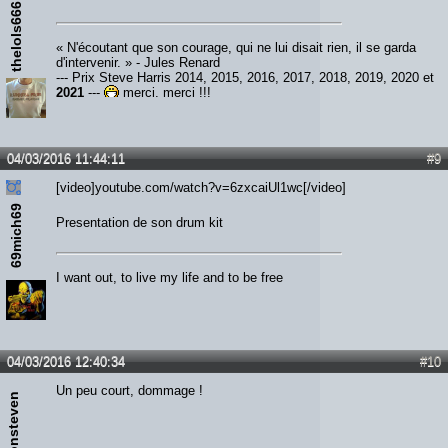
thelols666
« N'écoutant que son courage, qui ne lui disait rien, il se garda
d'intervenir. » - Jules Renard
--- Prix Steve Harris 2014, 2015, 2016, 2017, 2018, 2019, 2020 et
2021
---
merci, merci !!!
04/03/2016 11:44:11
#9
[video]youtube.com/watch?v=6zxcaiUl1wc[/video]
69mich69
Presentation de son drum kit
I want out, to live my life and to be free
04/03/2016 12:40:34
#10
Un peu court, dommage !
Ironsteven