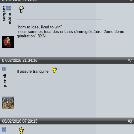
s
e
r
e
n
t
e
d
d
i
g
e
"born to lose, lived to win"
"nous sommes tous des enfants d'immigrés.1ère, 2ème,3ème
génération" BXN
07/02/2016 21:34:16
#7
Il assure tranquille
pierick
08/02/2016 07:29:15
#8