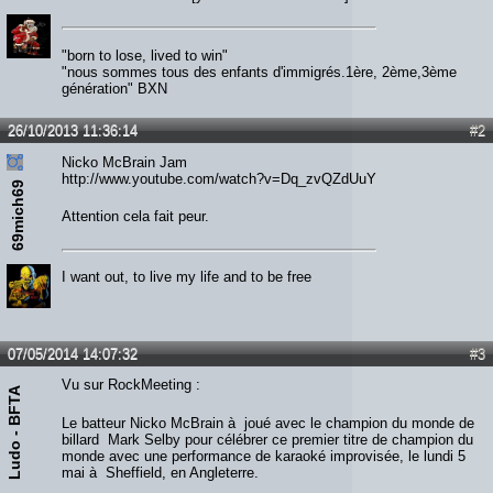
"born to lose, lived to win"
"nous sommes tous des enfants d'immigrés.1ère, 2ème,3ème
génération" BXN
26/10/2013 11:36:14
#2
Nicko McBrain Jam
http://www.youtube.com/watch?v=Dq_zvQZdUuY
69mich69
Attention cela fait peur.
I want out, to live my life and to be free
07/05/2014 14:07:32
#3
Vu sur RockMeeting :
Ludo - BFTA
Le batteur Nicko McBrain à joué avec le champion du monde de
billard Mark Selby pour célébrer ce premier titre de champion du
monde avec une performance de karaoké improvisée, le lundi 5
mai à Sheffield, en Angleterre.