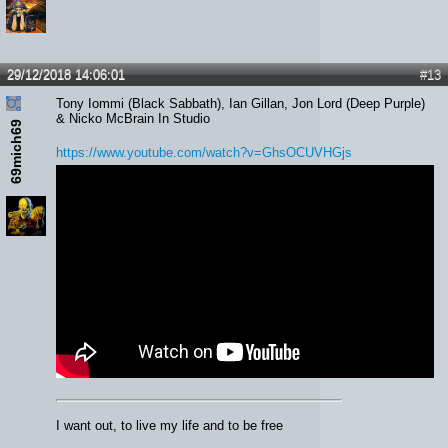
29/12/2018 14:06:01
#13
Tony Iommi (Black Sabbath), Ian Gillan, Jon Lord (Deep Purple)
& Nicko McBrain In Studio
69mich69
https://www.youtube.com/watch?v=GhsOCUVHGjs
I want out, to live my life and to be free