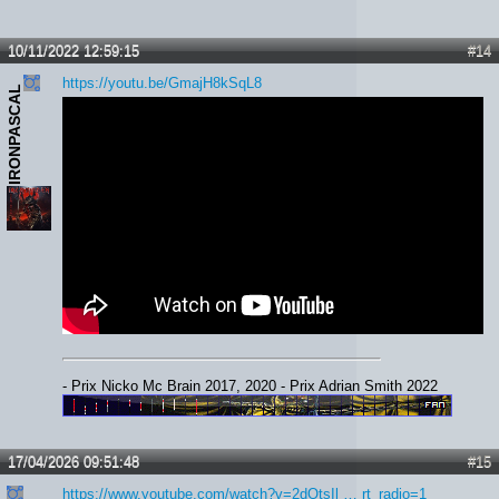
10/11/2022 12:59:15
#14
https://youtu.be/GmajH8kSqL8
IRONPASCAL
- Prix Nicko Mc Brain 2017, 2020 - Prix Adrian Smith 2022
17/04/2026 09:51:48
#15
https://www.youtube.com/watch?v=2dOtsIl … rt_radio=1