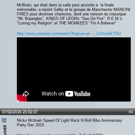
McBrain, qui était dans la salle pour assister à la finale
mémorable, a rejoint Selby et le groupe de Manchester MANCINI
FIRES pour diverses chansons, dont une version du classique
"Mr. Bojangles", KINGS OF LEON's "Sex On Fire", R.E.M.'s
"Losing my Religion" et THE MONKEES' "I'm A Believer"
http://www.youtube.com/watch?feature=pl … Zo0SwbETRU
07/02/2016 20:52:07
#4
Nicko Mcbrain Speed Of Light Rock N Roll Ribs Anniversary
Party Dec 2015
69mich69