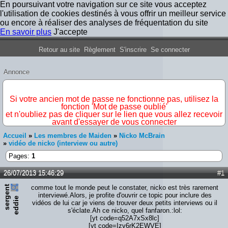
En poursuivant votre navigation sur ce site vous acceptez
l'utilisation de cookies destinés à vous offrir un meilleur service
ou encore à réaliser des analyses de fréquentation du site
En savoir plus
J'accepte
Forum Iron Maiden France
Retour au site
Règlement
S'inscrire
Se connecter
Annonce
IMPORTANT
Si votre ancien mot de passe ne fonctionne pas, utilisez la
fonction 'Mot de passe oublié'
et n'oubliez pas de cliquer sur le lien que vous allez recevoir
avant d'essayer de vous connecter
Accueil
»
Les membres de Maiden
»
Nicko McBrain
»
vidéo de nicko (interview ou autre)
Pages:
1
26/07/2013 15:46:29
#1
s
e
r
e
n
t
e
d
d
i
comme tout le monde peut le constater, nicko est très rarement
interviewé.Alors, je profite d'ouvrir ce topic pour inclure des
g
e
vidéos de lui car je viens de trouver deux petits interviews ou il
s'éclate.Ah ce nicko, quel fanfaron.:lol:
[yt code=q52A7xSx8lc]
[yt code=Izv6rK2EWVE]