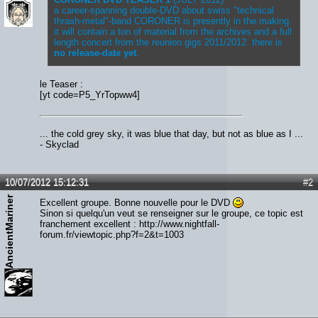
a career-spanning double-DVD about swiss "technical
thrash-metal"-band CORONER is presently in the making.
it will contain a ton of material from the archives and a full
length concert from the reunion gigs 2011/2012. there is
no release-date yet
.
le Teaser :
[yt code=P5_YrTopww4]
... the cold grey sky, it was blue that day, but not as blue as I ...
- Skyclad
10/07/2012 15:12:31
#2
AncientMariner
Excellent groupe. Bonne nouvelle pour le DVD
Sinon si quelqu'un veut se renseigner sur le groupe, ce topic est
franchement excellent : http://www.nightfall-
forum.fr/viewtopic.php?f=2&t=1003