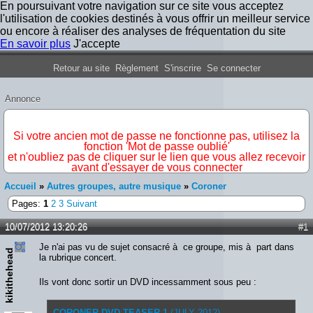
En poursuivant votre navigation sur ce site vous acceptez
l'utilisation de cookies destinés à vous offrir un meilleur service
ou encore à réaliser des analyses de fréquentation du site
En savoir plus
J'accepte
Forum Iron Maiden France
Retour au site
Règlement
S'inscrire
Se connecter
Annonce
IMPORTANT
Si votre ancien mot de passe ne fonctionne pas, utilisez la
fonction 'Mot de passe oublié'
et n'oubliez pas de cliquer sur le lien que vous allez recevoir
avant d'essayer de vous connecter
Accueil
»
Autres groupes, autre musique
»
Coroner
Pages:
1
2
3
Suivant
10/07/2012 13:20:26
#1
Je n'ai pas vu de sujet consacré à ce groupe, mis à part dans
kikithehead
la rubrique concert.
Ils vont donc sortir un DVD incessamment sous peu :
CORONER DVD TEASER 1
(JULY 2012)