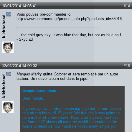
10/01/2014 14:08:41
#14
Vous pouvez pré-commander ici :
kikithehead
http://www.noremorse.gr/product_info.php?products_id=58016
... the cold grey sky, it was blue that day, but not as blue as I ...
- Skyclad
12/02/2014 14:00:02
#15
Marquis Marky
quitte
Coroner
et sera remplacé par un autre
kikithehead
batteur. Un nouvel album est dans le pipe.
Marquis Marky a écrit:
Dear friends,
3 years ago we started rehearsing together for our reunion
tour after a break of 15 years. We thought it was going to
be a matter of a few shows. Now, after 3 years, we have
performed 27 shows all over the world! I cannot find the
words to describe how much i enjoyed every single gig.