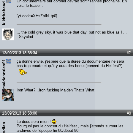
Un documentaire sur coroner devrait sortir l'année prochaine. En
kikithehead
voici le teaser :
[yt code=XHsZpIN_tp0]
... the cold grey sky, it was blue that day, but not as blue as I ...
- Skyclad
13/09/2013 18:38:34
#7
maidenrules91
ça donne envie, j'espère que la durée du documentaire ne sera
pas trop courte et qu'il y aura des bonus(concert du Hellfest?).
Iron What?...Iron fucking Maiden That's What!
13/09/2013 18:58:00
#8
Le docu sera mien !
Voivodian
Pourquoi pas le concert du Hellfest , mais j'attends surtout les
archives de l'époque fin 80/début 90