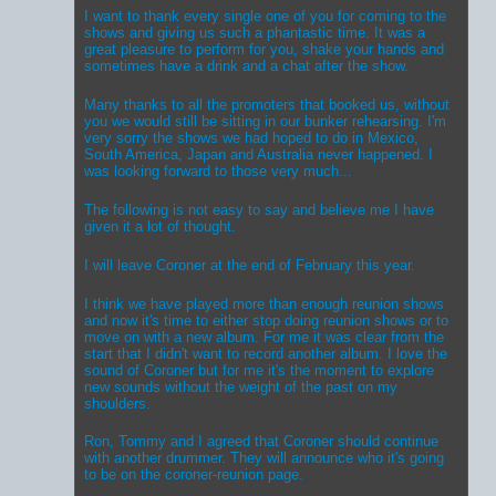
I want to thank every single one of you for coming to the
shows and giving us such a phantastic time. It was a
great pleasure to perform for you, shake your hands and
sometimes have a drink and a chat after the show.
Many thanks to all the promoters that booked us, without
you we would still be sitting in our bunker rehearsing. I'm
very sorry the shows we had hoped to do in Mexico,
South America, Japan and Australia never happened. I
was looking forward to those very much...
The following is not easy to say and believe me I have
given it a lot of thought.
I will leave Coroner at the end of February this year.
I think we have played more than enough reunion shows
and now it's time to either stop doing reunion shows or to
move on with a new album. For me it was clear from the
start that I didn't want to record another album. I love the
sound of Coroner but for me it's the moment to explore
new sounds without the weight of the past on my
shoulders.
Ron, Tommy and I agreed that Coroner should continue
with another drummer. They will announce who it's going
to be on the coroner-reunion page.