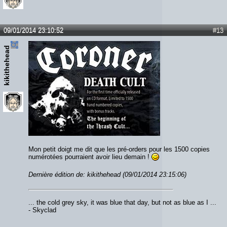
09/01/2014 23:10:52
#13
kikithehead
Mon petit doigt me dit que les pré-orders pour les 1500 copies
numérotées pourraient avoir lieu demain !
Dernière édition de: kikithehead (09/01/2014 23:15:06)
... the cold grey sky, it was blue that day, but not as blue as I ...
- Skyclad