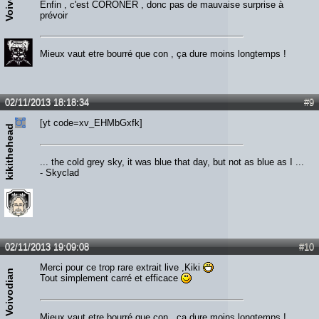
Enfin , c'est CORONER , donc pas de mauvaise surprise à
prévoir
Mieux vaut etre bourré que con , ça dure moins longtemps !
02/11/2013 18:18:34
#9
[yt code=xv_EHMbGxfk]
kikithehead
... the cold grey sky, it was blue that day, but not as blue as I ...
- Skyclad
02/11/2013 19:09:08
#10
Merci pour ce trop rare extrait live ,Kiki
Voivodian
Tout simplement carré et efficace
Mieux vaut etre bourré que con , ça dure moins longtemps !