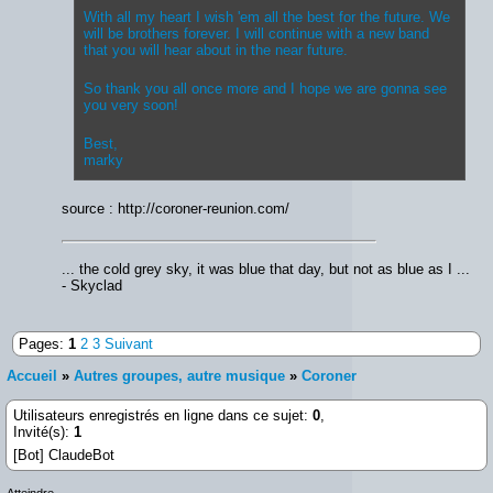
With all my heart I wish 'em all the best for the future. We
will be brothers forever. I will continue with a new band
that you will hear about in the near future.
So thank you all once more and I hope we are gonna see
you very soon!
Best,
marky
source : http://coroner-reunion.com/
... the cold grey sky, it was blue that day, but not as blue as I ...
- Skyclad
Pages:
1
2
3
Suivant
Accueil
»
Autres groupes, autre musique
»
Coroner
Utilisateurs enregistrés en ligne dans ce sujet:
0
,
Invité(s):
1
[Bot] ClaudeBot
Atteindre