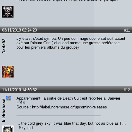
03/11/2013 02:24:20
#11
J'y étais, c'était sympa. Un peu dommage que le set soit autant
Dada92
axé sur l'album Grin (j'ai quand meme une grosse préférence
pour les premiers albums du groupe)
11/11/2013 14:30:32
#12
Apparemment, la sortie de Death Cult est reportée à Janvier
kikithehead
2014.
Source : http://label.noremorse.gr/upcoming-releases
... the cold grey sky, it was blue that day, but not as blue as I ...
- Skyclad