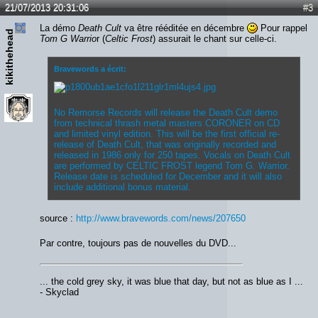
21/07/2013 20:31:06
#3
La démo
Death Cult
va être rééditée en décembre
Pour rappel
kikithehead
Tom G Warrio
r (
Celtic Frost
) assurait le chant sur celle-ci.
Bravewords a écrit:
No Remorse Records will release the Death Cult demo
from technical thrash metal masters CORONER on CD
and limited vinyl edition. This will be the first official re-
release of Death Cult, that was originally recorded and
released in 1986 only for 250 tapes. Vocals on Death Cult
are performed by CELTIC FROST legend Tom G. Warrior.
Release date is scheduled for December and it will also
include additional bonus material.
source :
http://www.bravewords.com/news/207650
Par contre, toujours pas de nouvelles du DVD...
... the cold grey sky, it was blue that day, but not as blue as I ...
- Skyclad