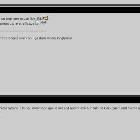
ce trop rare extrait live ,Kiki
ement carré et efficace
 etre bourré que con , ça dure moins longtemps !
 c'était sympa. Un peu dommage que le set soit autant axé sur l'album Grin (j'ai quand meme
)