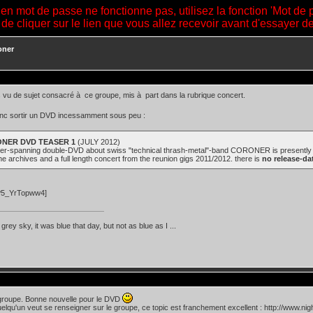
ien mot de passe ne fonctionne pas, utilisez la fonction 'Mot de 
 de cliquer sur le lien que vous allez recevoir avant d'essayer 
oner
s vu de sujet consacré à ce groupe, mis à part dans la rubrique concert.
onc sortir un DVD incessamment sous peu :
NER DVD TEASER 1
(JULY 2012)
er-spanning double-DVD about swiss "technical thrash-metal"-band CORONER is presently in th
he archives and a full length concert from the reunion gigs 2011/2012. there is
no release-da
P5_YrTopww4]
d grey sky, it was blue that day, but not as blue as I ...
 groupe. Bonne nouvelle pour le DVD
uelqu'un veut se renseigner sur le groupe, ce topic est franchement excellent : http://www.nig