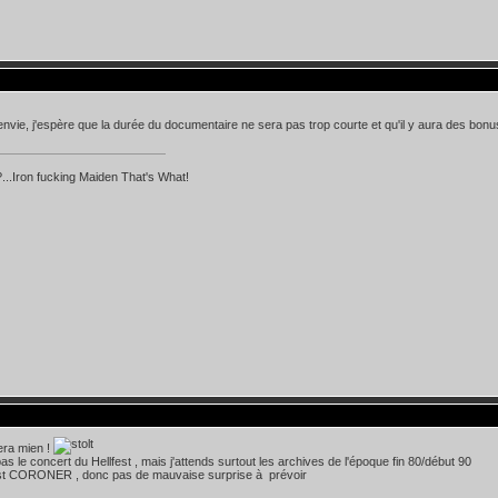
nvie, j'espère que la durée du documentaire ne sera pas trop courte et qu'il y aura des bonu
...Iron fucking Maiden That's What!
era mien !
as le concert du Hellfest , mais j'attends surtout les archives de l'époque fin 80/début 90
'est CORONER , donc pas de mauvaise surprise à prévoir