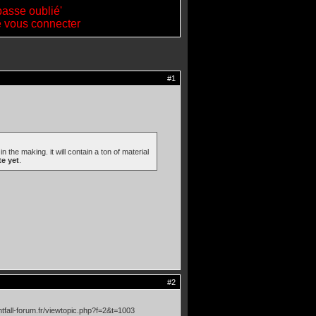
passe oublié'
de vous connecter
#1
e making. it will contain a ton of material
te yet
.
#2
htfall-forum.fr/viewtopic.php?f=2&t=1003