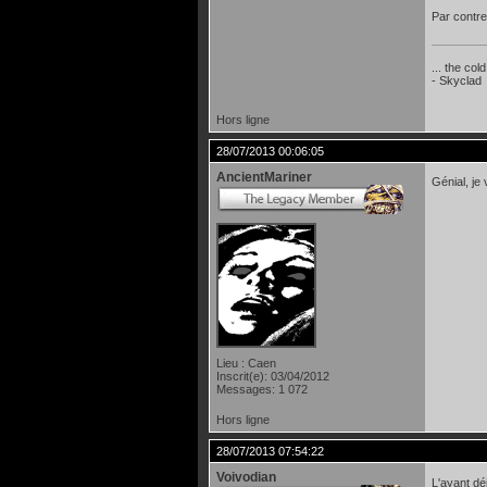
Par contre
... the col
- Skyclad
Hors ligne
28/07/2013 00:06:05
AncientMariner
Génial, je
Lieu : Caen
Inscrit(e): 03/04/2012
Messages: 1 072
Hors ligne
28/07/2013 07:54:22
Voivodian
L'ayant dé