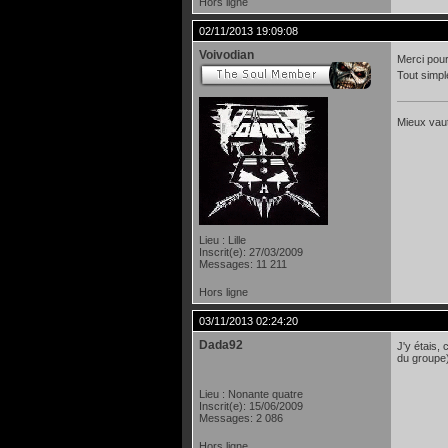
Hors ligne
02/11/2013 19:09:08
Voivodian
Merci pour 
Tout simpl
Mieux vaut
Lieu : Lille
Inscrit(e): 27/03/2009
Messages: 11 211
Hors ligne
03/11/2013 02:24:20
Dada92
J'y étais,
du groupe
Lieu : Nonante quatre
Inscrit(e): 15/06/2009
Messages: 2 086
Hors ligne