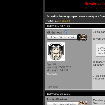
Si votre anc
et n'oubliez pas
Accueil
»
Autres groupes, autre musique
»
Cor
Pages:
1
2
3
Suivant
10/07/2012 13:20:26
Je n'ai pa
kikithehead
Ils vont d
CORO
a care
from t
le Teaser :
Age : 52
[yt code=
Inscrit(e): 25/08/2010
Messages: 14 100
Site Web
... the col
- Skyclad
Hors ligne
10/07/2012 15:12:31
AncientMariner
Excellent
Sinon si q