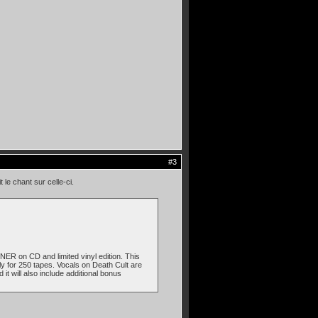
#3
t le chant sur celle-ci.
R on CD and limited vinyl edition. This
only for 250 tapes. Vocals on Death Cult are
will also include additional bonus