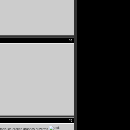
#4
#5
..mais les oreilles grandes ouvertes