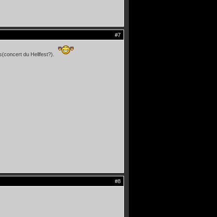
#7
s(concert du Hellfest?).
#8