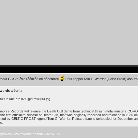
eath Cult
va être rééditée en décembre
Pour rappel
Tom G Warrio
r (
Celtic Frost
) assurai
words a écrit:
orse Records will release the Death Cult demo from technical thrash metal masters CORONE
e the first official re-release of Death Cult, that was originally recorded and released in 1986 
med by CELTIC FROST legend Tom G. Warrior. Release date is scheduled for December and it 
al.
ttp://www.bravewords.com/news/207650