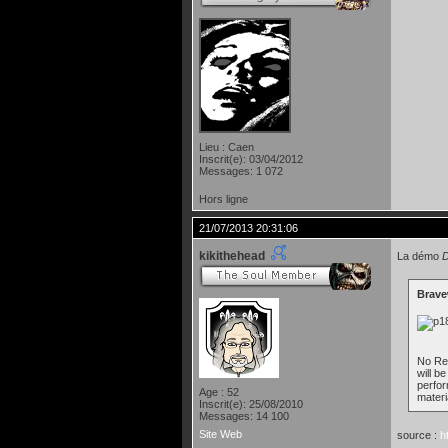
Lieu : Caen
Inscrit(e): 03/04/2012
Messages: 1 072
Hors ligne
21/07/2013 20:31:06
kikithehead
La démo
D
Brave
No Rem
will b
perfor
Age : 52
materi
Inscrit(e): 25/08/2010
Messages: 14 100
Site Web
source :
h