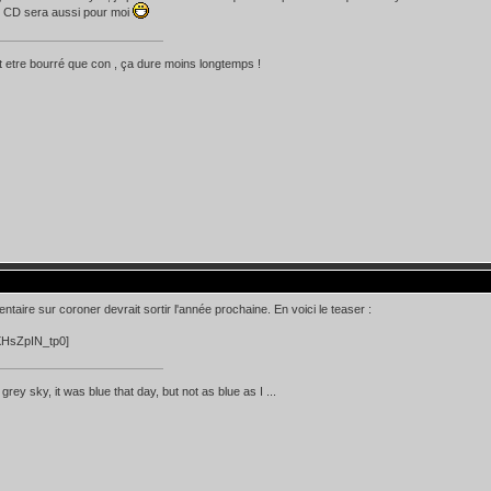
n CD sera aussi pour moi
 etre bourré que con , ça dure moins longtemps !
taire sur coroner devrait sortir l'année prochaine. En voici le teaser :
XHsZpIN_tp0]
d grey sky, it was blue that day, but not as blue as I ...