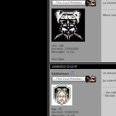
La versio
Mieux vaut
Lieu : Lille
Inscrit(e): 27/03/2009
Messages: 11 211
Hors ligne
13/09/2013 13:12:47
Un documen
kikithehead
[yt code=
... the col
- Skyclad
Age : 52
Inscrit(e): 25/08/2010
Messages: 14 100