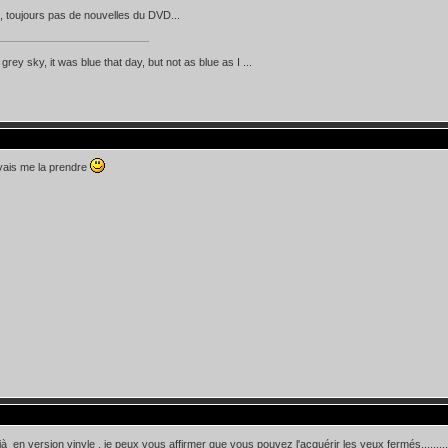
, toujours pas de nouvelles du DVD...
d grey sky, it was blue that day, but not as blue as I ...
 vais me la prendre
jà en version vinyle , je peux vous affirmer que vous pouvez l'acquérir les yeux fermés.......