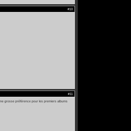
#10
#11
 une grosse préférence pour les premiers albums