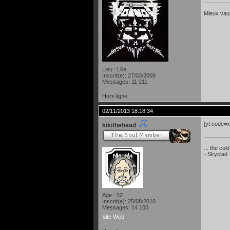
Mieux vaut
Lieu : Lille
Inscrit(e): 27/03/2009
Messages: 11 211
Hors ligne
02/11/2013 18:18:34
[yt code
kikithehead
... the col
- Skyclad
Age : 52
Inscrit(e): 25/08/2010
Messages: 14 100
Site Web