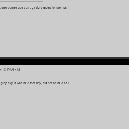
 etre bourré que con , ça dure moins longtemps !
=xv_EHMbGxfk]
d grey sky, it was blue that day, but not as blue as I ...