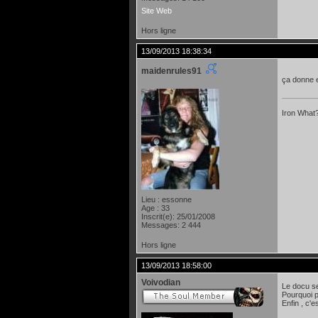
Site Web
Hors ligne
13/09/2013 18:38:34
maidenrules91
ça donne e
Iron What?
Lieu : essonne
Age : 33
Inscrit(e): 25/01/2008
Messages: 2 444
Hors ligne
13/09/2013 18:58:00
Voivodian
Le docu s
Pourquoi p
Enfin , c