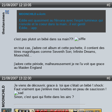
21/08/2007 12:10:05
#5
theclansmen
MOONCHILD a écrit:
Eddie est quasiment au Nirvana avec l'esprit lumineux qui
s'envole et le coeur dans la main...il est gentil
Eddie...:app:
c'est pas plutot un bébé dans sa main??!
en tout cas, j'adore cet album et cette pochette, il contient des
titres magnifiques comme Seventh Son; Infinite Dreams,
Moonchild...
j'adore cette période, malheureusement je ne l'a voit que grace
au Maiden England
21/08/2007 13:22:00
#6
Je viens de découvrir, grace à toi que c'était un bébé !:shock:
MOONCHILD
Faut vraiment que j'enlève mes lunettes en peau de saucisson !
Sinon, c'est quoi qui flotte dans les airs ?