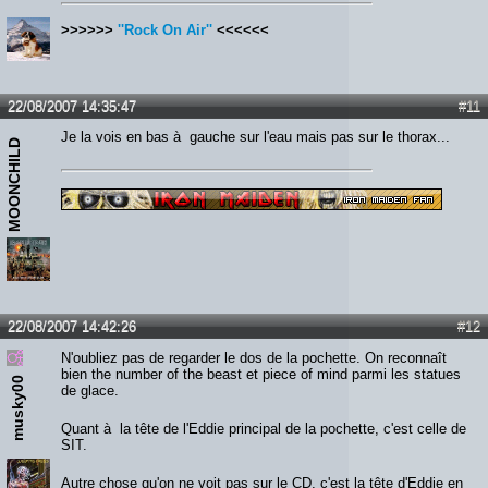
>>>>>>
''Rock On Air''
<<<<<<
22/08/2007 14:35:47
#11
Je la vois en bas à gauche sur l'eau mais pas sur le thorax...
MOONCHILD
22/08/2007 14:42:26
#12
N'oubliez pas de regarder le dos de la pochette. On reconnaît
bien the number of the beast et piece of mind parmi les statues
musky00
de glace.
Quant à la tête de l'Eddie principal de la pochette, c'est celle de
SIT.
Autre chose qu'on ne voit pas sur le CD, c'est la tête d'Eddie en