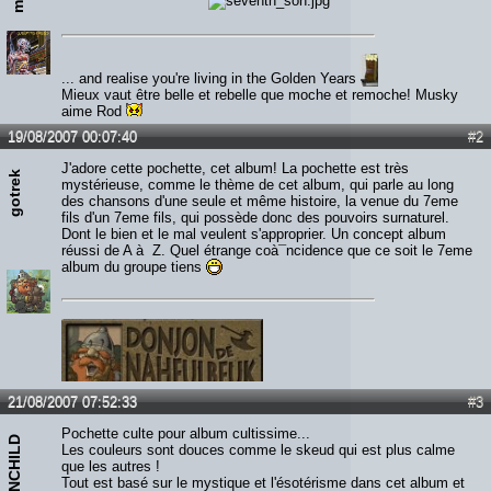
... and realise you're living in the Golden Years
Mieux vaut être belle et rebelle que moche et remoche! Musky
aime Rod
19/08/2007 00:07:40
#2
J'adore cette pochette, cet album! La pochette est très
gotrek
mystérieuse, comme le thème de cet album, qui parle au long
des chansons d'une seule et même histoire, la venue du 7eme
fils d'un 7eme fils, qui possède donc des pouvoirs surnaturel.
Dont le bien et le mal veulent s'approprier. Un concept album
réussi de A à Z. Quel étrange coà¯ncidence que ce soit le 7eme
album du groupe tiens
21/08/2007 07:52:33
#3
Pochette culte pour album cultissime...
MOONCHILD
Les couleurs sont douces comme le skeud qui est plus calme
que les autres !
Tout est basé sur le mystique et l'ésotérisme dans cet album et