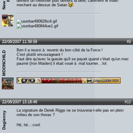
devient un meurtrier puis devient la bête, carement le vilain
mechant au dessus de Satan
:
22/08/2007 11:39:59
#9
Ben il a reussi à revenir du bon côté de la Force !
MOONCHILD
C'est plutôt encourageant !
Faut dire qu'avec la gueule qu'il se payait quand c'était qu'un mec
paumé (Iron Maiden) il était voué à mal tourner...:lol:
22/08/2007 13:18:48
#10
La signature de Derek Riggs ne se trouverai-t-elle pas en plein
Dagienny
milieu de son thorax ?
Hé, hé...:cool: