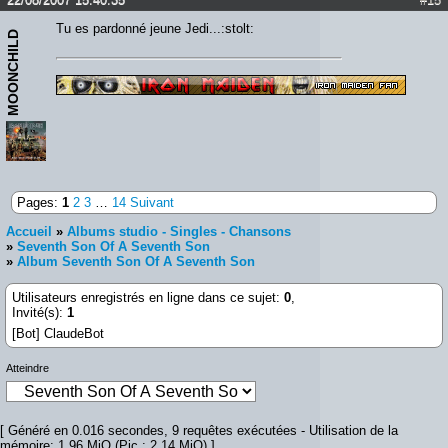
Tu es pardonné jeune Jedi...:stolt:
MOONCHILD
Pages:
1
2
3
…
14
Suivant
Accueil
»
Albums studio - Singles - Chansons
»
Seventh Son Of A Seventh Son
»
Album Seventh Son Of A Seventh Son
Utilisateurs enregistrés en ligne dans ce sujet:
0
,
Invité(s):
1
[Bot] ClaudeBot
Atteindre
[ Généré en 0.016 secondes, 9 requêtes exécutées - Utilisation de la
mémoire: 1.96 MiO (Pic : 2.14 MiO) ]