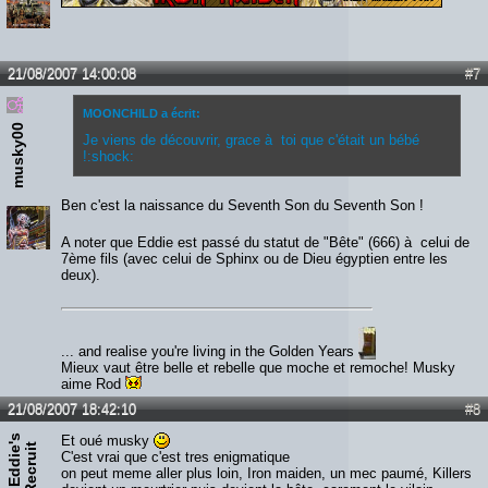
21/08/2007 14:00:08
#7
MOONCHILD a écrit:
musky00
Je viens de découvrir, grace à toi que c'était un bébé
!:shock:
Ben c'est la naissance du Seventh Son du Seventh Son !
A noter que Eddie est passé du statut de "Bête" (666) à celui de
7ème fils (avec celui de Sphinx ou de Dieu égyptien entre les
deux).
... and realise you're living in the Golden Years
Mieux vaut être belle et rebelle que moche et remoche! Musky
aime Rod
21/08/2007 18:42:10
#8
N
e
w
E
d
d
i
e
s
R
e
c
r
u
i
Et oué musky
'
t
C'est vrai que c'est tres enigmatique
on peut meme aller plus loin, Iron maiden, un mec paumé, Killers