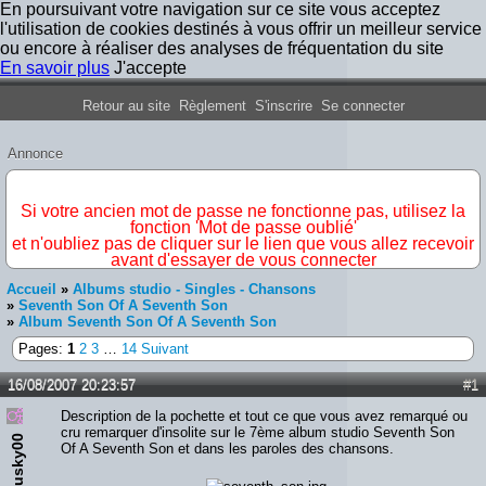
En poursuivant votre navigation sur ce site vous acceptez
l'utilisation de cookies destinés à vous offrir un meilleur service
ou encore à réaliser des analyses de fréquentation du site
En savoir plus
J'accepte
Forum Iron Maiden France
Retour au site
Règlement
S'inscrire
Se connecter
Annonce
IMPORTANT
Si votre ancien mot de passe ne fonctionne pas, utilisez la
fonction 'Mot de passe oublié'
et n'oubliez pas de cliquer sur le lien que vous allez recevoir
avant d'essayer de vous connecter
Accueil
»
Albums studio - Singles - Chansons
»
Seventh Son Of A Seventh Son
»
Album Seventh Son Of A Seventh Son
Pages:
1
2
3
…
14
Suivant
16/08/2007 20:23:57
#1
Description de la pochette et tout ce que vous avez remarqué ou
cru remarquer d'insolite sur le 7ème album studio Seventh Son
musky00
Of A Seventh Son et dans les paroles des chansons.