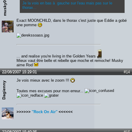
musky00
Je la vois en bas à gauche sur l'eau mais pas sur le
thorax...
Exact MOONCHILD, dans le thorax c'est juste que Eddie a gobé
une pomme
... and realise you're living in the Golden Years
Mieux vaut être belle et rebelle que moche et remoche! Musky
aime Rod
22/08/2007 15:29:01
#14
Je vois mieux avec le zoom !!!
Dagienny
Toutes mes excuses pour mon erreur...
>>>>>>
''Rock On Air''
<<<<<<
22/08/2007 15:40:35
#15