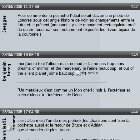
28/04/2008 11:17:44
#42
Pour commenter la pochette l'idéal serait d'avoir une photo de
Jaegger
Londres sous cet angle histoire de voir les changements entre le
futur et le présent (amusant il y a le monument rectangulaire orné
de quatre tours oà¹ sont notamment exposés les divers bijoux de
la couronne )
28/04/2008 16:58:19
#43
b
e
n
j
a
m
n
b
r
e
e
moi j'adore tout l'album mais nomad je l'aime pas trop mais
i
g
dreams of mirrror et the mercenary je l'aime beaucoup et out of
the silent planet j'aime baucoup
"Un métalleux c'est comme un Mon chéri : noir à l'extérieur et
plein d'alcool à l'intérieur " de Dédo
28/04/2008 17:04:39
#44
maidenrules91
c'est album est l'un de mes préféré ,les chansons sont bien la
pochette aussi et le retour de Bruce et d'Adrian
que demander de plus.:youpi: