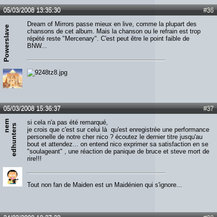
05/03/2008 13:35:30
#36
Dream of Mirrors passe mieux en live, comme la plupart des
Powerslave
chansons de cet album. Mais la chanson ou le refrain est trop
répété reste "Mercenary". C'est peut être le point faible de
BNW...
05/03/2008 15:36:37
#37
n
e
m
e
d
h
u
n
t
e
r
si cela n'a pas été remarqué,
s
je crois que c'est sur celui là qu'est enregistrée une performance
personelle de notre cher nico ? écoutez le dernier titre jusqu'au
bout et attendez... on entend nico exprimer sa satisfaction en se
"soulageant" , une réaction de panique de bruce et steve mort de
rire!!!
Tout non fan de Maiden est un Maidénien qui s'ignore...