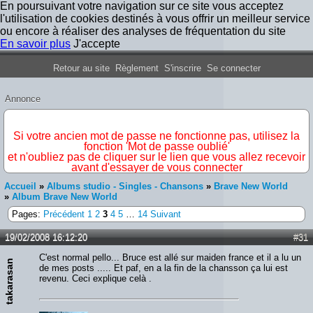
En poursuivant votre navigation sur ce site vous acceptez
l'utilisation de cookies destinés à vous offrir un meilleur service
ou encore à réaliser des analyses de fréquentation du site
En savoir plus
J'accepte
Forum Iron Maiden France
Retour au site
Règlement
S'inscrire
Se connecter
Annonce
IMPORTANT
Si votre ancien mot de passe ne fonctionne pas, utilisez la
fonction 'Mot de passe oublié'
et n'oubliez pas de cliquer sur le lien que vous allez recevoir
avant d'essayer de vous connecter
Accueil
»
Albums studio - Singles - Chansons
»
Brave New World
»
Album Brave New World
Pages:
Précédent
1
2
3
4
5
…
14
Suivant
19/02/2008 16:12:20
#31
C'est normal pello... Bruce est allé sur maiden france et il a lu un
takarasan
de mes posts ..... Et paf, en a la fin de la chansson ça lui est
revenu. Ceci explique celà .