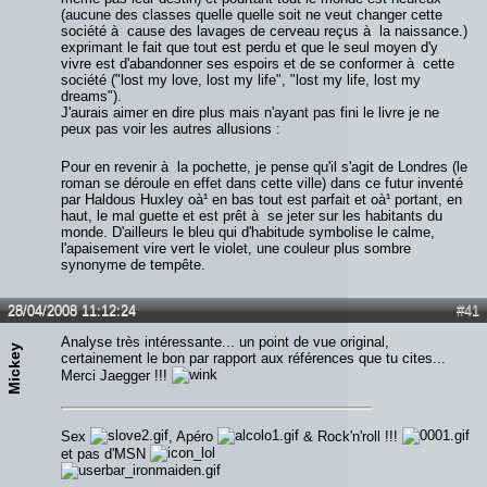
(aucune des classes quelle quelle soit ne veut changer cette
société à cause des lavages de cerveau reçus à la naissance.)
exprimant le fait que tout est perdu et que le seul moyen d'y
vivre est d'abandonner ses espoirs et de se conformer à cette
société ("lost my love, lost my life", "lost my life, lost my
dreams").
J'aurais aimer en dire plus mais n'ayant pas fini le livre je ne
peux pas voir les autres allusions :
Pour en revenir à la pochette, je pense qu'il s'agit de Londres (le
roman se déroule en effet dans cette ville) dans ce futur inventé
par Haldous Huxley oà¹ en bas tout est parfait et oà¹ portant, en
haut, le mal guette et est prêt à se jeter sur les habitants du
monde. D'ailleurs le bleu qui d'habitude symbolise le calme,
l'apaisement vire vert le violet, une couleur plus sombre
synonyme de tempête.
28/04/2008 11:12:24
#41
Analyse très intéressante... un point de vue original,
Mickey
certainement le bon par rapport aux références que tu cites...
Merci Jaegger !!!
Sex
, Apéro
& Rock'n'roll !!!
et pas d'MSN