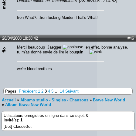
Dernière édition de: maidenrules91 (28/04/2008 17:04:52)
Iron What?...Iron fucking Maiden That's What!
28/04/2008 18:38:42
#45
Merci beaucoup Jaegger
en effet, bonne analyse.
flo
tu m'as donné envie de lire le bouquin !
we're blood brothers
Pages:
Précédent
1
2
3
4
5
…
14
Suivant
Accueil
»
Albums studio - Singles - Chansons
»
Brave New World
»
Album Brave New World
Utilisateurs enregistrés en ligne dans ce sujet:
0
,
Invité(s):
1
[Bot] ClaudeBot