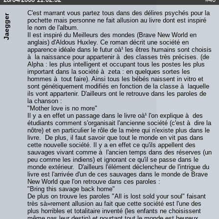
C'est marrant vous partez tous dans des délires psychés pour la
Jaegger
pochette mais personne ne fait allusion au livre dont est inspiré
le nom de l'album.
Il est inspiré du Meilleurs des mondes (Brave New World en
anglais) d'Aldous Huxley. Ce roman décrit une société en
apparence idéale dans le futur oà¹ les êtres humains sont choisis
à la naissance pour appartenir à des classes très précises. (de
Alpha : les plus intelligent et occupant tous les postes les plus
important dans la société à zeta : en quelques sortes les
hommes à tout faire). Ainsi tous les bébés naissent in vitro et
sont génétiquement modifiés en fonction de la classe à laquelle
ils vont appartenir. D'ailleurs ont le retrouve dans les paroles de
la chanson :
"Mother love is no more"
Il y a en effet un passage dans le livre oà¹ l'on explique à des
étudiants comment s'organisait l'ancienne société (c'est à dire la
nôtre) et en particulier le rôle de la mère qui n'existe plus dans le
livre. De plus, il faut savoir que tout le monde en vit pas dans
cette nouvelle société. Il y a en effet ce qu'ils appellent des
sauvages vivant comme à l'ancien temps dans des réserves (un
peu comme les indiens) et ignorant ce qu'il se passe dans le
monde extérieur. D'ailleurs l'élément déclencheur de l'intrigue du
livre est l'arrivée d'un de ces sauvages dans le monde de Brave
New World que l'on retrouve dans ces paroles :
"Bring this savage back home"
De plus on trouve les paroles "All is lost sold your soul" faisant
très sà»rement allusion au fait que cette société est l'une des
plus horribles et totalitaire inventé (les enfants ne choisissent
même pas leur destin) et pourtant tout le monde est heureux