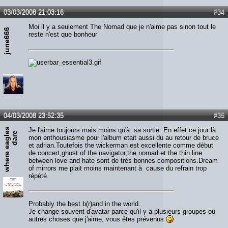
03/03/2008 21:03:16
#34
Moi il y a seulement The Nomad que je n'aime pas sinon tout le
june666
reste n'est que bonheur
04/03/2008 23:52:35
#35
w
h
e
r
e
e
a
g
l
s
d
a
r
Je l'aime toujours mais moins qu'à sa sortie .En effet ce jour là
e
e
mon enthousiasme pour l'album etait aussi du au retour de bruce
et adrian.Toutefois the wickerman est excellente comme début
de concert,ghost of the navigator,the nomad et the thin line
between love and hate sont de très bonnes compositions.Dream
of mirrors me plait moins maintenant à cause du refrain trop
répété.
Probably the best b(r)and in the world.
Je change souvent d'avatar parce qu'il y a plusieurs groupes ou
autres choses que j'aime, vous êtes prévenus