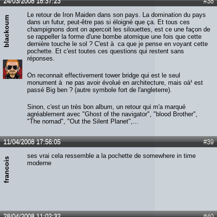
24/03/2008 18:37:23
#38
Le retour de Iron Maiden dans son pays. La domination du pays
blackoum
dans un futur, peut-être pas si éloigné que ça. Et tous ces
champignons dont on apercoit les silouettes, est ce une façon de
se rappeller la forme d'une bombe atomique une fois que cette
dernière touche le sol ? C'est à ca que je pense en voyant cette
pochette. Et c'est toutes ces questions qui restent sans
réponses.
On reconnait effectivement tower bridge qui est le seul
monument à ne pas avoir évolué en architecture, mais oà¹ est
passé Big ben ? (autre symbole fort de l'angleterre).
Sinon, c'est un très bon album, un retour qui m'a marqué
agréablement avec "Ghost of the navigator", "blood Brother",
"The nomad", "Out the Silent Planet",...
11/04/2008 17:56:05
#39
ses vrai cela ressemble a la pochette de somewhere in time
francois
moderne
28/04/2008 11:02:32
#40