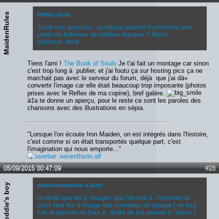
MaidenRules
Phil93 a écrit:
Juste une question : quelqu'un pourrait-il présenter une
photo de l'intérieur de l'édition bouquin ? Merci
d'avance.:drink:
Tiens l'ami !
The Book of Souls
Je t'ai fait un montage car sinon
c'est trop long à publier, et j'ai foutu ça sur hosting pics ça ne
marchait pas avec le serveur du forum, déjà que j'ai dà»
convertir l'image car elle était beaucoup trop imposante (photos
prises avec le Reflex de ma copine), bref galère.
à‡a te donne un aperçu, pour le reste ce sont les paroles des
chansons avec des illustrations en sépia.
"Lorsque l'on écoute Iron Maiden, on est intégrés dans l'histoire,
c'est comme si on était transportés quelque part, c'est
l'imagination qui nous emporte..."
05/09/2015 00:47:09
#28
eddie's boy
theancientmariner a écrit:
on dirait que les 6 visages que l'on voit à l'intérieur du
vinyl sont les 6 visage des membres du groupe ( en tout
cas le premier en haut à droite de fait penser à Steve )