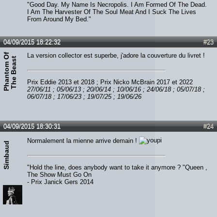
"Good Day. My Name Is Necropolis. I Am Formed Of The Dead.
I Am The Harvester Of The Soul Meat And I Suck The Lives
From Around My Bed."
04/09/2015 18:22:32
#23
P
h
a
n
t
o
m
O
f
T
h
e
B
e
a
s
La version collector est superbe, j'adore la couverture du livret !
t
Prix Eddie 2013 et 2018 ; Prix Nicko McBrain 2017 et 2022
27/06/11 ; 05/06/13 ; 20/06/14 ; 10/06/16 ; 24/06/18 ; 05/07/18 ;
06/07/18 ; 17/06/23 ; 19/07/25 ; 19/06/26
04/09/2015 18:30:31
#24
Normalement la mienne arrive demain !
Simbaud
"Hold the line, does anybody want to take it anymore ? "Queen ,
The Show Must Go On
- Prix Janick Gers 2014