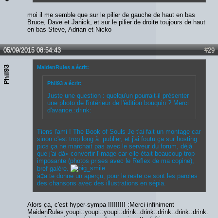
moi il me semble que sur le pilier de gauche de haut en bas
Bruce, Dave et Janick, et sur le pilier de droite toujours de haut
en bas Steve, Adrian et Nicko
05/09/2015 08:54:43
#29
Phil93
MaidenRules a écrit:
Phil93 a écrit:
Juste une question : quelqu'un pourrait-il présenter
une photo de l'intérieur de l'édition bouquin ? Merci
d'avance.:drink:
Tiens l'ami !
The Book of Souls
Je t'ai fait un montage car
sinon c'est trop long à publier, et j'ai foutu ça sur hosting
pics ça ne marchait pas avec le serveur du forum, déjà
que j'ai dà» convertir l'image car elle était beaucoup trop
imposante (photos prises avec le Reflex de ma copine),
bref galère.
à‡a te donne un aperçu, pour le reste ce sont les paroles
des chansons avec des illustrations en sépia.
Alors ça, c'est hyper-sympa !!!!!!!!! :Merci infiniment
MaidenRules youpi::youpi::youpi::drink::drink::drink::drink::drink: