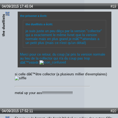
04/09/2015 17:45:04
#19
the duellists
the prisoner a écrit:
the duellists a écrit:
je suis juste un peu déçu par la version "collector"
qui a exactement le même livret que la version
normale mais en plus grand je mâ€™attendais a
un petit plus (mais ce n'est qu'un détail)
Merci pour ce retour, du coup j'ai pris la version normale
au lieu de la collector qui n'a du coup pas trop
dâ€™intérêt
si celle dâ€™être collector (a plusieurs millier d'exemplaires)
metal up your ass!!!!!!!!!!!!!!!!!!!!!!!!!!!!!
04/09/2015 17:52:11
#20