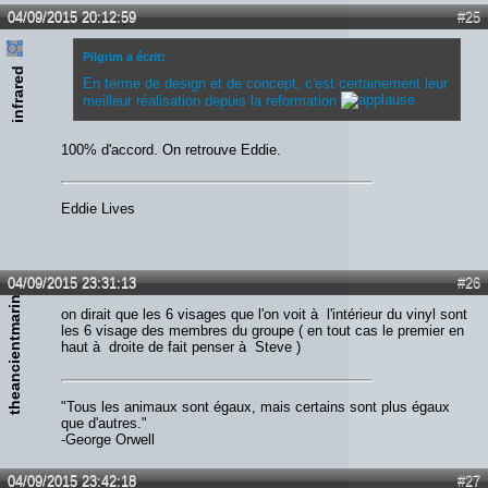
04/09/2015 20:12:59
#25
Pilgrim a écrit:
infrared
En terme de design et de concept, c'est certainement leur
meilleur réalisation depuis la reformation
100% d'accord. On retrouve Eddie.
Eddie Lives
04/09/2015 23:31:13
#26
theancientmariner
on dirait que les 6 visages que l'on voit à l'intérieur du vinyl sont
les 6 visage des membres du groupe ( en tout cas le premier en
haut à droite de fait penser à Steve )
"Tous les animaux sont égaux, mais certains sont plus égaux
que d'autres."
-George Orwell
04/09/2015 23:42:18
#27