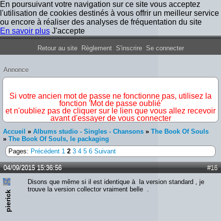
En poursuivant votre navigation sur ce site vous acceptez
l'utilisation de cookies destinés à vous offrir un meilleur service
ou encore à réaliser des analyses de fréquentation du site
En savoir plus
J'accepte
Forum Iron Maiden France
Retour au site
Règlement
S'inscrire
Se connecter
Annonce
IMPORTANT
Si votre ancien mot de passe ne fonctionne pas, utilisez la
fonction 'Mot de passe oublié'
et n'oubliez pas de cliquer sur le lien que vous allez recevoir
avant d'essayer de vous connecter
Accueil
»
Albums studio - Singles - Chansons
»
The Book Of Souls
»
The Book Of Souls, le packaging
Pages:
Précédent
1
2
3
4
5
6
Suivant
04/09/2015 15:36:56
#16
Disons que même si il est identique à la version standard , je
trouve la version collector vraiment belle .
pierick