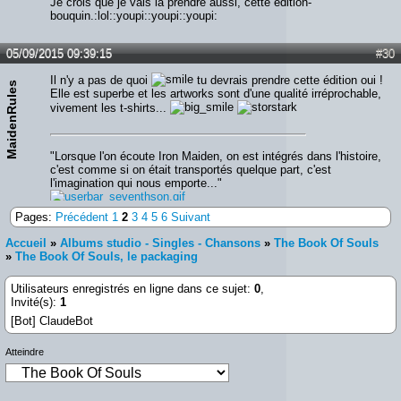
Je crois que je vais la prendre aussi, cette édition-
bouquin.:lol::youpi::youpi::youpi:
05/09/2015 09:39:15
#30
Il n'y a pas de quoi
tu devrais prendre cette édition oui !
MaidenRules
Elle est superbe et les artworks sont d'une qualité irréprochable,
vivement les t-shirts...
"Lorsque l'on écoute Iron Maiden, on est intégrés dans l'histoire,
c'est comme si on était transportés quelque part, c'est
l'imagination qui nous emporte..."
Pages:
Précédent
1
2
3
4
5
6
Suivant
Accueil
»
Albums studio - Singles - Chansons
»
The Book Of Souls
»
The Book Of Souls, le packaging
Utilisateurs enregistrés en ligne dans ce sujet:
0
,
Invité(s):
1
[Bot] ClaudeBot
Atteindre