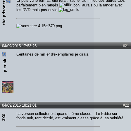
Et puis vu le format, elle ferait "tâche" au milieu des autres CDs
the prisoner
parfaitement bien rangés
bon j'aurais pu la ranger avec
les DVD mais pas envie
04/09/2015 17:53:25
#21
Centaines de millier d'exemplaires je dirais.
pierick
04/09/2015 18:21:01
#22
La version collector est quand même classe... Le Eddie sur
3X6
fonds noir, tant décrié, est vraiment classe grâce à sa sobriété.