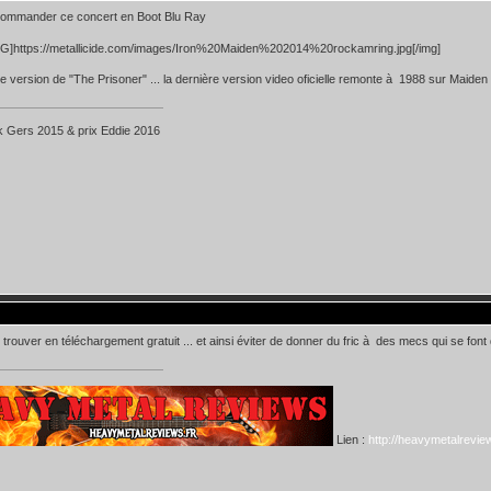
commander ce concert en Boot Blu Ray
n=G]https://metallicide.com/images/Iron%20Maiden%202014%20rockamring.jpg[/img]
e version de "The Prisoner" ... la dernière version video oficielle remonte à 1988 sur Maide
k Gers 2015 & prix Eddie 2016
 trouver en téléchargement gratuit ... et ainsi éviter de donner du fric à des mecs qui se font 
Lien :
http://heavymetalreview