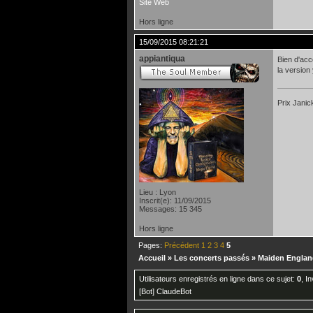
Site Web
Hors ligne
15/09/2015 08:21:21
appiantiqua
Bien d'acc
la version 
Prix Janic
Lieu : Lyon
Inscrit(e): 11/09/2015
Messages: 15 345
Hors ligne
Pages:
Précédent
1
2
3
4
5
Accueil
»
Les concerts passés
»
Maiden Englan
Utilisateurs enregistrés en ligne dans ce sujet:
0
, I
[Bot] ClaudeBot