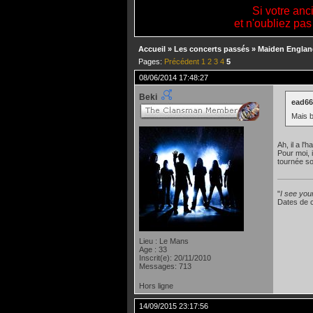
Si votre anc
et n'oubliez pas
Accueil
»
Les concerts passés
»
Maiden Englan
Pages:
Précédent
1
2
3
4
5
08/06/2014 17:48:27
Beki
ead666
Mais b
Ah, il a l
Pour moi, 
tournée so
"
I see your
Dates de 
Lieu : Le Mans
Age : 33
Inscrit(e): 20/11/2010
Messages: 713
Hors ligne
14/09/2015 23:17:56