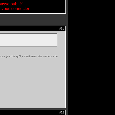
passe oublié'
de vous connecter
#61
eurs, je crois qu'il y avait aussi des rumeurs de
#62