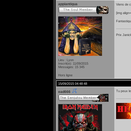
appiantiqua
Viens de 
[img alig
Fantastiqu
Prix Janic
Lieu : Lyon
Inscrit(e): 11/09/2015
Messages: 15 345
Hors ligne
15/09/2015 04:48:48
Tu peux le
ead666