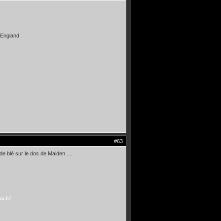
n England
#63
de blé sur le dos de Maiden ....
s.fr/