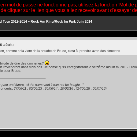
ien mot de passe ne fonctionne pas, utilisez la fonction 'Mot de 
 de cliquer sur le lien que vous allez recevoir avant d'essayer 
d Tour 2012-2014
»
Rock Am Ring/Rock Im Park Juin 2014
 a écrit:
on, comme cela vient de la bouche de Bruce, c'est à prendre avec des pincettes ....
'habitude de dire des conneries?
ils reviendront dans trois ans. Je pense qu'ils enregistreront le seizième album mi 2015. D'aill
lo pour Bruce.
 past and future, all the same and it can not be bought...
"
concerts:
27/06/11 ; 05/06/13 ; 20/06/14 ; 10/06/16 ; (24/06/18 ; 05/07/18)