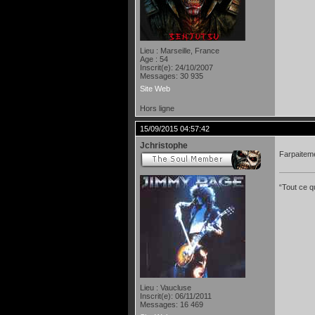
Lieu : Marseille, France
Age : 54
Inscrit(e): 24/10/2007
Messages: 30 935
Site Web
Hors ligne
15/09/2015 04:57:42
Jchristophe
Farpaitem
“Tout ce qu
Lieu : Vaucluse
Inscrit(e): 06/11/2011
Messages: 16 469