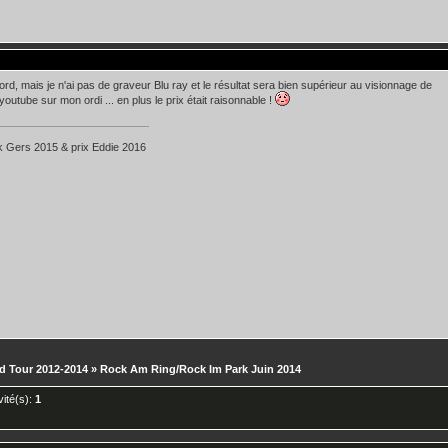
ord, mais je n'ai pas de graveur Blu ray et le résultat sera bien supérieur au visionnage de
youtube sur mon ordi ... en plus le prix était raisonnable !
k Gers 2015 & prix Eddie 2016
d Tour 2012-2014
»
Rock Am Ring/Rock Im Park Juin 2014
nvité(s):
1