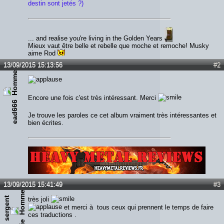
destin sont jetés ?)
... and realise you're living in the Golden Years
Mieux vaut être belle et rebelle que moche et remoche! Musky
aime Rod
13/09/2015 15:13:56
#2
Encore une fois c'est très intéressant. Merci
ead666
Je trouve les paroles ce cet album vraiment très intéressantes et
bien écrites.
Lien :
http://heavymetalreviews.fr/
13/09/2015 15:41:49
#3
s
e
r
g
e
n
t
e
d
d
i
très joli
et merci à tous ceux qui prennent le temps de faire
ces traductions .