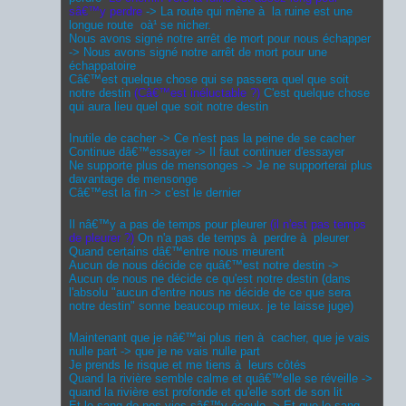
sâ€™y perdre
-> La route qui mène à la ruine est une
longue route oà¹ se nicher.
Nous avons signé notre arrêt de mort pour nous échapper
-> Nous avons signé notre arrêt de mort pour une
échappatoire
Câ€™est quelque chose qui se passera quel que soit
notre destin
(Câ€™est inéluctable ?)
C'est quelque chose
qui aura lieu quel que soit notre destin
Inutile de cacher -> Ce n'est pas la peine de se cacher
Continue dâ€™essayer -> Il faut continuer d'essayer
Ne supporte plus de mensonges -> Je ne supporterai plus
davantage de mensonge
Câ€™est la fin -> c'est le dernier
Il nâ€™y a pas de temps pour pleurer
(il n'est pas temps
de pleurer ?)
On n'a pas de temps à perdre à pleurer
Quand certains dâ€™entre nous meurent
Aucun de nous décide ce quâ€™est notre destin ->
Aucun de nous ne décide ce qu'est notre destin (dans
l'absolu "aucun d'entre nous ne décide de ce que sera
notre destin" sonne beaucoup mieux. je te laisse juge)
Maintenant que je nâ€™ai plus rien à cacher, que je vais
nulle part -> que je ne vais nulle part
Je prends le risque et me tiens à leurs côtés
Quand la rivière semble calme et quâ€™elle se réveille ->
quand la rivière est profonde et qu'elle sort de son lit
Et le sang de nos vies sâ€™y écoule -> Et que le sang