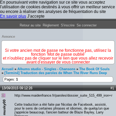
En poursuivant votre navigation sur ce site vous acceptez
l'utilisation de cookies destinés à vous offrir un meilleur service
ou encore à réaliser des analyses de fréquentation du site
En savoir plus
J'accepte
Forum Iron Maiden France
Retour au site
Règlement
S'inscrire
Se connecter
Annonce
IMPORTANT
Si votre ancien mot de passe ne fonctionne pas, utilisez la
fonction 'Mot de passe oublié'
et n'oubliez pas de cliquer sur le lien que vous allez recevoir
avant d'essayer de vous connecter
Accueil
»
Albums studio - Singles - Chansons
»
The Book Of Souls
»
[Terminé] Traduction des paroles de When The River Runs Deep
Pages:
1
13/09/2015 09:12:26
#1
http://www.maidenfrance.fr/paroles/dossier_suite_515_499_iron+m
musky00
Cette traduction a été faite par Nicolas de Facebook, assisté,
pour le sens de certaines phrases et idiomes, de quelqu'un que
j'apprécie beaucoup, l'ancien batteur de Blaze Bayley, Larry