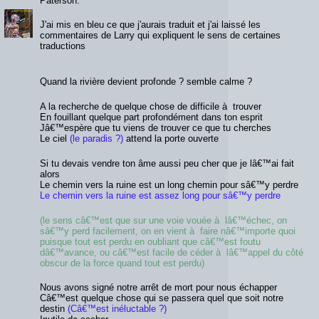
Paterson.
J'ai mis en bleu ce que j'aurais traduit et j'ai laissé les
commentaires de Larry qui expliquent le sens de certaines
traductions
Quand la rivière devient profonde ? semble calme ?
A la recherche de quelque chose de difficile à trouver
En fouillant quelque part profondément dans ton esprit
Jâ€™espère que tu viens de trouver ce que tu cherches
Le ciel
(le paradis ?)
attend la porte ouverte
Si tu devais vendre ton âme aussi peu cher que je lâ€™ai fait
alors
Le chemin vers la ruine est un long chemin pour sâ€™y perdre
Le chemin vers la ruine est assez long pour sâ€™y perdre
(le sens câ€™est que sur une voie vouée à lâ€™échec, on
sâ€™y perd facilement, on en vient à faire nâ€™importe quoi
puisque tout est perdu en oubliant que câ€™est foutu
dâ€™avance, ou câ€™est facile de céder à lâ€™appel du côté
obscur de la force quand tout est perdu)
Nous avons signé notre arrêt de mort pour nous échapper
Câ€™est quelque chose qui se passera quel que soit notre
destin
(Câ€™est inéluctable ?)