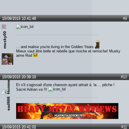
15/09/2015 10:41:48
#9
musky00
... and realise you're living in the Golden Years
Mieux vaut être belle et rebelle que moche et remoche! Musky
aime Rod
15/09/2015 20:39:15
#10
Et s'il s'agissait d'une chanson ayant attrait à la ... pêche !
Sacré Adrian va !!!
ead666
Lien :
http://heavymetalreviews.fr/
15/09/2015 20:41:02
#11