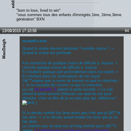
e
"born to lose, lived to win"
"nous sommes tous des enfants d'immigrés.1ère, 2ème,3ème
génération" BXN
13/09/2015 17:10:55
#4
MacDaigh
musky00 a écrit:
Quand la rivière devient profonde ? semble calme ? ->
Quand la rivière est profonde
A la recherche de quelque chose de difficile à trouver ->
cherche quelque chose de difficile à trouver
En fouillant quelque part profondément dans ton esprit ->
En fouillant dans les profondeurs de ton esprit
Jâ€™espère que tu viens de trouver ce que tu cherches -
> Je te souhaite d'y trouver ce que tu cherches.
Le ciel
(le paradis ?)
attend la porte ouverte -> Le ciel
attend la porte ouverte (Heaven can wait=le ciel peut
attendre, c'est un film de je ne sais plus qui. référence !
)
Si tu devais vendre ton âme aussi peu cher que je lâ€™ai
fait alors -> si tu devais autant brader ton âme que je l'ai
fait alors
Le chemin vers la ruine est un long chemin pour sâ€™y
perdre
Le chemin vers la ruine est assez long pour