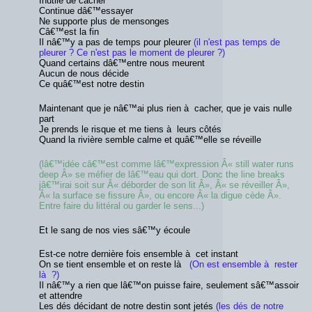
Inutile de cacher
Continue dâ€™essayer
Ne supporte plus de mensonges
Câ€™est la fin
Il nâ€™y a pas de temps pour pleurer
(il n'est pas temps de
pleurer ? Ce n'est pas le moment de pleurer ?)
Quand certains dâ€™entre nous meurent
Aucun de nous décide
Ce quâ€™est notre destin
Maintenant que je nâ€™ai plus rien à cacher, que je vais nulle
part
Je prends le risque et me tiens à leurs côtés
Quand la rivière semble calme et quâ€™elle se réveille
(lâ€™idée câ€™est comme lâ€™expression Â« still water runs
deep Â» se méfier de lâ€™eau qui dort. Donc the line breaks
jâ€™irai soit sur Â« déborder de son lit Â», Â« se réveiller Â»,
Â« la surface se fissure Â», ou encore Â« la digue cède Â».
Entre faire du littéral ou garder le sens...)
Et le sang de nos vies sâ€™y écoule
Est-ce notre dernière fois ensemble à cet instant
On se tient ensemble et on reste là
(On est ensemble à rester
là ?)
Il nâ€™y a rien que lâ€™on puisse faire, seulement sâ€™assoir
et attendre
Les dés décidant de notre destin sont jetés
(les dés de notre