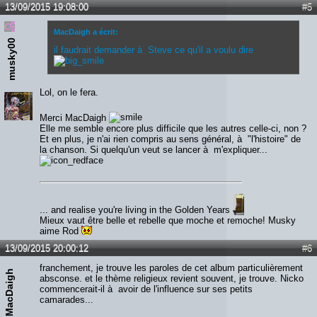
13/09/2015 19:08:00
#5
MacDaigh a écrit:
musky00
il faudrait demander à Steve ce qu'il a voulu dire
Lol, on le fera.
Merci MacDaigh
Elle me semble encore plus difficile que les autres celle-ci, non ?
Et en plus, je n'ai rien compris au sens général, à "l'histoire" de
la chanson. Si quelqu'un veut se lancer à m'expliquer...
... and realise you're living in the Golden Years
Mieux vaut être belle et rebelle que moche et remoche! Musky
aime Rod
13/09/2015 20:00:12
#6
franchement, je trouve les paroles de cet album particulièrement
MacDaigh
absconse. et le thème religieux revient souvent, je trouve. Nicko
commencerait-il à avoir de l'influence sur ses petits
camarades...