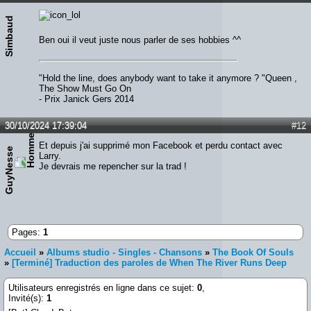
Simbaud
Ben oui il veut juste nous parler de ses hobbies ^^
"Hold the line, does anybody want to take it anymore ? "Queen ,
The Show Must Go On
- Prix Janick Gers 2014
30/10/2024 17:39:04
#12
Et depuis j'ai supprimé mon Facebook et perdu contact avec
GuyNesse
Larry.
Je devrais me repencher sur la trad !
Pages:
1
Accueil
»
Albums studio - Singles - Chansons
»
The Book Of Souls
»
[Terminé] Traduction des paroles de When The River Runs Deep
Utilisateurs enregistrés en ligne dans ce sujet:
0
,
Invité(s):
1