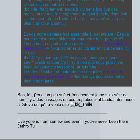
s'écoule librement de nos vies
(bon, là franchement, au-delà du sens basique des
mots, j'ai du mal à comprendre de quoi il parle, donc bon.
j'ai tenu compte de l'avis de Larry, mais ça n'en est pas
plus clair pour autant...)
Est-ce notre dernière fois ensemble à cet instant - Est-ce
notre dernier rassemblement pour cette fois, peut-être?
On se tient ensemble et on reste là
(On est ensemble à
rester là ?)
-> Nous sommes solidaires et nous tenons ici
le cap
Il nâ€™y a rien que lâ€™on puisse faire, seulement
sâ€™assoir et attendre Il n'y a rien que nous puissions
faire, seulement s'asseoir là et attendre
Les dés décidant de notre destin sont jetés
(les dés de
notre destin sont jetés ?)
-> les dés qui décide de notre
destin sont jetés
Bon, là , j'en ai un peu sué et franchement je ne suis sà»r de
rien. il y a des passages un peu trop obscur, il faudrait demander
à Steve ce qu'il a voulu dire
Everyone is from somewhere even if you've never been there
Jethro Tull