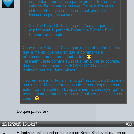
de mordant, sur les solo par exemple. Par contre
cela bouffe un peu de basses. Ca peut être aussi
utile en rythmique si tu as un ampli avec des
basses un peu boueuses.
Sur The Book Of Souls, a priori Adrian a pas mal
expérimenté à partir de l'overdrive Digitech Eric
Clapton Crossroads.
Okay merci ! Ca fait 12 ans que je joue et ça fait 12 ans
que je me dis que faudrait que je commence à
m'intéresser au matos et tout et tout
Tellement vaste comme sujet que j'en ai pas le courage,
du coup je reste avec mon BOSS GT100 (qui est
vraiment pas mal dans l'absolu)
Pour en revenir à Adrian, j'ai lu qu'il est souvent frustré en
studio avec Maiden car il a pas le temps d'expérimenter
autant qu'il le voudrait ! Et apparement la Destroyer qu'il a
ressorti pour la tournée n'a pas été utilisée pour l'album du
coup !
De quoi parles-tu?
12/12/2015 15:14:17
#50
Effectivement, quand on lui parle de Kevin Shirley et du son de