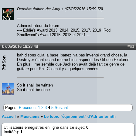
Dernière édition de: Angus (07/05/2016 15:59:58)
Administrateur du forum
---- Eddie's Award 2013, 2014, 2015, 2017, 2019 Rod
Smallwood's Award 2015, 2018 et 2021 ---
07/05/2016 16:23:48
#60
bah disons qu'à la base Ibanez n'a pas inventé grand chose, la
7thSon
Destroyer étant quand même bien inspirée des Gibson Explorer!
En plus il me semble que Jackson avait déjà fait ce genre de
guitare pour Phil Collen il y a quelques années.
So it shall be written
So it shall be done
Pages:
Précédent
1
2
3
4
5
Suivant
Accueil
»
Musiciens
»
Le topic "équipement" d'Adrian Smith
Utilisateurs enregistrés en ligne dans ce sujet:
0
,
Invité(s):
1