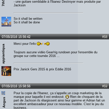
7thSon
- une guitare semblable à l'Ibanez Destroyer mais produite par
Jackson
So it shall be written
So it shall be done
07/05/2016 15:56:42
#58
Merci pour l'info
appiantiqua
Toujours aucune vidéo Gear/rig rundown pour l'ensemble du
groupe sur cette tournée 2016 ...
Prix Janick Gers 2015 & prix Eddie 2016
07/05/2016 15:58:56
#59
Pour la copie de l'Ibanez, ça s'appelle un coup marketing de la
marque pour laquelle il est endossé.
Rien de choquant de la
Angus
part de Jackson ils élargissent ainsi leur gamme et Adrian fait un
excellent ambassadeur pour ce nouveau modèle. C'est le jeu du
business.