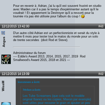
Pour en revenir à Adrian, j'ai lu qu'il est souvent frustré en studio
avec Maiden car il a pas le temps d'expérimenter autant qu'il le
voudrait ! Et apparement la Destroyer qu'il a ressorti pour la
tournée n'a pas été utilisée pour l'album du coup !
12/12/2015 13:42:00
#48
D'un autre côté Adrian est un perfectionniste et serait du style à
mettre 6 mois pour tester tout le matos du monde pour un solo
Angus
de trente secondes (dixit Rod et Steve).
Administrateur du forum
---- Eddie's Award 2013, 2014, 2015, 2017, 2019 Rod
Smallwood's Award 2015, 2018 et 2021 ---
12/12/2015 14:13:09
#49
WissM
Ironsteven a écrit:
7thSon a écrit:
Les Tube Screamers (que cela soit le modèle
original Ibanez ou les copies, Maxon par exemple)
sont utiles pour resserer le grain et ajouter un peu