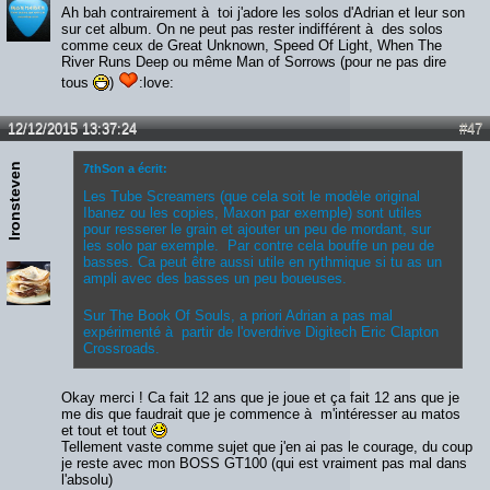
Ah bah contrairement à toi j'adore les solos d'Adrian et leur son
sur cet album. On ne peut pas rester indifférent à des solos
comme ceux de Great Unknown, Speed Of Light, When The
River Runs Deep ou même Man of Sorrows (pour ne pas dire
tous
)
:love:
12/12/2015 13:37:24
#47
Ironsteven
7thSon a écrit:
Les Tube Screamers (que cela soit le modèle original
Ibanez ou les copies, Maxon par exemple) sont utiles
pour resserer le grain et ajouter un peu de mordant, sur
les solo par exemple. Par contre cela bouffe un peu de
basses. Ca peut être aussi utile en rythmique si tu as un
ampli avec des basses un peu boueuses.
Sur The Book Of Souls, a priori Adrian a pas mal
expérimenté à partir de l'overdrive Digitech Eric Clapton
Crossroads.
Okay merci ! Ca fait 12 ans que je joue et ça fait 12 ans que je
me dis que faudrait que je commence à m'intéresser au matos
et tout et tout
Tellement vaste comme sujet que j'en ai pas le courage, du coup
je reste avec mon BOSS GT100 (qui est vraiment pas mal dans
l'absolu)