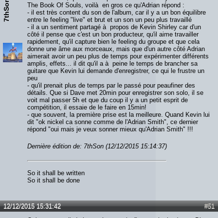
7thSon
The Book Of Souls, voilà en gros ce qu'Adrian répond :
- il est très content du son de l'album, car il y a un bon équilibre
entre le feeling "live" et brut et un son un peu plus travaillé
- il a un sentiment partagé à propos de Kevin Shirley car d'un
côté il pense que c'est un bon producteur, qu'il aime travailler
rapidement, qu'il capture bien le feeling du groupe et que cela
donne une âme aux morceaux, mais que d'un autre côté Adrian
aimerait avoir un peu plus de temps pour expérimenter différents
amplis, effets... il dit qu'il a à peine le temps de brancher sa
guitare que Kevin lui demande d'enregistrer, ce qui le frustre un
peu
- qu'il prenait plus de temps par le passé pour peaufiner des
détails. Que si Dave met 20min pour enregistrer son solo, il se
voit mal passer 5h et que du coup il y a un petit esprit de
compétition, il essaie de le faire en 15min!
- que souvent, la première prise est la meilleure. Quand Kevin lui
dit "ok nickel ca sonne comme de l'Adrian Smith", ce dernier
répond "oui mais je veux sonner mieux qu'Adrian Smith" !!!
Dernière édition de: 7thSon (12/12/2015 15:14:37)
So it shall be written
So it shall be done
12/12/2015 15:31:42
#51