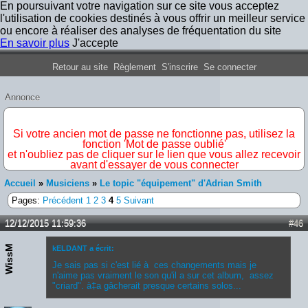
En poursuivant votre navigation sur ce site vous acceptez
l'utilisation de cookies destinés à vous offrir un meilleur service
ou encore à réaliser des analyses de fréquentation du site
En savoir plus
J'accepte
Forum Iron Maiden France
Retour au site
Règlement
S'inscrire
Se connecter
Annonce
IMPORTANT
Si votre ancien mot de passe ne fonctionne pas, utilisez la
fonction 'Mot de passe oublié'
et n'oubliez pas de cliquer sur le lien que vous allez recevoir
avant d'essayer de vous connecter
Accueil
»
Musiciens
»
Le topic "équipement" d'Adrian Smith
Pages:
Précédent
1
2
3
4
5
Suivant
12/12/2015 11:59:36
#46
WissM
kELDANT a écrit:
Je sais pas si c'est lié à ces changements mais je
n'aime pas vraiment le son qu'il a sur cet album, assez
"criard". à‡a gâcherait presque certains solos...