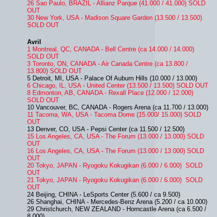
26 Sao Paulo, BRAZIL - Allianz Parque (41.000 / 41.000) SOLD
OUT
30 New York, USA - Madison Square Garden (13.500 / 13.500)
SOLD OUT
Avril
1 Montreal, QC, CANADA - Bell Centre (ca 14.000 / 14.000)
SOLD OUT
3 Toronto, ON, CANADA - Air Canada Centre (ca 13.800 /
13.800) SOLD OUT
5 Detroit, MI, USA - Palace Of Auburn Hills (10.000 / 13.000)
6 Chicago, IL, USA - United Center (13.500 / 13.500) SOLD OUT
8 Edmonton, AB, CANADA - Rexall Place (12.000 / 12.000)
SOLD OUT
10 Vancouver, BC, CANADA - Rogers Arena (ca 11.700 / 13.000)
11 Tacoma, WA, USA - Tacoma Dome (15.000/ 15.000) SOLD
OUT
13 Denver, CO, USA - Pepsi Center (ca 11.500 / 12.500)
15 Los Angeles, CA, USA - The Forum (13.000 / 13.000) SOLD
OUT
16 Los Angeles, CA, USA - The Forum (13.000 / 13.000) SOLD
OUT
20 Tokyo, JAPAN - Ryogoku Kokugikan (6.000 / 6.000) SOLD
OUT
21 Tokyo, JAPAN - Ryogoku Kokugikan (6.000 / 6.000) SOLD
OUT
24 Beijing, CHINA - LeSports Center (5.600 / ca 9.500)
26 Shanghai, CHINA - Mercedes-Benz Arena (5.200 / ca 10.000)
29 Christchurch, NEW ZEALAND - Horncastle Arena (ca 6.500 /
8.000)