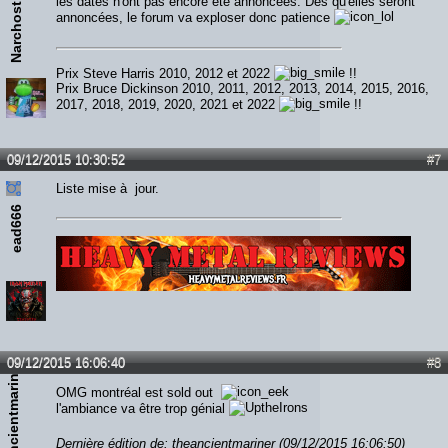
les dates n'ont pas encore été annoncées. Dès qu'elles seront
Narchost
annoncées, le forum va exploser donc patience
Prix Steve Harris 2010, 2012 et 2022
!!
Prix Bruce Dickinson 2010, 2011, 2012, 2013, 2014, 2015, 2016,
2017, 2018, 2019, 2020, 2021 et 2022
!!
09/12/2015 10:30:52
#7
Liste mise à jour.
ead666
Lien :
http://heavymetalreviews.fr/
09/12/2015 16:06:40
#8
theancientmariner
OMG montréal est sold out
l'ambiance va être trop génial
Dernière édition de: theancientmariner (09/12/2015 16:06:50)