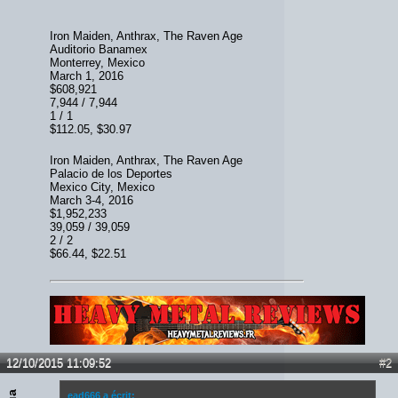
Iron Maiden, Anthrax, The Raven Age
Auditorio Banamex
Monterrey, Mexico
March 1, 2016
$608,921
7,944 / 7,944
1 / 1
$112.05, $30.97
Iron Maiden, Anthrax, The Raven Age
Palacio de los Deportes
Mexico City, Mexico
March 3-4, 2016
$1,952,233
39,059 / 39,059
2 / 2
$66.44, $22.51
Lien :
http://heavymetalreviews.fr/
12/10/2015 11:09:52
#2
ead666 a écrit: