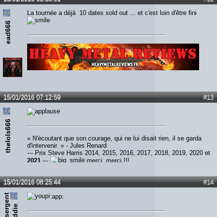
La tournée a déjà 10 dates sold out ... et c'est loin d'être fini
ead666
Lien :
http://heavymetalreviews.fr/
15/01/2016 07:12:59
#13
thelols666
« N'écoutant que son courage, qui ne lui disait rien, il se garda
d'intervenir. » - Jules Renard
--- Prix Steve Harris 2014, 2015, 2016, 2017, 2018, 2019, 2020 et
2021
---
merci, merci !!!
15/01/2016 08:25:44
#14
s
e
r
e
n
t
e
d
d
i
:app:
g
e