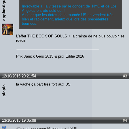
appiantiqua
Incroyable à la vitesse oà¹ le concert de NYC et de Los
Angeles ont été sold-out !
A noter que les dates de la tournée US se vendent très
bien et rapidement, mieux que lors des précédentes
tournées.
L'effet THE BOOK OF SOULS + la crainte de ne plus pouvoir les
revoir!
Prix Janick Gers 2015 & prix Eddie 2016
12/10/2015 20:21:54
#3
la vache ça part très fort aux US
picpic
13/10/2015 19:05:08
#4
à‡a cartonne pour Maiden aux US !!!