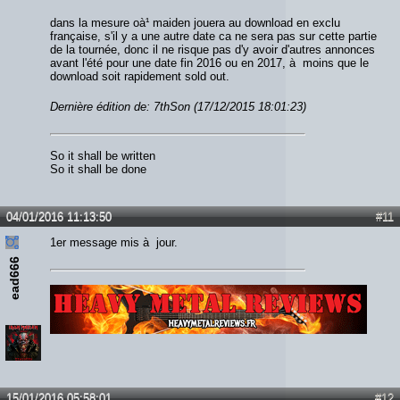
dans la mesure oà¹ maiden jouera au download en exclu
française, s'il y a une autre date ca ne sera pas sur cette partie
de la tournée, donc il ne risque pas d'y avoir d'autres annonces
avant l'été pour une date fin 2016 ou en 2017, à moins que le
download soit rapidement sold out.
Dernière édition de: 7thSon (17/12/2015 18:01:23)
So it shall be written
So it shall be done
04/01/2016 11:13:50
#11
1er message mis à jour.
ead666
Lien :
http://heavymetalreviews.fr/
15/01/2016 05:58:01
#12