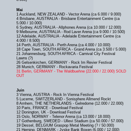
Mai
1 Auckland, NEW ZEALAND - Vector Arena (ca 6.000 / 9.000)
4 Brisbane, AUSTRALIA - Brisbane Entertainment Centre (ca
5.000 / 10.000)
6 Sydney, AUSTRALIA - Allphones Arena (ca 10.000 / 12.000)
9 Melbourne, AUSTRALIA - Rod Laver Arena (ca 9.000 / 10.500)
12 Adelaide, AUSTRALIA - Adelaide Entertainment Centre (ca
4.000 / 8.500)
14 Perth, AUSTRALIA - Perth Arena (ca 4.000 / 10.000)
18 Cape Town, SOUTH AFRICA - Grand Arena (ca 3.500 / 5.000)
21 Johannesburg, SOUTH AFRICA - Carnival City Festival
Lawns (?)
26 Gelsenkirchen, GERMANY - Rock Im Revier Festival
28 Munich, GERMANY - Rockavaria Festival
31 Berlin, GERMANY - The Waldbuehne (22.000 / 22.000) SOLD
OUT
Juin
3 Vienna, AUSTRIA - Rock In Vienna Festival
5 Lucerne, SWITZERLAND - Sonisphere Allmend Rockt
8 Arnhem, THE NETHERLANDS - Gelredome (12.000 / 22.000)
10 Paris, FRANCE - Download Festival
12 Donington, UK - Download Festival
15 Oslo, NORWAY - Telenor Arena (ca 13.000 / 18.000)
17 Gothenburg, SWEDED - Ullevi Stadium (ca 50.000 / 57.000)
19 Dessel, BELGIUM Graspop Metal Meeting (? / 50.000)
21 Herning, DENMARK - Jyske Bank Boxen (6.000 / 12.000)