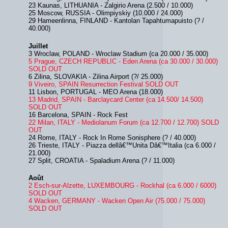
23 Kaunas, LITHUANIA - Zalgirio Arena (2.500 / 10.000)
25 Moscow, RUSSIA - Olimpiyskiy (10.000 / 24.000)
29 Hameenlinna, FINLAND - Kantolan Tapahtumapuisto (? /
40.000)
Juillet
3 Wroclaw, POLAND - Wroclaw Stadium (ca 20.000 / 35.000)
5 Prague, CZECH REPUBLIC - Eden Arena (ca 30.000 / 30.000)
SOLD OUT
6 Zilina, SLOVAKIA - Zilina Airport (?/ 25.000)
9 Viveiro, SPAIN Resurrection Festival SOLD OUT
11 Lisbon, PORTUGAL - MEO Arena (18.000)
13 Madrid, SPAIN - Barclaycard Center (ca 14.500/ 14.500)
SOLD OUT
16 Barcelona, SPAIN - Rock Fest
22 Milan, ITALY - Mediolanum Forum (ca 12.700 / 12.700) SOLD
OUT
24 Rome, ITALY - Rock In Rome Sonisphere (? / 40.000)
26 Trieste, ITALY - Piazza dellâ€™Unita Dâ€™Italia (ca 6.000 /
21.000)
27 Split, CROATIA - Spaladium Arena (? / 11.000)
Août
2 Esch-sur-Alzette, LUXEMBOURG - Rockhal (ca 6.000 / 6000)
SOLD OUT
4 Wacken, GERMANY - Wacken Open Air (75.000 / 75.000)
SOLD OUT