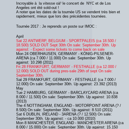
Incroyable à la vitesse oà¹ le concert de NYC et de Los
Angeles ont été sold-out !
A noter que les dates de la tournée US se vendent très bien et
rapidement, mieux que lors des précédentes tournées.
Tournée 2017 : Je reprends un poste sur IMOC :
April
Sat 22 ANTWERP, BELGIUM - SPORTPALEIS (ca 18.500 /
18.500) SOLD OUT Sept 30th On sale: September 30th. Up
against: - Expect some tickets to come back on sale
Mon 24 OBERHAUSEN, GERMANY - KÖNIG-PILSENER-
ARENA (ca 7.000 / 11.000) On sale: September 30th. Up
against: 10.298 (2011)
Fri 28 FRANKFURT, GERMANY - FESTHALLE (ca 12.000 /
12.000) SOLD OUT during pres-sale 29th of sept On sale:
September 30th.
Sat 29 FRANKFURT, GERMANY - FESTHALLE (ca 7.000 /
12.000) On sale: September 30th. Up against: 23.392 (2013)
May
Tue 2 HAMBURG, GERMANY - BARCLAYCARD ARENA (ca
8.000 / 11.500) On sale: September 30th. Up against: 10.838
(2013)
The 4 NOTTINGHAM, ENGLAND - MOTORPOINT ARENA (? /
8.500) On sale: September 30th. Up against: 8.510 (2011)
Sat 6 DUBLIN, IRELAND - 3ARENA (? / 12.500) On sale:
September 30th. Up against: - ca 10.000 (2010)
Mon 8 MANCHESTER, ENGLAND - MANCHESTER ARENA (ca
8.000 / 15.000) On sale: September 30th. Up against: 15.150