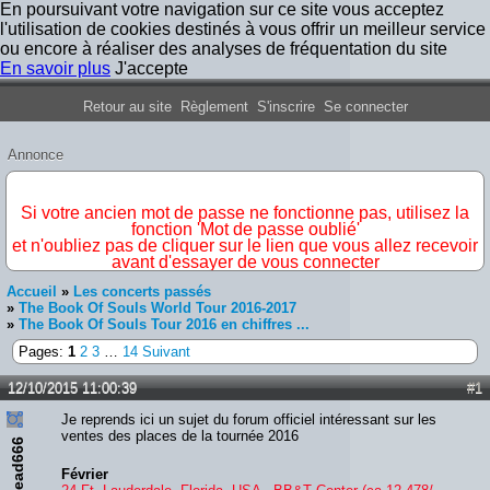
En poursuivant votre navigation sur ce site vous acceptez
l'utilisation de cookies destinés à vous offrir un meilleur service
ou encore à réaliser des analyses de fréquentation du site
En savoir plus
J'accepte
Forum Iron Maiden France
Retour au site
Règlement
S'inscrire
Se connecter
Annonce
IMPORTANT
Si votre ancien mot de passe ne fonctionne pas, utilisez la
fonction 'Mot de passe oublié'
et n'oubliez pas de cliquer sur le lien que vous allez recevoir
avant d'essayer de vous connecter
Accueil
»
Les concerts passés
»
The Book Of Souls World Tour 2016-2017
»
The Book Of Souls Tour 2016 en chiffres ...
Pages:
1
2
3
…
14
Suivant
12/10/2015 11:00:39
#1
Je reprends ici un sujet du forum officiel intéressant sur les
ventes des places de la tournée 2016
ead666
Février