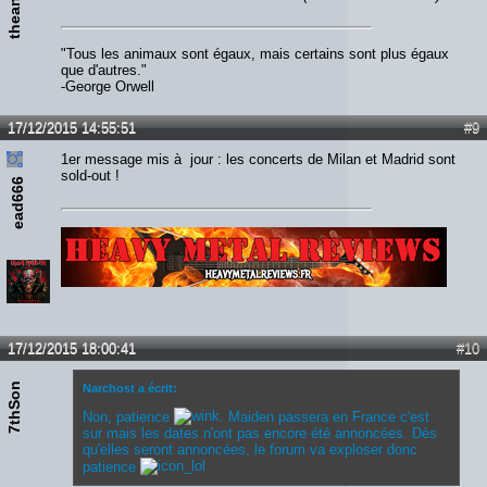
"Tous les animaux sont égaux, mais certains sont plus égaux
que d'autres."
-George Orwell
17/12/2015 14:55:51
#9
1er message mis à jour : les concerts de Milan et Madrid sont
sold-out !
ead666
Lien :
http://heavymetalreviews.fr/
17/12/2015 18:00:41
#10
7thSon
Narchost a écrit:
Non, patience
. Maiden passera en France c'est
sur mais les dates n'ont pas encore été annoncées. Dès
qu'elles seront annoncées, le forum va exploser donc
patience