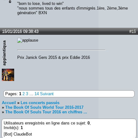
"born to lose, lived to win"
"nous sommes tous des enfants d'immigrés.1ère, 2ème,3ème
génération" BXN
15/01/2016 09:38:43
#15
appiantiqua
Prix Janick Gers 2015 & prix Eddie 2016
Pages:
1
2
3
…
14
Suivant
Accueil
»
Les concerts passés
»
The Book Of Souls World Tour 2016-2017
»
The Book Of Souls Tour 2016 en chiffres ...
Utilisateurs enregistrés en ligne dans ce sujet:
0
,
Invité(s):
1
[Bot] ClaudeBot