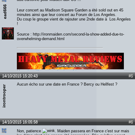
ead666
Leur concert au Madison Square Garden a été sold out en 45
minutes ainsi que leur concert au Forum de Los Angeles.
Du coup le groupe vient de rajouter une 2nde date à Los Angeles
!
Source : http://ironmaiden.com/second-la-show-added-due-to-
overwhelming-demand.html
Lien :
http://heavymetalreviews.fr/
14/10/2015 15:20:43
#5
Aucun écho sur une date en France ? Bercy ou Hellfest ?
irontrooper
14/10/2015 16:05:58
#6
Non, patience
. Maiden passera en France c'est sur mais