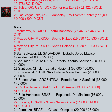
24 Ft. Lauderdale, Florida, USA - BB&T Center (ca 12,478/
12,478) SOLD OUT
26 Tulsa, OK, USA - BOK Center (ca 11,421 / 11,421 ) SOLD
OUT
28 Las Vegas, NV, USA - Mandalay Bay Events Center (ca 9,000
/ 9,000 ) SOLD OUT
Mars
1 Monterrey, MEXICO - Teatro Banamex (7,944 / 7,944 ) SOLD
OUT
3 Mexico City, MEXICO - Sports Palace (19,530 / 19,530 ) SOLD
OUT
4 Mexico City, MEXICO - Sports Palace (19,530 / 19,530 ) SOLD
OUT
6 San Salvador, EL SALVADOR - Estadio Jorge Magico
Gonzalez (24.000 / 25.000)
8 San Jose, COSTA RICA - Estadio Ricardo Saprissa (20.000 /
24.000)
11 Santiago, CHILE - Estadio Nacional (58.000 / 60.000)
13 Cordoba, ARGENTINA - Estadio Mario Kempes (20.000 /
25.000)
15 Buenos Aires, ARGENTINA - Estadio Velez Sarsfield (38.000
/ 40.000)
17 Rio De Janeiro, BRAZIL - HSBC Arena (13.000 / 13.000)
SOLD OUT
19 Belo Horizonte, BRAZIL - Esplanada Do Mineirao (16.000 /
19.000)
22 Brasilia, BRAZIL - Nilson Nelson Arena (14.000 / 14.000)
SOLD OUT
24 Fortaleza, BRAZIL - Ginasio Olimpico (20.000 / 25.000)