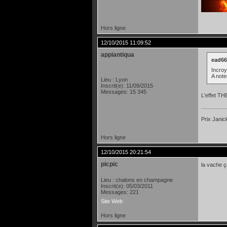
Hors ligne
12/10/2015 11:09:52
appiantiqua
ead666
Incroy
A note
Lieu : Lyon
Inscrit(e): 11/09/2015
Messages: 15 345
L'effet TH
Prix Janic
Hors ligne
12/10/2015 20:21:54
picpic
la vache ç
Lieu : chalons en champagne
Inscrit(e): 05/03/2011
Messages: 221
Site Web
Hors ligne