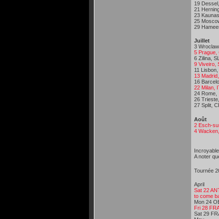
19 Dessel
21 Hernin
23 Kaunas,
25 Moscow
29 Hameen
Juillet
3 Wroclaw
5 Prague,
6 Zilina, S
9 Viveiro
11 Lisbon
13 Madrid
16 Barcel
22 Milan,
24 Rome, 
26 Trieste
27 Split, 
Août
2 Esch-su
4 Wacken,
Incroyable
A noter qu
Tournée 2
April
Sat 22 AN
to come b
Mon 24 OB
Fri 28 FR
Sat 29 FR