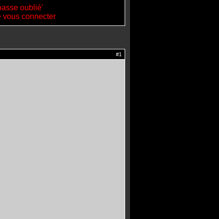
passe oublié'
de vous connecter
#1