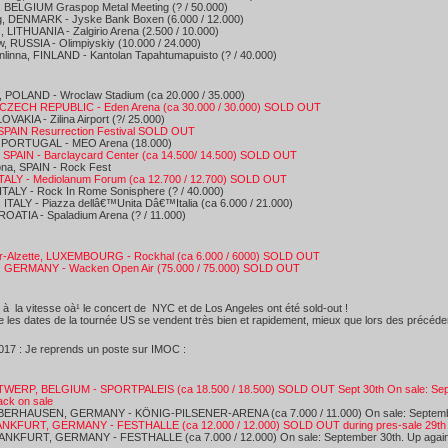
, BELGIUM Graspop Metal Meeting (? / 50.000)
g, DENMARK - Jyske Bank Boxen (6.000 / 12.000)
 LITHUANIA - Zalgirio Arena (2.500 / 10.000)
, RUSSIA - Olimpiyskiy (10.000 / 24.000)
linna, FINLAND - Kantolan Tapahtumapuisto (? / 40.000)
, POLAND - Wroclaw Stadium (ca 20.000 / 35.000)
 CZECH REPUBLIC - Eden Arena (ca 30.000 / 30.000) SOLD OUT
LOVAKIA - Zilina Airport (?/ 25.000)
, SPAIN Resurrection Festival SOLD OUT
, PORTUGAL - MEO Arena (18.000)
, SPAIN - Barclaycard Center (ca 14.500/ 14.500) SOLD OUT
ona, SPAIN - Rock Fest
 ITALY - Mediolanum Forum (ca 12.700 / 12.700) SOLD OUT
ITALY - Rock In Rome Sonisphere (? / 40.000)
, ITALY - Piazza dellâ€™Unita Dâ€™Italia (ca 6.000 / 21.000)
CROATIA - Spaladium Arena (? / 11.000)
r-Alzette, LUXEMBOURG - Rockhal (ca 6.000 / 6000) SOLD OUT
 GERMANY - Wacken Open Air (75.000 / 75.000) SOLD OUT
 à la vitesse oà¹ le concert de NYC et de Los Angeles ont été sold-out !
e les dates de la tournée US se vendent très bien et rapidement, mieux que lors des précéde
017 : Je reprends un poste sur IMOC :
TWERP, BELGIUM - SPORTPALEIS (ca 18.500 / 18.500) SOLD OUT Sept 30th On sale: Septem
ack on sale
ERHAUSEN, GERMANY - KÖNIG-PILSENER-ARENA (ca 7.000 / 11.000) On sale: September 
ANKFURT, GERMANY - FESTHALLE (ca 12.000 / 12.000) SOLD OUT during pres-sale 29th of
ANKFURT, GERMANY - FESTHALLE (ca 7.000 / 12.000) On sale: September 30th. Up agains