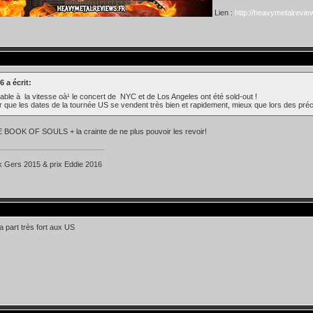
Lien :
http://heavymetalreview
 a écrit:
able à la vitesse oà¹ le concert de NYC et de Los Angeles ont été sold-out !
r que les dates de la tournée US se vendent très bien et rapidement, mieux que lors des pr
E BOOK OF SOULS + la crainte de ne plus pouvoir les revoir!
k Gers 2015 & prix Eddie 2016
a part très fort aux US