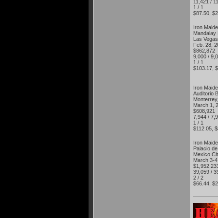
11,421 / 
1 / 1
$87.50, $
Iron Maid
Mandalay
Las Vega
Feb. 28,
$862,87
9,000 / 9
1 / 1
$103.17, 
Iron Maid
Auditori
Monterre
March 1,
$608,92
7,944 / 7
1 / 1
$112.05, 
Iron Maid
Palacio d
Mexico Ci
March 3-
$1,952,2
39,059 / 
2 / 2
$66.44, $