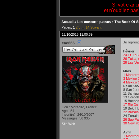
Si votre anc
et n'oubliez pas
Accueil
»
Les concerts passés
»
The Book Of S
Pages:
1
2
3
…
14
Suivant
12/10/2015 11:00:39
Je reprend
ead666
Février
24 Ft. La
26 Tulsa,
28 Las Ve
Mars
1 Monterr
3 Mexico 
4 Mexico 
6 San Sal
8 San Jos
11 Santiag
13 Cordob
15 Buenos 
17 Rio De
Lieu : Marseille, France
19 Belo Ho
Age : 54
22 Brasil
Inscrit(e): 24/10/2007
24 Fortale
Messages: 30 935
26 Sao Pa
30 New Yo
Site Web
Avril
1 Montrea