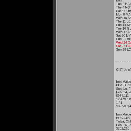
May
Tue 2 HAM
The 4 NOT
Sat 6 DUB
Mon 8 MAN
Wed 10 SH
The 11 LE
Sun 14 NE
Tue 16 GL
Wed 17 AB
Sat 20 LI
Sun 21 BI
Wed 24 CA
Sat 27 LO
Sun 28 LO
========
Chiffres off
Iron Maid
BB&T Cen
Sunrise, 
Feb. 24,
$954,11
12,478 / 
1 / 1
$89.50, 
Iron Maid
BOK Cen
Tulsa, Ok
Feb. 26,
$702,21