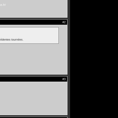
s.fr/
#2
écédentes tournées.
#3