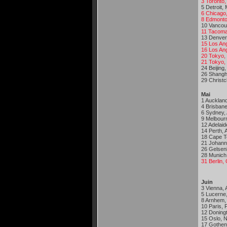
3 Toronto
5 Detroit,
6 Chicago
8 Edmonto
10 Vancou
11 Tacoma
13 Denver,
15 Los An
16 Los An
20 Tokyo,
21 Tokyo,
24 Beijing
26 Shangh
29 Christ
Mai
1 Aucklan
4 Brisbane
6 Sydney,
9 Melbour
12 Adelaid
14 Perth, 
18 Cape T
21 Johann
26 Gelsen
28 Munich
31 Berlin
Juin
3 Vienna, 
5 Lucerne
8 Arnhem,
10 Paris,
12 Doning
15 Oslo, 
17 Gothen