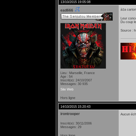
13/10/2015 19:05:08
à‡a carton
ead666
Leur conce
Du coup le
Source : 
Lieu : Marseille, France
Age : 54
Inscrit(e): 24/10/2007
Messages: 30 935
Site Web
Hors ligne
14/10/2015 15:20:43
irontrooper
Aucun écho
Inscrit(e): 30/11/2006
Messages: 29
Hors ligne