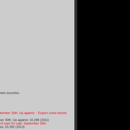
ntes tournées.
ber 30th. Up against: - Expect some tickets
30th. Up against: 10.298 (2011)
 sept On sale: September 30th.
t: 23.392 (2013)