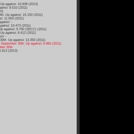
 against: 10.838 (2013)
nst: 8.510 (2011)
10)
 Up against: 15.150 (2011)
: 11.650 (2011)
ainst: -
inst: 10.473 (2011)
 against: 9.700 (SECC) (2011)
 against: 8.412 (2011)
st: -
h. Up against: 13.350 (2011)
ptember 30th. Up against: 6.960 (2011)
ber 30th
.913 (2013)