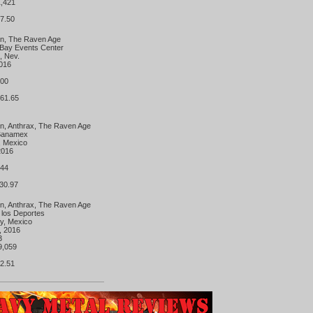
11,421
27.50
en, The Raven Age
 Bay Events Center
s, Nev.
 2016
2
,000
$61.65
en, Anthrax, The Raven Age
o Banamex
y, Mexico
 2016
1
,944
$30.97
en, Anthrax, The Raven Age
e los Deportes
ty, Mexico
4, 2016
33
39,059
22.51