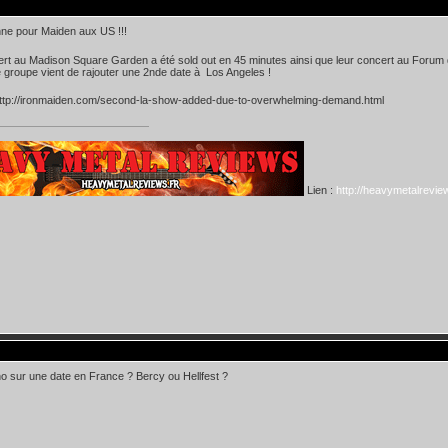
ne pour Maiden aux US !!!
rt au Madison Square Garden a été sold out en 45 minutes ainsi que leur concert au Forum
 groupe vient de rajouter une 2nde date à Los Angeles !
http://ironmaiden.com/second-la-show-added-due-to-overwhelming-demand.html
Lien :
http://heavymetalreview
 sur une date en France ? Bercy ou Hellfest ?