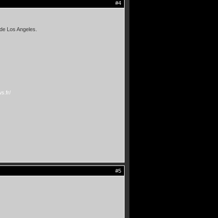
#4
 de Los Angeles.
s.fr/
#5