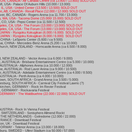
, ON, CANADA - Air Canada Centre (ca 13.800 / 13.800) SOLD OUT
 MI, USA - Palace Of Auburn Hills (10.000 / 13.000)
, IL, USA - United Center (13.500 / 13.500) SOLD OUT
n, AB, CANADA - Rexall Place (12.000 / 12.000) SOLD OUT
ver, BC, CANADA - Rogers Arena (ca 11.700 / 13.000)
, WA, USA - Tacoma Dome (15.000/ 15.000) SOLD OUT
 CO, USA - Pepsi Center (ca 11.500 / 12.500)
geles, CA, USA - The Forum (13.000 / 13.000) SOLD OUT
geles, CA, USA - The Forum (13.000 / 13.000) SOLD OUT
 JAPAN - Ryogoku Kokugikan (6.000 / 6.000) SOLD OUT
 JAPAN - Ryogoku Kokugikan (6.000 / 6.000) SOLD OUT
, CHINA - LeSports Center (5.600 / ca 9.500)
ai, CHINA - Mercedes-Benz Arena (5.200 / ca 10.000)
church, NEW ZEALAND - Horncastle Arena (ca 6.500 / 8.000)
d, NEW ZEALAND - Vector Arena (ca 6.000 / 9.000)
, AUSTRALIA - Brisbane Entertainment Centre (ca 5.000 / 10.000)
 AUSTRALIA - Allphones Arena (ca 10.000 / 12.000)
ne, AUSTRALIA - Rod Laver Arena (ca 9.000 / 10.500)
e, AUSTRALIA - Adelaide Entertainment Centre (ca 4.000 / 8.500)
AUSTRALIA - Perth Arena (ca 4.000 / 10.000)
own, SOUTH AFRICA - Grand Arena (ca 3.500 / 5.000)
esburg, SOUTH AFRICA - Carnival City Festival Lawns (?)
kirchen, GERMANY - Rock Im Revier Festival
, GERMANY - Rockavaria Festival
, GERMANY - The Waldbuehne (22.000 / 22.000) SOLD OUT
AUSTRIA - Rock In Vienna Festival
, SWITZERLAND - Sonisphere Allmend Rockt
 THE NETHERLANDS - Gelredome (12.000 / 22.000)
 FRANCE - Download Festival
ton, UK - Download Festival
NORWAY - Telenor Arena (ca 13.000 / 18.000)
burg, SWEDED - Ullevi Stadium (ca 50.000 / 57.000)