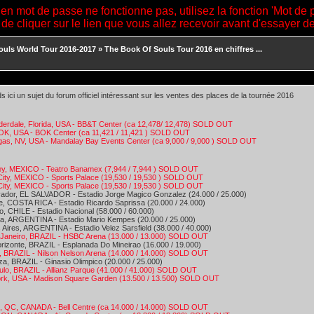
ien mot de passe ne fonctionne pas, utilisez la fonction 'Mot de 
 de cliquer sur le lien que vous allez recevoir avant d'essayer 
ouls World Tour 2016-2017
»
The Book Of Souls Tour 2016 en chiffres ...
s ici un sujet du forum officiel intéressant sur les ventes des places de la tournée 2016
uderdale, Florida, USA - BB&T Center (ca 12,478/ 12,478) SOLD OUT
 OK, USA - BOK Center (ca 11,421 / 11,421 ) SOLD OUT
gas, NV, USA - Mandalay Bay Events Center (ca 9,000 / 9,000 ) SOLD OUT
ey, MEXICO - Teatro Banamex (7,944 / 7,944 ) SOLD OUT
City, MEXICO - Sports Palace (19,530 / 19,530 ) SOLD OUT
City, MEXICO - Sports Palace (19,530 / 19,530 ) SOLD OUT
vador, EL SALVADOR - Estadio Jorge Magico Gonzalez (24.000 / 25.000)
e, COSTA RICA - Estadio Ricardo Saprissa (20.000 / 24.000)
o, CHILE - Estadio Nacional (58.000 / 60.000)
a, ARGENTINA - Estadio Mario Kempes (20.000 / 25.000)
Aires, ARGENTINA - Estadio Velez Sarsfield (38.000 / 40.000)
 Janeiro, BRAZIL - HSBC Arena (13.000 / 13.000) SOLD OUT
rizonte, BRAZIL - Esplanada Do Mineirao (16.000 / 19.000)
ia, BRAZIL - Nilson Nelson Arena (14.000 / 14.000) SOLD OUT
za, BRAZIL - Ginasio Olimpico (20.000 / 25.000)
ulo, BRAZIL - Allianz Parque (41.000 / 41.000) SOLD OUT
rk, USA - Madison Square Garden (13.500 / 13.500) SOLD OUT
l, QC, CANADA - Bell Centre (ca 14.000 / 14.000) SOLD OUT