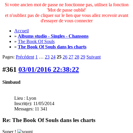
Si votre ancien mot de passe ne fonctionne pas, utilisez la fonction
'Mot de passe oublié'
et n'oubliez pas de cliquer sur le lien que vous allez recevoir avant
d'essayer de vous connecter
Accueil
»
Albums studio - Singles - Chansons
»
The Book Of Souls
»
The Book Of Souls dans les charts
Pages:
Précédent
1
…
23
24
25
26
27
28
29
Suivant
#361
03/01/2016 22:38:22
Simbaud
Lieu : Lyon
Inscrit(e): 11/05/2014
Messages: 11 341
Re: The Book Of Souls dans les charts
Super !