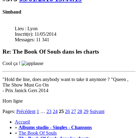
Simbaud
Lieu : Lyon
Inscrit(e): 11/05/2014
Messages: 11 341
Re: The Book Of Souls dans les charts
Cool ça !
"Hold the line, does anybody want to take it anymore ? "Queen ,
The Show Must Go On
- Prix Janick Gers 2014
Hors ligne
Pages:
Précédent
1
…
23
24
25
26
27
28
29
Suivant
Accueil
»
Albums studio - Singles - Chansons
»
The Book Of Souls