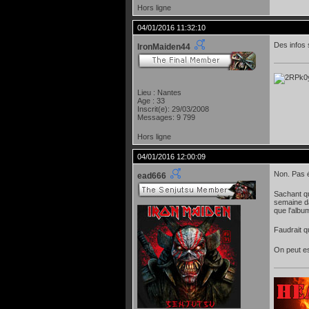
Hors ligne
04/01/2016 11:32:10
Des infos
IronMaiden44
Lieu : Nantes
Age : 33
Inscrit(e): 29/03/2008
Messages: 9 799
Hors ligne
04/01/2016 12:00:09
Non. Pas é
ead666
Sachant qu
semaine da
que l'albu
Faudrait q
On peut es