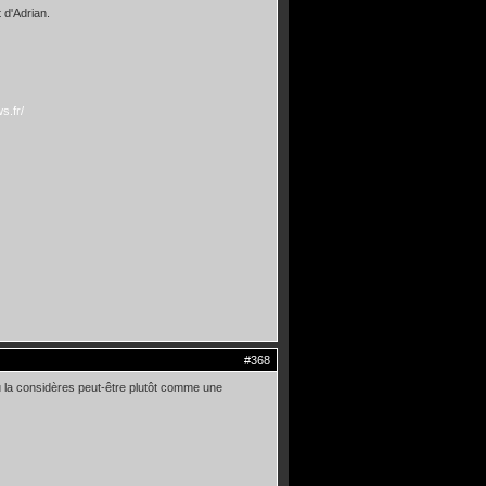
 d'Adrian.
s.fr/
#368
 tu la considères peut-être plutôt comme une