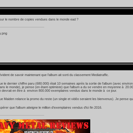
 sur le nombre de copies vendues dans le monde ead ?
vident de savoir maintenant que l'album ait sorti du classement Mediatraffic.
e le dernier chiffre paru (680.000) était 10 semaines après la sortie de l'album (avec envi
ns le monde), je pense (en étant optimiste) que l'album a du se vendre en moyenne à 20.000
m devrait en être à environ 800.000 exemplaires vendus dans le monde à ce jour.
ue Maiden relance la promo du reste (un single et vidéo seraient les bienvenus). Je pense qu'i
pérer que l'album atteigne le million d'exemplaires vendus d'ici fin 2016.