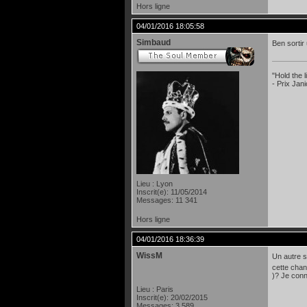
Hors ligne
04/01/2016 18:05:58
Simbaud
Ben sortir
"Hold the
- Prix Jan
Lieu : Lyon
Inscrit(e): 11/05/2014
Messages: 11 341
Hors ligne
04/01/2016 18:36:39
WissM
Un autre s
cette chan
)? Je conn
Lieu : Paris
Inscrit(e): 20/02/2015
Messages: 3 589