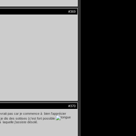
#369
#370
vrait pas car je commence à bien l'apprécier
je dis des sottises (c'est fort possible
 laquelle j'assiste désolé.