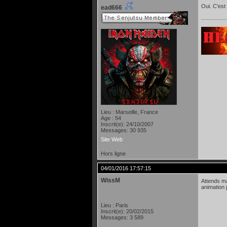
Oui. C'est
ead666
Lieu : Marseille, France
Age : 54
Inscrit(e): 24/10/2007
Messages: 30 935
Site Web
Hors ligne
04/01/2016 17:57:15
WissM
Attends ma
animation 
Lieu : Paris
Inscrit(e): 20/02/2015
Messages: 3 589