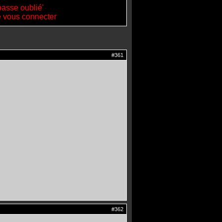
passe oublié'
de vous connecter
#361
#362