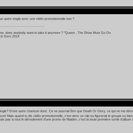
 un autre single avec une vidéo promotionnelle non ?
 line, does anybody want to take it anymore ? "Queen , The Show Must Go On
ick Gers 2014
ingle? D'une autre chanson donc. Ce ne pourrait être que Death Or Glory, ce qui ne me déce
son! Mais quand tu dis vidéo promotionnelle, c'est donc un clip ou figurerait le groupe ou bien 
ais pas tu tout le déroulement d'une promo de Maiden, c'est la toute première sortie d'album à