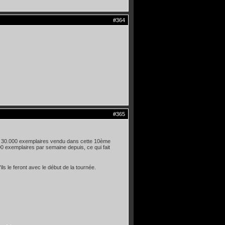
#364
#365
ron 30.000 exemplaires vendu dans cette 10ème
 exemplaires par semaine depuis, ce qui fait
ls le feront avec le début de la tournée.