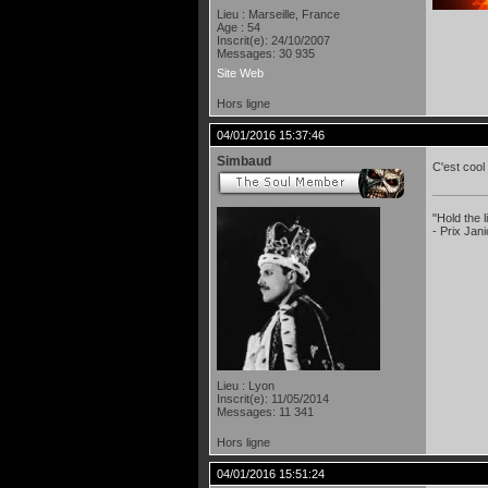
Lieu : Marseille, France
Age : 54
Inscrit(e): 24/10/2007
Messages: 30 935
Site Web
Hors ligne
04/01/2016 15:37:46
Simbaud
C'est cool
"Hold the
- Prix Jan
Lieu : Lyon
Inscrit(e): 11/05/2014
Messages: 11 341
Hors ligne
04/01/2016 15:51:24