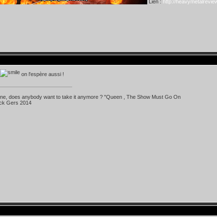
Lien :
http://heavymetalreview
on l'espère aussi !
 line, does anybody want to take it anymore ? "Queen , The Show Must Go On
ick Gers 2014