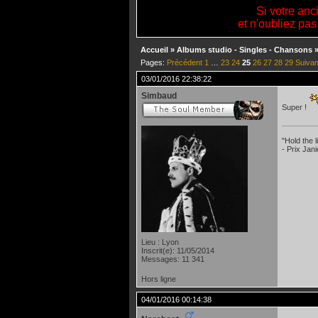
Si votre anc
et n'oubliez pas
Accueil
»
Albums studio - Singles - Chansons
Pages:
Précédent
1
…
23
24
25
26
27
28
29
Suivan
03/01/2016 22:38:22
Simbaud
Super !
"Hold the
- Prix Jan
Lieu : Lyon
Inscrit(e): 11/05/2014
Messages: 11 341
Hors ligne
04/01/2016 00:14:38