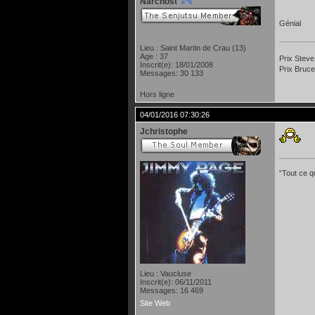
Narchost
Génial
Lieu : Saint Martin de Crau (13)
Age : 37
Prix Steve
Inscrit(e): 18/01/2008
Prix Bruce
Messages: 30 133
Hors ligne
04/01/2016 07:30:26
Jchristophe
“Tout ce qu
Lieu : Vaucluse
Inscrit(e): 06/11/2011
Messages: 16 469
Site Web