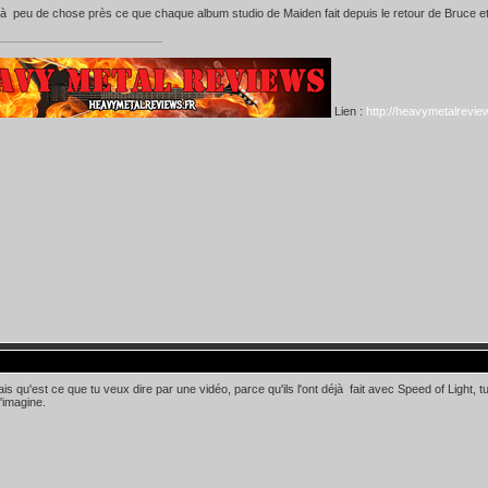
 à peu de chose près ce que chaque album studio de Maiden fait depuis le retour de Bruce et
Lien :
http://heavymetalreview
is qu'est ce que tu veux dire par une vidéo, parce qu'ils l'ont déjà fait avec Speed of Light,
j'imagine.