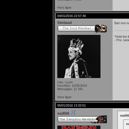
Hors ligne
04/01/2016 22:57:39
Simbaud
Bah moi no
"Hold the
- Prix Jan
Lieu : Lyon
Inscrit(e): 11/05/2014
Messages: 11 341
Hors ligne
05/01/2016 13:20:51
ead666
ead666
ea