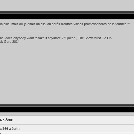
n plus, mais oui je dirais un clip, ou après d'autres vidéos promotionnelles de la tournée ^^
 line, does anybody want to take it anymore ? "Queen , The Show Must Go On
ick Gers 2014
 a écrit:
d666 a écrit: