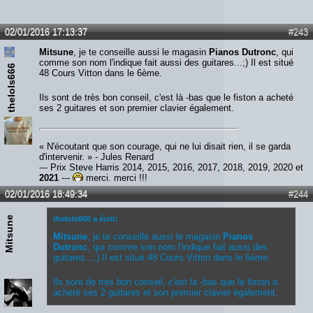
02/01/2016 17:13:37
#243
Mitsune
, je te conseille aussi le magasin
Pianos Dutronc
, qui
comme son nom l'indique fait aussi des guitares...;) Il est situé
thelols666
48 Cours Vitton dans le 6ème.
Ils sont de très bon conseil, c'est là -bas que le fiston a acheté
ses 2 guitares et son premier clavier également.
« N'écoutant que son courage, qui ne lui disait rien, il se garda
d'intervenir. » - Jules Renard
--- Prix Steve Harris 2014, 2015, 2016, 2017, 2018, 2019, 2020 et
2021
---
merci, merci !!!
02/01/2016 18:49:34
#244
Mitsune
thelols666 a écrit:
Mitsune
, je te conseille aussi le magasin
Pianos
Dutronc
, qui comme son nom l'indique fait aussi des
guitares...;) Il est situé 48 Cours Vitton dans le 6ème.
Ils sont de très bon conseil, c'est là -bas que le fiston a
acheté ses 2 guitares et son premier clavier également.