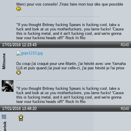
Merci pour vos conseils! J'irais faire mon tour dès que possible
.
"If you thought Britney fucking Spears is fucking cool, take a
fuck and look at us you motherfuckers, you lame fucks! 'Cause
this is fucking metal, and it ain't fucking cool, and we're gonna
tear your fucking heads off!" Rock In Rio
Maiden is like an old whiskey: Just keep getting better over the
17/01/2016 12:23:43
#245
time.
Mitsune
Du coup j'ai craqué pour une Martin, j'ai hésité avec une Yamaha
LL6 et puis quand j'ai joué sur celle-ci, j'ai pas hésité je l'ai prise
.
"If you thought Britney fucking Spears is fucking cool, take a
fuck and look at us you motherfuckers, you lame fucks! 'Cause
this is fucking metal, and it ain't fucking cool, and we're gonna
tear your fucking heads off!" Rock In Rio
Maiden is like an old whiskey: Just keep getting better over the
17/01/2016 13:48:20
#246
time.
pierick