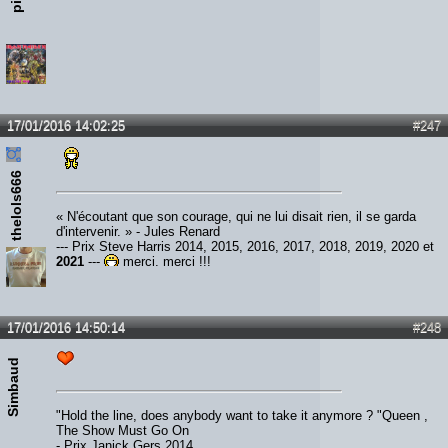
17/01/2016 14:02:25
#247
thelols666
« N'écoutant que son courage, qui ne lui disait rien, il se garda
d'intervenir. » - Jules Renard
--- Prix Steve Harris 2014, 2015, 2016, 2017, 2018, 2019, 2020 et
2021
---
merci, merci !!!
17/01/2016 14:50:14
#248
Simbaud
"Hold the line, does anybody want to take it anymore ? "Queen ,
The Show Must Go On
- Prix Janick Gers 2014