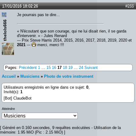
17/01/2016 18:02:26
#255
Je pourrais pas te dire...
thelols666
« N'écoutant que son courage, qui ne lui disait rien, il se garda
d'intervenir. » - Jules Renard
--- Prix Steve Harris 2014, 2015, 2016, 2017, 2018, 2019, 2020 et
2021
---
merci, merci !!!
Pages:
Précédent
1
…
15
16
17
18
19
…
24
Suivant
Accueil
»
Musiciens
»
Photo de votre instrument
Utilisateurs enregistrés en ligne dans ce sujet:
0
,
Invité(s):
1
[Bot] ClaudeBot
Atteindre
[ Généré en 0.160 secondes, 9 requêtes exécutées - Utilisation de la
mémoire: 1.95 MiO (Pic : 2.15 MiO) ]