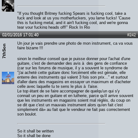
"If you thought Britney fucking Spears is fucking cool, take a
fuck and look at us you motherfuckers, you lame fucks! 'Cause
this is fucking metal, and it ain't fucking cool, and we're gonna
tear your fucking heads off!" Rock In Rio
Maiden is like an old whiskey: Just keep getting better over the
02/01/2016 17:01:40
#242
time.
Un jour je vais prendre une photo de mon instrument, ca va vous
7thSon
faire bizarre !!!
sinon le meilleur conseil que je puisse donner pour l'achat d'une
guitare, c'est de demander des avis à des gens de confiance
(car sur les forums de musique, il y a souvent le syndrome de
"j'ai acheté cette guitare donc forcément elle est géniale, elle
enterre des instruments qui valent 3 fois son prix..." et surtout
d'aller dans des magasins en essayer un maximum et d'acheter
celle avec laquelle tu te sens le plus à l'aise.
Le top étant de se faire accompagner de quelqu'un qui s'y
connait un peu en guitare et en lutherie, parce qu'il arrive souvent
que les instruments en magasins soient mal réglés, du coup on
se dit que c'est un mauvais instrument alors qu'en fait c'est
simplement dà» au fait que le vendeur ne fait pas correctement
son boulot.
So it shall be written
So it shall be done