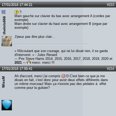
17/01/2016 17:44:21
#253
:?:
Main gauche sur clavier du bas avec arrangement A (cordes par
thelols666
exemple)
Main droite sur clavier du haut avec arrangement B (orgue par
exemple)
J'peux pas être plus clair...
« N'écoutant que son courage, qui ne lui disait rien, il se garda
d'intervenir. » - Jules Renard
--- Prix Steve Harris 2014, 2015, 2016, 2017, 2018, 2019, 2020 et
2021
---
merci, merci !!!
17/01/2016 17:55:41
#254
Ah d'accord, merci j'ai compris
:D C'est bien ce que je me
WissM
disais en fait, c'est donc pour avoir deux effets différents dans
un même morceau! Mais ça n'existe pas des pédales à effet
comme pour la guitare?