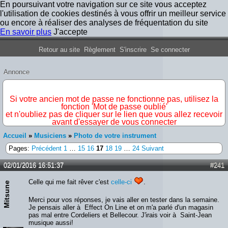
En poursuivant votre navigation sur ce site vous acceptez
l'utilisation de cookies destinés à vous offrir un meilleur service
ou encore à réaliser des analyses de fréquentation du site
En savoir plus
J'accepte
Forum Iron Maiden France
Retour au site
Règlement
S'inscrire
Se connecter
Annonce
IMPORTANT
Si votre ancien mot de passe ne fonctionne pas, utilisez la
fonction 'Mot de passe oublié'
et n'oubliez pas de cliquer sur le lien que vous allez recevoir
avant d'essayer de vous connecter
Accueil
»
Musiciens
»
Photo de votre instrument
Pages:
Précédent
1
…
15
16
17
18
19
…
24
Suivant
02/01/2016 16:51:37
#241
Celle qui me fait rêver c'est
celle-ci
.
Mitsune
Merci pour vos réponses, je vais aller en tester dans la semaine.
Je pensais aller à Effect On Line et on m'a parlé d'un magasin
pas mal entre Cordeliers et Bellecour. J'irais voir à Saint-Jean
musique aussi!