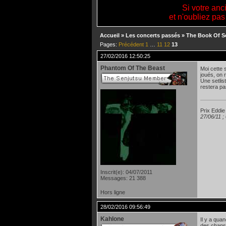
Si votre anc
et n'oubliez pas
Accueil
»
Les concerts passés
»
The Book Of S
Pages:
Précédent
1
…
11
12
13
27/02/2016 12:50:25
Phantom Of The Beast
Moi cette 
joués, on 
Une setlis
restera p
Prix Eddie
27/06/11 ;
Inscrit(e): 04/07/2011
Messages: 21 388
Hors ligne
28/02/2016 09:56:49
Kahlone
Il y a qua
des chans