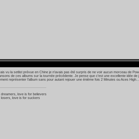
ais vu la setlist prévue en Chine je n'avais pas été surpris de ne voir aucun morceau de Powe
nsons de ces albums sur la tournée précédente. Je pense que c'est une excellente idée de
ment représenter l'album sans pour autant rejouer une énième fois 2 Minutes ou Aces High...
r dreamers, love is for believers
 losers, love is for suckers