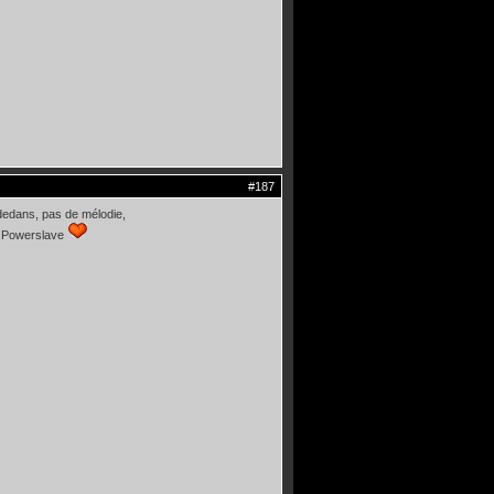
#187
 dedans, pas de mélodie,
ue. Powerslave