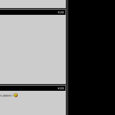
#188
#189
s plaisirs !