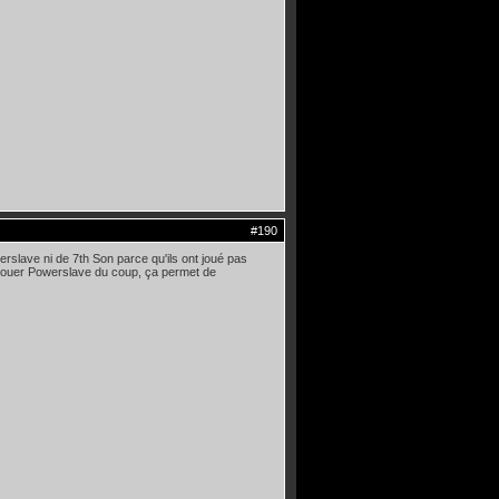
#190
rslave ni de 7th Son parce qu'ils ont joué pas
 jouer Powerslave du coup, ça permet de