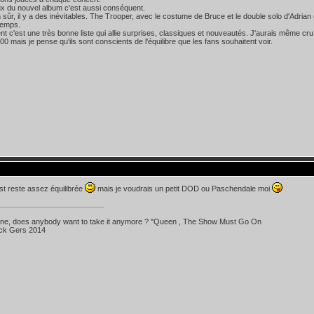
x du nouvel album c'est aussi conséquent.
 sûr, il y a des inévitables. The Trooper, avec le costume de Bruce et le double solo d'Adria
temps.
t c'est une très bonne liste qui allie surprises, classiques et nouveautés. J'aurais même cr
0 mais je pense qu'ils sont conscients de l'équilibre que les fans souhaitent voir.
list reste assez équilibrée
mais je voudrais un petit DOD ou Paschendale moi
 line, does anybody want to take it anymore ? "Queen , The Show Must Go On
ick Gers 2014