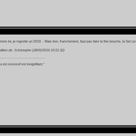
me toi, je regrette un DOD .. Mais bon, franchement, faut pas faire la fine bouche, la Set List
dition de: Jchristophe (28/02/2016 10:51:32)
i est excessif est insignifiant.”