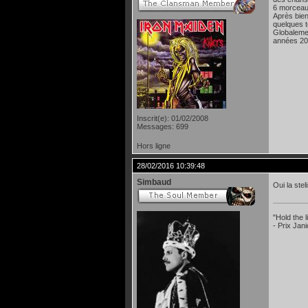
6 morceau
Après bien
quelques 
Globalemen
années 200
Inscrit(e): 01/02/2008
Messages: 699
Hors ligne
28/02/2016 10:39:48
Simbaud
Oui la ste
"Hold the
- Prix Jan