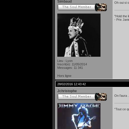
Simbaud
Oh oui si 
"Hold the
- Prix Jan
Lieu : Lyon
Inscrit(e): 11/05/2014
Messages: 11 341
Hors ligne
28/02/2016 12:43:42
Jchristophe
On l'aura 
“Tout ce qu