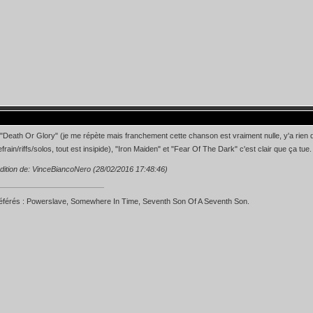
 "Death Or Glory" (je me répète mais franchement cette chanson est vraiment nulle, y'a rien
efrain/riffs/solos, tout est insipide), "Iron Maiden" et "Fear Of The Dark" c'est clair que ça t
dition de: VinceBiancoNero (28/02/2016 17:48:46)
éférés : Powerslave, Somewhere In Time, Seventh Son Of A Seventh Son.