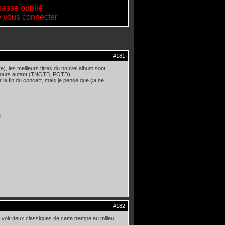
passe oublié'
de vous connecter
#181
e), les meilleurs titres du nouvel album sont
oujours autant (TNOTB, FOTD)...
r la fin du concert, mais je pense que ça ne
6
#182
 voir deux classiques de cette trempe au milieu