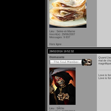
Lieu : Seine-et-Marne
Inscrit(e): 29/06/2007
Messages: 9 837
Hors ligne
28/02/2016 19:52:32
thomasete
Quand j'av
mal de cha
magnifique
Love is fo
Love is for
Lieu : SÃ©te