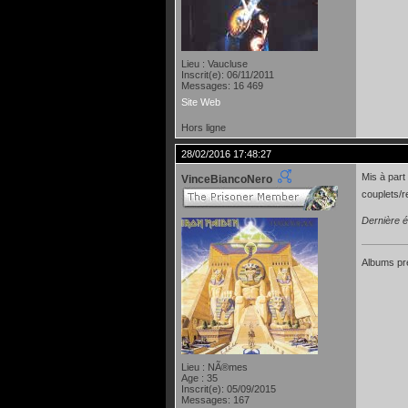
Lieu : Vaucluse
Inscrit(e): 06/11/2011
Messages: 16 469
Site Web
Hors ligne
28/02/2016 17:48:27
Mis à part
VinceBiancoNero
couplets/r
Dernière é
Albums pr
Lieu : NÃ®mes
Age : 35
Inscrit(e): 05/09/2015
Messages: 167