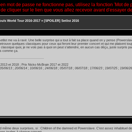
ien mot de passe ne fonctionne pas, utilisez la fonction 'Mot de 
 de cliquer sur le lien que vous allez recevoir avant d'essayer 
ouls World Tour 2016-2017
»
[SPOILER] Setlist 2016
setlist me va à ravir. Une belle surprise qui a tout à fait sa place quand on y pense (Powerslav
retrouve quelques classiques pour ceux qui feront leur premier concert et qui me plaisent t
t classique quoi, je ne vois pas à quoi on peut s'attendre, en aucun cas déçu, juste surpris pa
as comme ça.
 2013 et 2018 ; Prix Nicko McBrain 2017 et 2022
 05/06/13 ; 20/06/14 ; 10/06/16 ; 24/06/18 ; 05/07/18 ; 06/07/18 ; 17/06/23 ; 19/07/25 ; 19/06/2
nd même deux surprises, si : Children of the damned et Powerslave. C'est assez inhabituel de
ons jouées à chaque concert.