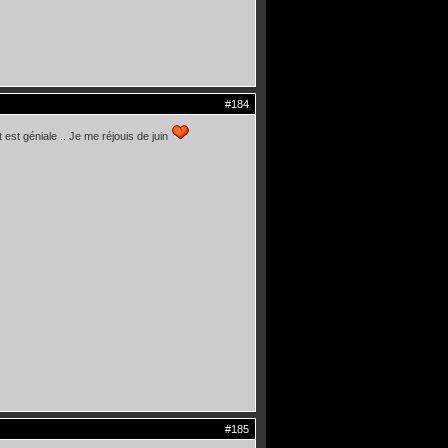
#184
 est géniale .. Je me réjouis de juin
#185