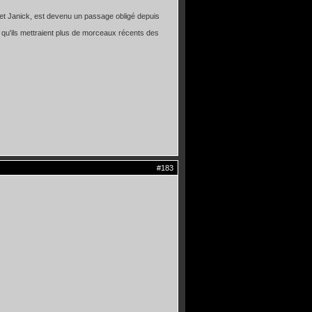
n et Janick, est devenu un passage obligé depuis
u qu'ils mettraient plus de morceaux récents des
#183