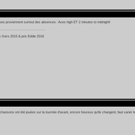
ses proviennent surtout des absences : Aces high ET 2 minutes to midnight!
k Gers 2015 & prix Eddie 2016
hansons ont été jouées sur la tournée d'avant, encore heureux qu'ils changent, faut varier le