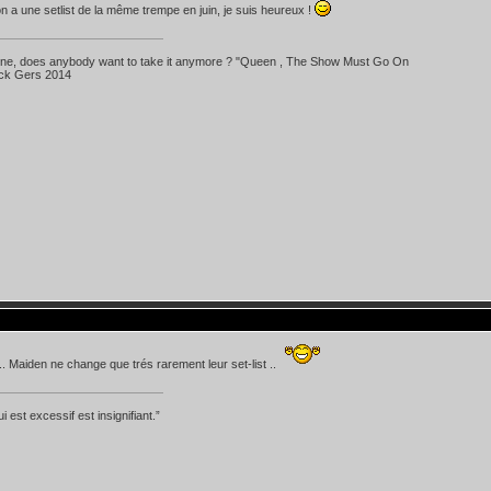
on a une setlist de la même trempe en juin, je suis heureux !
 line, does anybody want to take it anymore ? "Queen , The Show Must Go On
ick Gers 2014
... Maiden ne change que trés rarement leur set-list ..
i est excessif est insignifiant.”