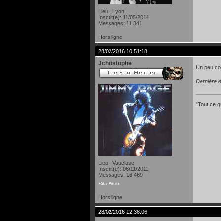
Lieu : Lyon
Inscrit(e): 11/05/2014
Messages: 11 341
Hors ligne
28/02/2016 10:51:18
Jchristophe
Un peu com
Dernière é
“Tout ce qu
Lieu : Vaucluse
Inscrit(e): 06/11/2011
Messages: 16 469
Site Web
Hors ligne
28/02/2016 12:38:06