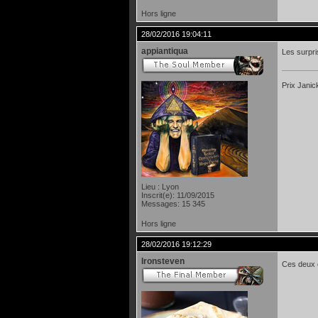
Hors ligne
28/02/2016 19:04:11
appiantiqua
Les surpri
Prix Janic
Lieu : Lyon
Inscrit(e): 11/09/2015
Messages: 15 345
Hors ligne
28/02/2016 19:12:29
Ironsteven
Ces deux c