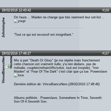
28/02/2016 12:43:42
#186
On l'aura ... Maiden ne change que trés rarement leur set-list ..
Jchristophe
“Tout ce qui est excessif est insignifiant.”
28/02/2016 17:48:27
#187
VinceBiancoNero
Mis à part "Death Or Glory" (je me répète mais franchement
cette chanson est vraiment nulle, y'a rien dedans, pas de
mélodie, couplets/refrain/riffs/solos, tout est insipide), "Iron
Maiden" et "Fear Of The Dark" c'est clair que ça tue. Powerslave
Dernière édition de: VinceBiancoNero (28/02/2016 17:48:46)
Albums préférés : Powerslave, Somewhere In Time, Seventh
Son Of A Seventh Son.