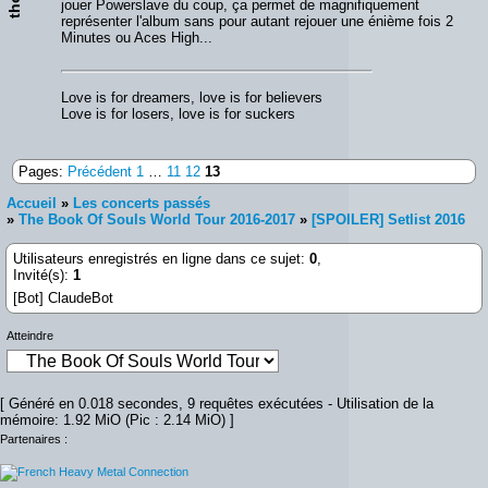
jouer Powerslave du coup, ça permet de magnifiquement
représenter l'album sans pour autant rejouer une énième fois 2
Minutes ou Aces High...
Love is for dreamers, love is for believers
Love is for losers, love is for suckers
Pages:
Précédent
1
…
11
12
13
Accueil
»
Les concerts passés
»
The Book Of Souls World Tour 2016-2017
»
[SPOILER] Setlist 2016
Utilisateurs enregistrés en ligne dans ce sujet:
0
,
Invité(s):
1
[Bot] ClaudeBot
Atteindre
[ Généré en 0.018 secondes, 9 requêtes exécutées - Utilisation de la
mémoire: 1.92 MiO (Pic : 2.14 MiO) ]
Partenaires :