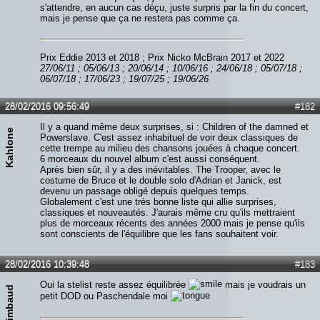
s'attendre, en aucun cas déçu, juste surpris par la fin du concert,
mais je pense que ça ne restera pas comme ça.
Prix Eddie 2013 et 2018 ; Prix Nicko McBrain 2017 et 2022
27/06/11 ; 05/06/13 ; 20/06/14 ; 10/06/16 ; 24/06/18 ; 05/07/18 ;
06/07/18 ; 17/06/23 ; 19/07/25 ; 19/06/26
28/02/2016 09:56:49
#182
Il y a quand même deux surprises, si : Children of the damned et
Kahlone
Powerslave. C'est assez inhabituel de voir deux classiques de
cette trempe au milieu des chansons jouées à chaque concert.
6 morceaux du nouvel album c'est aussi conséquent.
Après bien sûr, il y a des inévitables. The Trooper, avec le
costume de Bruce et le double solo d'Adrian et Janick, est
devenu un passage obligé depuis quelques temps.
Globalement c'est une très bonne liste qui allie surprises,
classiques et nouveautés. J'aurais même cru qu'ils mettraient
plus de morceaux récents des années 2000 mais je pense qu'ils
sont conscients de l'équilibre que les fans souhaitent voir.
28/02/2016 10:39:48
#183
Oui la stelist reste assez équilibrée
mais je voudrais un
Simbaud
petit DOD ou Paschendale moi