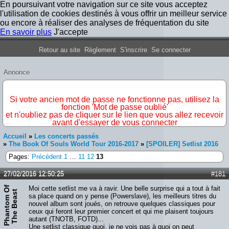
En poursuivant votre navigation sur ce site vous acceptez
l'utilisation de cookies destinés à vous offrir un meilleur service
ou encore à réaliser des analyses de fréquentation du site
En savoir plus
J'accepte
Forum Iron Maiden France
Retour au site
Règlement
S'inscrire
Se connecter
Annonce
IMPORTANT
Si votre ancien mot de passe ne fonctionne pas, utilisez la
fonction 'Mot de passe oublié'
et n'oubliez pas de cliquer sur le lien que vous allez recevoir
avant d'essayer de vous connecter
Accueil
»
Les concerts passés
»
The Book Of Souls World Tour 2016-2017
»
[SPOILER] Setlist 2016
Pages:
Précédent
1
…
11
12
13
27/02/2016 12:50:25
#181
P
h
a
n
t
o
m
O
f
T
h
e
B
e
a
s
Moi cette setlist me va à ravir. Une belle surprise qui a tout à fait
t
sa place quand on y pense (Powerslave), les meilleurs titres du
nouvel album sont joués, on retrouve quelques classiques pour
ceux qui feront leur premier concert et qui me plaisent toujours
autant (TNOTB, FOTD)...
Une setlist classique quoi, je ne vois pas à quoi on peut