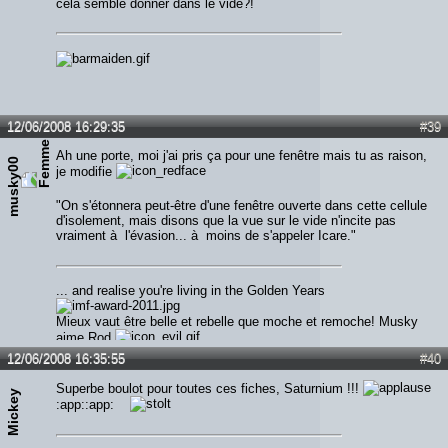
cela semble donner dans le vide?!
12/06/2008 16:29:35
#39
Ah une porte, moi j'ai pris ça pour une fenêtre mais tu as raison,
musky00
je modifie
"On s'étonnera peut-être d'une fenêtre ouverte dans cette cellule
d'isolement, mais disons que la vue sur le vide n'incite pas
vraiment à l'évasion... à moins de s'appeler Icare."
... and realise you're living in the Golden Years
Mieux vaut être belle et rebelle que moche et remoche! Musky
aime Rod
12/06/2008 16:35:55
#40
Superbe boulot pour toutes ces fiches, Saturnium !!!
Mickey
:app::app: