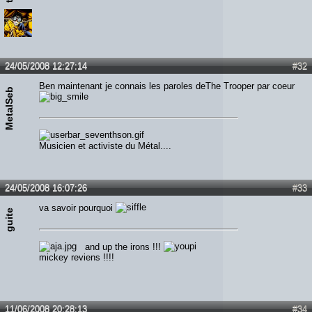
24/05/2008 12:27:14
#32
Ben maintenant je connais les paroles deThe Trooper par coeur
MetalSeb
Musicien et activiste du Métal....
24/05/2008 16:07:26
#33
va savoir pourquoi
guite
and up the irons !!!
mickey reviens !!!!
11/06/2008 20:28:13
#34