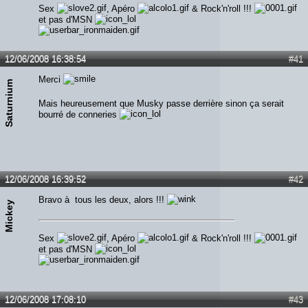
Sex
, Apéro
& Rock'n'roll !!!
et pas d'MSN
12/06/2008 16:38:54
#41
Merci
Saturnium
Mais heureusement que Musky passe derrière sinon ça serait
bourré de conneries
12/06/2008 16:39:52
#42
Bravo à tous les deux, alors !!!
Mickey
Sex
, Apéro
& Rock'n'roll !!!
et pas d'MSN
12/06/2008 17:08:10
#43