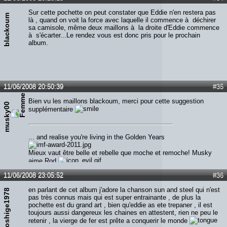
Sur cette pochette on peut constater que Eddie n'en restera pas
blackoum
là , quand on voit la force avec laquelle il commence à déchirer
sa camisole, même deux maillons à la droite d'Eddie commence
à s'écarter...Le rendez vous est donc pris pour le prochain
album.
11/06/2008 20:50:39
#35
Bien vu les maillons blackoum, merci pour cette suggestion
musky00
supplémentaire
... and realise you're living in the Golden Years
Mieux vaut être belle et rebelle que moche et remoche! Musky
aime Rod
11/06/2008 23:05:52
#36
en parlant de cet album j'adore la chanson sun and steel qui n'est
hiroshige1978
pas très connus mais qui est super entrainante , de plus la
pochette est du grand art , bien qu'eddie as ete trepaner , il est
toujours aussi dangereux les chaines en attestent, rien ne peu le
retenir , la vierge de fer est prête a conquerir le monde