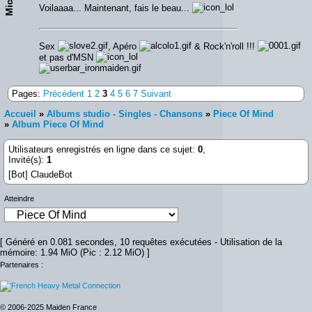
Voilaaaa... Maintenant, fais le beau...
Sex
, Apéro
& Rock'n'roll !!!
et pas d'MSN
Pages:
Précédent
1
2
3
4
5
6
7
Suivant
Accueil
»
Albums studio - Singles - Chansons
»
Piece Of Mind
»
Album Piece Of Mind
Utilisateurs enregistrés en ligne dans ce sujet:
0
,
Invité(s):
1
[Bot] ClaudeBot
Atteindre
[ Généré en 0.081 secondes, 10 requêtes exécutées - Utilisation de la
mémoire: 1.94 MiO (Pic : 2.12 MiO) ]
Partenaires :
© 2006-2025 Maiden France