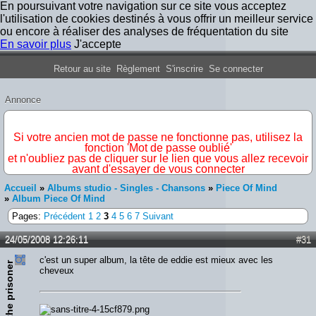
En poursuivant votre navigation sur ce site vous acceptez
l'utilisation de cookies destinés à vous offrir un meilleur service
ou encore à réaliser des analyses de fréquentation du site
En savoir plus
J'accepte
Forum Iron Maiden France
Retour au site
Règlement
S'inscrire
Se connecter
Annonce
IMPORTANT
Si votre ancien mot de passe ne fonctionne pas, utilisez la
fonction 'Mot de passe oublié'
et n'oubliez pas de cliquer sur le lien que vous allez recevoir
avant d'essayer de vous connecter
Accueil
»
Albums studio - Singles - Chansons
»
Piece Of Mind
»
Album Piece Of Mind
Pages:
Précédent
1
2
3
4
5
6
7
Suivant
24/05/2008 12:26:11
#31
c'est un super album, la tête de eddie est mieux avec les
the prisoner
cheveux