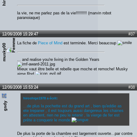
la vie, ne me parlez pas de la vie!!!!!!!!! (marvin robot
paranoiaque)
12/06/2008 15:29:47
#37
La fiche de
Piece of Mind
est terminée. Merci beaucoup
musky00
... and realise you're living in the Golden Years
Mieux vaut être belle et rebelle que moche et remoche! Musky
aime Rod
12/06/2008 15:53:24
#38
hiroshige1978 a écrit:
gsdy
...de plus la pochette est du grand art , bien qu'eddie as
ete trepaner , il est toujours aussi dangereux les chaines
en attestent, rien ne peu le retenir , la vierge de fer est
prête a conquerir le monde
De plus la porte de la chambre est largement ouverte...par contre