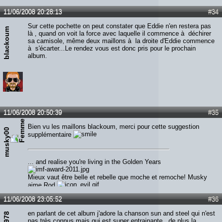
11/06/2008 20:28:13
#34
Sur cette pochette on peut constater que Eddie n'en restera pas
blackoum
là , quand on voit la force avec laquelle il commence à déchirer
sa camisole, même deux maillons à la droite d'Eddie commence
à s'écarter...Le rendez vous est donc pris pour le prochain
album.
11/06/2008 20:50:39
#35
Bien vu les maillons blackoum, merci pour cette suggestion
musky00
supplémentaire
... and realise you're living in the Golden Years
Mieux vaut être belle et rebelle que moche et remoche! Musky
aime Rod
11/06/2008 23:05:52
#36
en parlant de cet album j'adore la chanson sun and steel qui n'est
pas très connus mais qui est super entrainante , de plus la