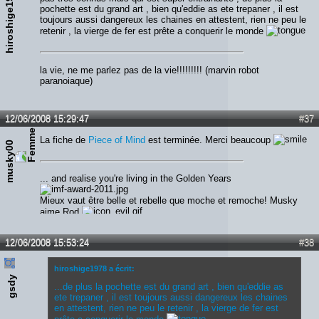
hiroshige1978
pochette est du grand art , bien qu'eddie as ete trepaner , il est
toujours aussi dangereux les chaines en attestent, rien ne peu le
retenir , la vierge de fer est prête a conquerir le monde
la vie, ne me parlez pas de la vie!!!!!!!!! (marvin robot
paranoiaque)
12/06/2008 15:29:47
#37
La fiche de
Piece of Mind
est terminée. Merci beaucoup
musky00
... and realise you're living in the Golden Years
Mieux vaut être belle et rebelle que moche et remoche! Musky
aime Rod
12/06/2008 15:53:24
#38
hiroshige1978 a écrit:
gsdy
...de plus la pochette est du grand art , bien qu'eddie as
ete trepaner , il est toujours aussi dangereux les chaines
en attestent, rien ne peu le retenir , la vierge de fer est