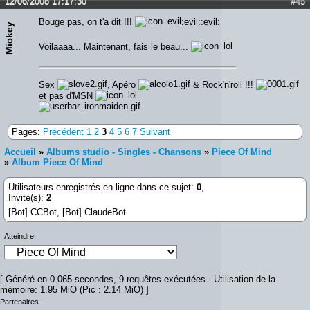
12/06/2008 17:17:30
#45
Bouge pas, on t'a dit !!!
:evil::evil:
Mickey
Voilaaaa... Maintenant, fais le beau...
Sex
, Apéro
& Rock'n'roll !!!
et pas d'MSN
Pages:
Précédent
1
2
3
4
5
6
7
Suivant
Accueil
»
Albums studio - Singles - Chansons
»
Piece Of Mind
»
Album Piece Of Mind
Utilisateurs enregistrés en ligne dans ce sujet:
0
,
Invité(s):
2
[Bot] CCBot,
[Bot] ClaudeBot
Atteindre
[ Généré en 0.065 secondes, 9 requêtes exécutées - Utilisation de la
mémoire: 1.95 MiO (Pic : 2.14 MiO) ]
Partenaires :