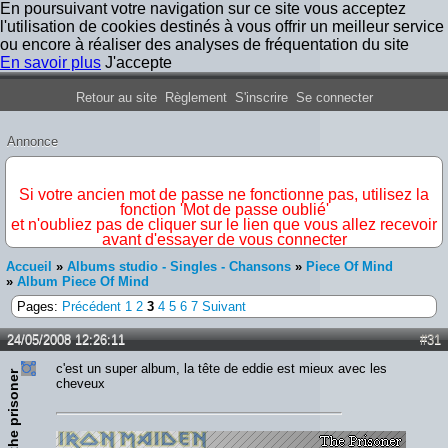
En poursuivant votre navigation sur ce site vous acceptez
l'utilisation de cookies destinés à vous offrir un meilleur service
ou encore à réaliser des analyses de fréquentation du site
En savoir plus
J'accepte
Forum Iron Maiden France
Retour au site
Règlement
S'inscrire
Se connecter
Annonce
IMPORTANT
Si votre ancien mot de passe ne fonctionne pas, utilisez la
fonction 'Mot de passe oublié'
et n'oubliez pas de cliquer sur le lien que vous allez recevoir
avant d'essayer de vous connecter
Accueil
»
Albums studio - Singles - Chansons
»
Piece Of Mind
»
Album Piece Of Mind
Pages:
Précédent
1
2
3
4
5
6
7
Suivant
24/05/2008 12:26:11
#31
c'est un super album, la tête de eddie est mieux avec les
the prisoner
cheveux