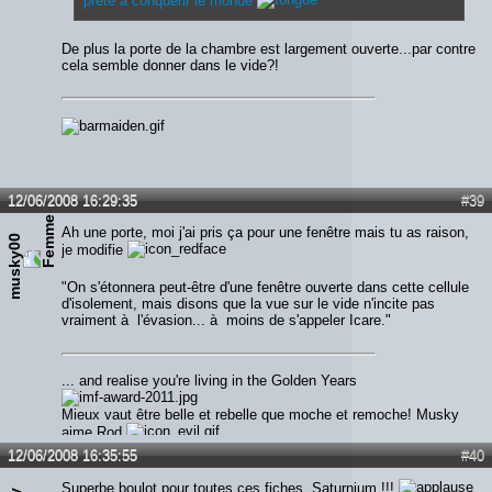
prête a conquerir le monde
De plus la porte de la chambre est largement ouverte...par contre
cela semble donner dans le vide?!
12/06/2008 16:29:35
#39
Ah une porte, moi j'ai pris ça pour une fenêtre mais tu as raison,
musky00
je modifie
"On s'étonnera peut-être d'une fenêtre ouverte dans cette cellule
d'isolement, mais disons que la vue sur le vide n'incite pas
vraiment à l'évasion... à moins de s'appeler Icare."
... and realise you're living in the Golden Years
Mieux vaut être belle et rebelle que moche et remoche! Musky
aime Rod
12/06/2008 16:35:55
#40
Superbe boulot pour toutes ces fiches, Saturnium !!!