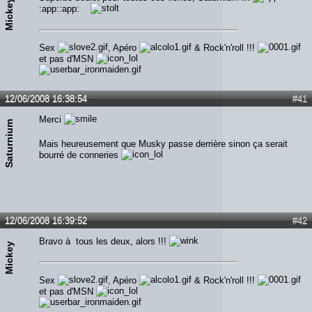
Mickey
:app::app:
Sex
, Apéro
& Rock'n'roll !!!
et pas d'MSN
12/06/2008 16:38:54
#41
Merci
Saturnium
Mais heureusement que Musky passe derrière sinon ça serait
bourré de conneries
12/06/2008 16:39:52
#42
Bravo à tous les deux, alors !!!
Mickey
Sex
, Apéro
& Rock'n'roll !!!
et pas d'MSN