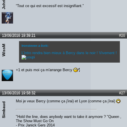
“Tout ce qui est excessif est insignifiant.”
13/06/2016 19:39:21
#26
WissM
Ironsteven a écrit:
L'intro rendra bien mieux à Bercy dans le noir ! Vivement !
+1 et puis moi ça m'arrange Bercy
13/06/2016 19:58:32
#27
Moi je veux Bercy (comme ça j'irai) et Lyon (comme ça j'irai)
Simbaud
"Hold the line, does anybody want to take it anymore ? "Queen ,
The Show Must Go On
- Prix Janick Gers 2014