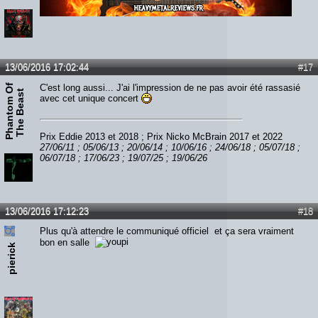
Lien :
http://heavymetalreviews.fr/
13/06/2016 17:02:44
#17
P
h
a
n
t
o
m
O
f
T
h
e
B
e
a
s
C'est long aussi... J'ai l'impression de ne pas avoir été rassasié
t
avec cet unique concert
Prix Eddie 2013 et 2018 ; Prix Nicko McBrain 2017 et 2022
27/06/11 ; 05/06/13 ; 20/06/14 ; 10/06/16 ; 24/06/18 ; 05/07/18 ;
06/07/18 ; 17/06/23 ; 19/07/25 ; 19/06/26
13/06/2016 17:12:23
#18
Plus qu'à attendre le communiqué officiel et ça sera vraiment
bon en salle
pierick