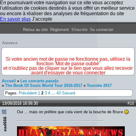
En poursuivant votre navigation sur ce site vous acceptez
l'utilisation de cookies destinés à vous offrir un meilleur service
ou encore à réaliser des analyses de fréquentation du site
En savoir plus
J'accepte
Forum Iron Maiden France
Retour au site
Règlement
S'inscrire
Se connecter
Annonce
IMPORTANT
Si votre ancien mot de passe ne fonctionne pas, utilisez la
fonction 'Mot de passe oublié'
et n'oubliez pas de cliquer sur le lien que vous allez recevoir
avant d'essayer de vous connecter
Accueil
»
Les concerts passés
»
The Book Of Souls World Tour 2016-2017
»
Tournée 2017
Pages:
Précédent
1
2
3
4
…
43
Suivant
13/06/2016 16:56:30
#16
Oui ... mais on préfère que cela vient de la bouche de Bruce
ead666