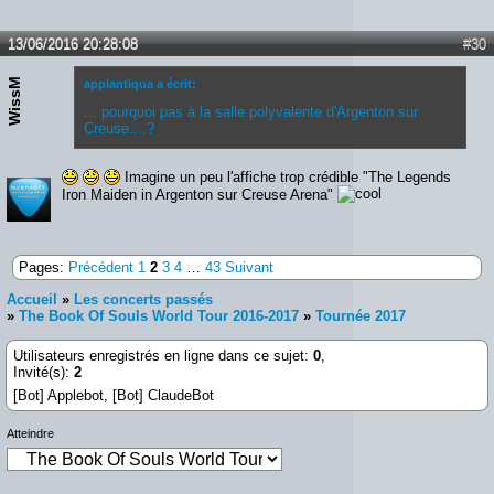
13/06/2016 20:28:08
#30
WissM
appiantiqua a écrit:
... pourquoi pas à la salle polyvalente d'Argenton sur
Creuse....?
Imagine un peu l'affiche trop crédible "The Legends
Iron Maiden in Argenton sur Creuse Arena"
Pages:
Précédent
1
2
3
4
…
43
Suivant
Accueil
»
Les concerts passés
»
The Book Of Souls World Tour 2016-2017
»
Tournée 2017
Utilisateurs enregistrés en ligne dans ce sujet:
0
,
Invité(s):
2
[Bot] Applebot,
[Bot] ClaudeBot
Atteindre