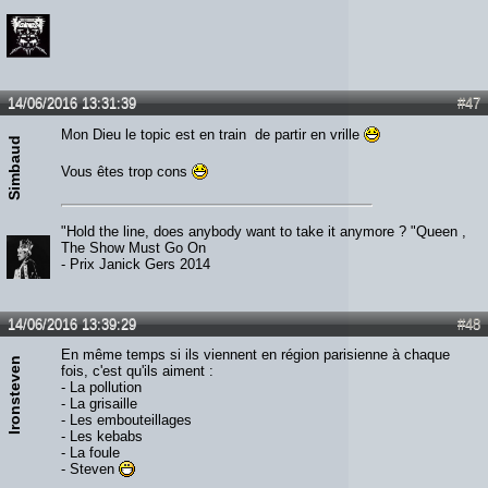
14/06/2016 13:31:39
#47
Mon Dieu le topic est en train de partir en vrille
Simbaud
Vous êtes trop cons
"Hold the line, does anybody want to take it anymore ? "Queen ,
The Show Must Go On
- Prix Janick Gers 2014
14/06/2016 13:39:29
#48
En même temps si ils viennent en région parisienne à chaque
Ironsteven
fois, c'est qu'ils aiment :
- La pollution
- La grisaille
- Les embouteillages
- Les kebabs
- La foule
- Steven