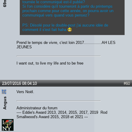
tournée le communiqué est-il publié?
Si l'on considère qu'il tourneront à partir du printemps
prochain comme pour cette année, on pourra avoir un
communiqué vers quand vous pensez?
PS: Désolé pour le double-post j'ai aucune idée de
comment il s'est fait haha
Prend le temps de vivre, c'est loin 2017...............AH LES
JEUNES
I want out, to live my life and to be free
23/07/2016 08:04:10
#60
Vers Noël.
Angus
Administrateur du forum
---- Eddie's Award 2013, 2014, 2015, 2017, 2019 Rod
Smallwood's Award 2015, 2018 et 2021 ---