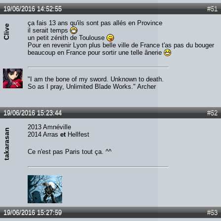
19/06/2016 14:52:55
#51
ça fais 13 ans qu'ils sont pas allés en Province
Clive
il serait temps
un petit zénith de Toulouse
Pour en revenir Lyon plus belle ville de France t'as pas du bouger
beaucoup en France pour sortir une telle ânerie
"I am the bone of my sword. Unknown to death.
So as I pray, Unlimited Blade Works." Archer
19/06/2016 15:23:44
#52
2013 Amnéville
takarasan
2014 Arras
et
Hellfest
Ce n'est pas Paris tout ça. ^^
19/06/2016 15:27:59
#53