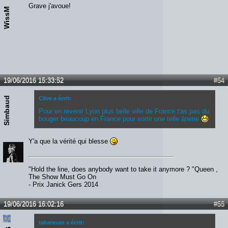
Grave j'avoue!
WissM
19/06/2016 15:33:52
#54
Simbaud
Clive a écrit:
Pour en revenir Lyon plus belle ville de France t'as pas du
bouger beaucoup en France pour sortir une telle ânerie
Y'a que la vérité qui blesse
"Hold the line, does anybody want to take it anymore ? "Queen ,
The Show Must Go On
- Prix Janick Gers 2014
19/06/2016 16:02:16
#55
takarasan a écrit: