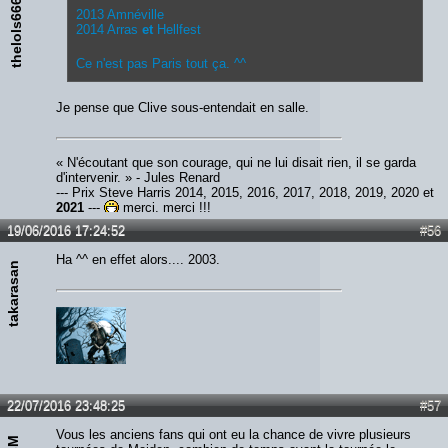
thelols666
2013 Amnéville
2014 Arras
et
Hellfest
Ce n'est pas Paris tout ça. ^^
Je pense que Clive sous-entendait en salle.
« N'écoutant que son courage, qui ne lui disait rien, il se garda
d'intervenir. » - Jules Renard
--- Prix Steve Harris 2014, 2015, 2016, 2017, 2018, 2019, 2020 et
2021
---
merci, merci !!!
19/06/2016 17:24:52
#56
Ha ^^ en effet alors.... 2003.
takarasan
22/07/2016 23:48:25
#57
Vous les anciens fans qui ont eu la chance de vivre plusieurs