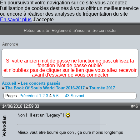
En poursuivant votre navigation sur ce site vous acceptez
l'utilisation de cookies destinés à vous offrir un meilleur service
ou encore à réaliser des analyses de fréquentation du site
En savoir plus
J'accepte
Forum Iron Maiden France
Retour au site
Règlement
S'inscrire
Se connecter
Annonce
IMPORTANT
Si votre ancien mot de passe ne fonctionne pas, utilisez la
fonction 'Mot de passe oublié'
et n'oubliez pas de cliquer sur le lien que vous allez recevoir
avant d'essayer de vous connecter
Accueil
»
Les concerts passés
»
The Book Of Souls World Tour 2016-2017
»
Tournée 2017
Pages:
Précédent
1
2
3
4
5
6
…
43
Suivant
14/06/2016 12:59:33
#46
Non ! Il est un "Legacy" !
Voivodian
Mieux vaut etre bourré que con , ça dure moins longtemps !