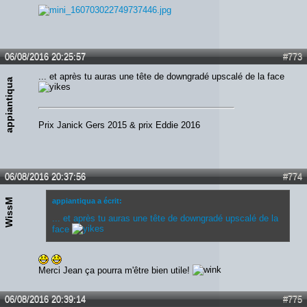
06/08/2016 20:25:57
#773
... et après tu auras une tête de downgradé upscalé de la face
appiantiqua
Prix Janick Gers 2015 & prix Eddie 2016
06/08/2016 20:37:56
#774
WissM
appiantiqua a écrit:
... et après tu auras une tête de downgradé upscalé de la
face
Merci Jean ça pourra m'être bien utile!
06/08/2016 20:39:14
#775