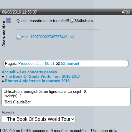
09/08/2016 11:56:07
#780
Quelle réussite cette tournée!!!
Jean-maiden
Pages:
Précédent
1
…
50
51
52
53
Suivant
Accueil
»
Les concerts passés
»
The Book Of Souls World Tour 2016-2017
»
Photos & vidéos de la tournée 2016
Utilisateurs enregistrés en ligne dans ce sujet:
0
,
Invité(s):
1
[Bot] ClaudeBot
Atteindre
[ Généré en 0.016 secondes, 9 requêtes exécutées - Utilisation de la