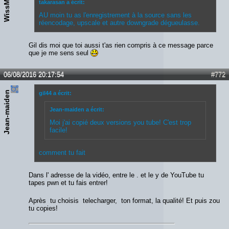
WissM
takarasan a écrit:
AU moin tu as l'enregistrement à la source sans les
réencodage, upscale et autre downgrade dégueulasse.
Gil dis moi que toi aussi t'as rien compris à ce message parce
que je me sens seul
06/08/2016 20:17:54
#772
Jean-maiden
gil44 a écrit:
Jean-maiden a écrit:
Moi j'ai copié deux versions you tube! C'est trop
facile!
comment tu fait
Dans l' adresse de la vidéo, entre le . et le y de YouTube tu
tapes pwn et tu fais entrer!
Après tu choisis telecharger, ton format, la qualité! Et puis zou
tu copies!