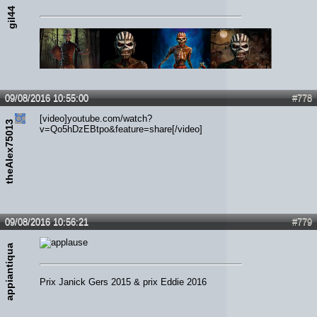
gil44
09/08/2016 10:55:00
#778
[video]youtube.com/watch?
theAlex75013
v=Qo5hDzEBtpo&feature=share[/video]
09/08/2016 10:56:21
#779
appiantiqua
Prix Janick Gers 2015 & prix Eddie 2016