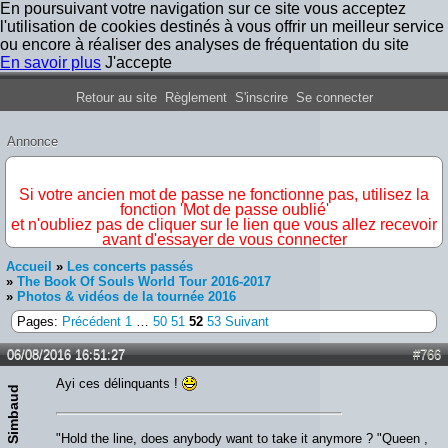
En poursuivant votre navigation sur ce site vous acceptez
l'utilisation de cookies destinés à vous offrir un meilleur service
ou encore à réaliser des analyses de fréquentation du site
En savoir plus
J'accepte
Forum Iron Maiden France
Retour au site
Règlement
S'inscrire
Se connecter
Annonce
IMPORTANT
Si votre ancien mot de passe ne fonctionne pas, utilisez la
fonction 'Mot de passe oublié'
et n'oubliez pas de cliquer sur le lien que vous allez recevoir
avant d'essayer de vous connecter
Accueil
»
Les concerts passés
»
The Book Of Souls World Tour 2016-2017
»
Photos & vidéos de la tournée 2016
Pages:
Précédent
1
…
50
51
52
53
Suivant
06/08/2016 16:51:27
#766
Ayi ces délinquants !
Simbaud
"Hold the line, does anybody want to take it anymore ? "Queen ,