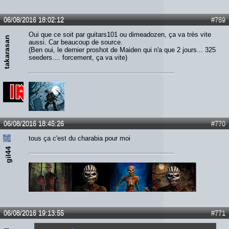
06/08/2016 18:02:12
#769
Oui que ce soit par guitars101 ou dimeadozen, ça va très vite
takarasan
aussi. Car beaucoup de source.
(Ben oui, le dernier proshot de Maiden qui n'a que 2 jours... 325
seeders.... forcement, ça va vite)
06/08/2016 18:45:26
#770
tous ça c'est du charabia pour moi
gil44
06/08/2016 19:13:55
#771