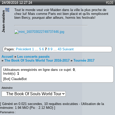
24/08/2016 12:27:24
#105
Tout le monde veut voir Maiden dans la ville la plus proche de
Jean-maiden
chez lui! Mais comme Paris est bien placé et qu'ils remplissent
bien Bercy, pourquoi aller ailleurs, hormis les festivals!
Pages:
Précédent
1
…
5
6
7
8
9
…
43
Suivant
Accueil
»
Les concerts passés
»
The Book Of Souls World Tour 2016-2017
»
Tournée 2017
Utilisateurs enregistrés en ligne dans ce sujet:
0
,
Invité(s):
1
[Bot] ClaudeBot
Atteindre
[ Généré en 0.021 secondes, 10 requêtes exécutées - Utilisation de la
mémoire: 1.94 MiO (Pic : 2.12 MiO) ]
Partenaires :