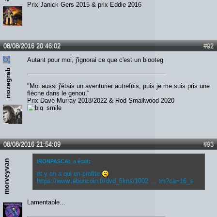
Prix Janick Gers 2015 & prix Eddie 2016
08/08/2016 20:46:02
#92
Autant pour moi, j'ignorai ce que c'est un blooteg
nozegrab
"Moi aussi j'étais un aventurier autrefois, puis je me suis pris une
flèche dans le genou."
Prix Dave Murray 2018/2022 & Rod Smallwood 2020
08/08/2016 21:54:09
#93
morveyvan
IRONPASCAL a écrit:
et y en a qui en profite
https://www.leboncoin.fr/dvd_films/1002 … tm?ca=16_s
Lamentable...