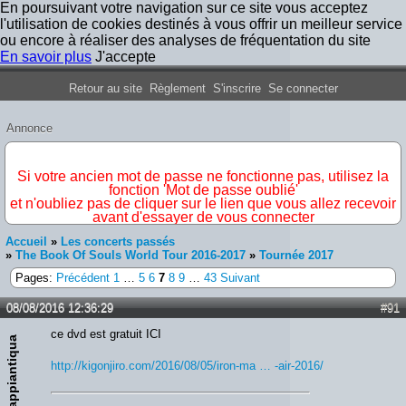
En poursuivant votre navigation sur ce site vous acceptez
l'utilisation de cookies destinés à vous offrir un meilleur service
ou encore à réaliser des analyses de fréquentation du site
En savoir plus
J'accepte
Forum Iron Maiden France
Retour au site
Règlement
S'inscrire
Se connecter
Annonce
IMPORTANT
Si votre ancien mot de passe ne fonctionne pas, utilisez la
fonction 'Mot de passe oublié'
et n'oubliez pas de cliquer sur le lien que vous allez recevoir
avant d'essayer de vous connecter
Accueil
»
Les concerts passés
»
The Book Of Souls World Tour 2016-2017
»
Tournée 2017
Pages:
Précédent
1
…
5
6
7
8
9
…
43
Suivant
08/08/2016 12:36:29
#91
ce dvd est gratuit ICI
appiantiqua
http://kigonjiro.com/2016/08/05/iron-ma … -air-2016/