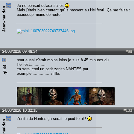
Je ne pensait qu'aux salles
Jean-maiden
Mais j'étais bien content qu'ils passent au Hellfest! Ça me faisait
beaucoup moins de route!
24/08/2016 09:46:34
#99
pour aussi c'était moins loins je suis à 45 minutes du
Hellfest..............
gil44
ça serai cool un petit zenith NANTES par
exemple...............:siffle:
24/08/2016 10:02:15
#100
Zénith de Nantes ça serait le pied total !
Jean-maiden