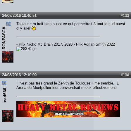
24/08/2016 10:40:51
#103
Toulouse m irait bien aussi ce qui permettrait à tout le sud ouest
IRONPASCAL
d' y aller
- Prix Nicko Mc Brain 2017, 2020 - Prix Adrian Smith 2022
24/08/2016 12:10:09
#104
Il n'est pas très grand le Zénith de Toulouse il me semble. L'
Arena de Montpellier leur conviendrait mieux effectivement.
ead666
Lien :
http://heavymetalreviews.fr/