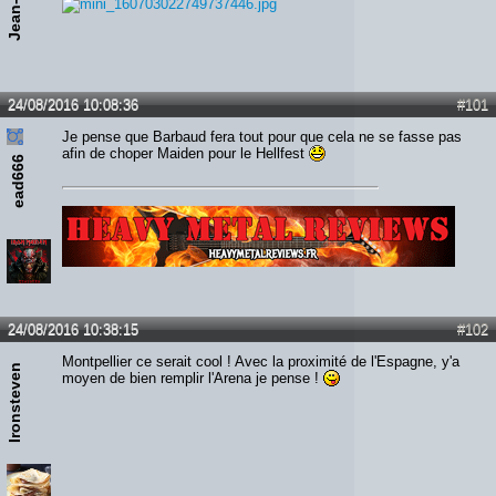
24/08/2016 10:08:36
#101
Je pense que Barbaud fera tout pour que cela ne se fasse pas
afin de choper Maiden pour le Hellfest
ead666
Lien :
http://heavymetalreviews.fr/
24/08/2016 10:38:15
#102
Montpellier ce serait cool ! Avec la proximité de l'Espagne, y'a
Ironsteven
moyen de bien remplir l'Arena je pense !