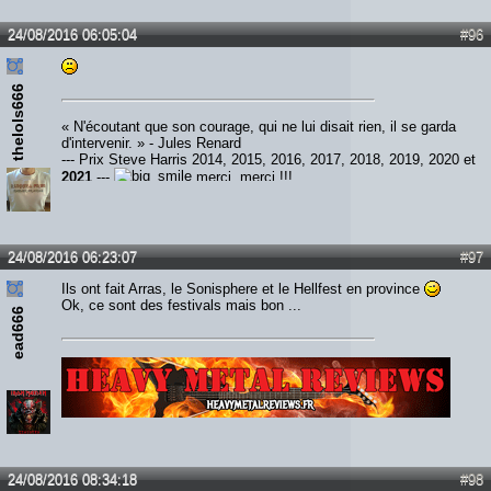
24/08/2016 06:05:04
#96
thelols666
« N'écoutant que son courage, qui ne lui disait rien, il se garda
d'intervenir. » - Jules Renard
--- Prix Steve Harris 2014, 2015, 2016, 2017, 2018, 2019, 2020 et
2021
---
merci, merci !!!
24/08/2016 06:23:07
#97
Ils ont fait Arras, le Sonisphere et le Hellfest en province
Ok, ce sont des festivals mais bon ...
ead666
Lien :
http://heavymetalreviews.fr/
24/08/2016 08:34:18
#98