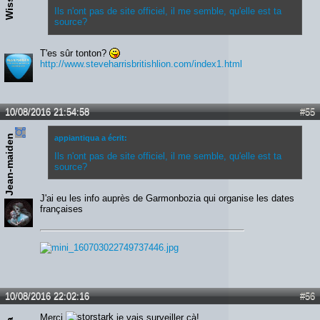
WissM
Ils n'ont pas de site officiel, il me semble, qu'elle est ta
source?
T'es sûr tonton?
http://www.steveharrisbritishlion.com/index1.html
10/08/2016 21:54:58
#55
Jean-maiden
appiantiqua a écrit:
Ils n'ont pas de site officiel, il me semble, qu'elle est ta
source?
J'ai eu les info auprès de Garmonbozia qui organise les dates
françaises
10/08/2016 22:02:16
#56
Merci
je vais surveiller çà!