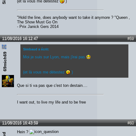
(et là vous me détestez
)
"Hold the line, does anybody want to take it anymore ? "Queen ,
The Show Must Go On
- Prix Janick Gers 2014
11/08/2016 16:12:47
#59
Simbaud a écrit:
69mich69
Moi je suis sur Lyon, mais j'irai pas
(et là vous me détestez
)
Que si ti va pas que c'est ton destain....
I want out, to live my life and to be free
11/08/2016 16:43:59
#60
Hein ?