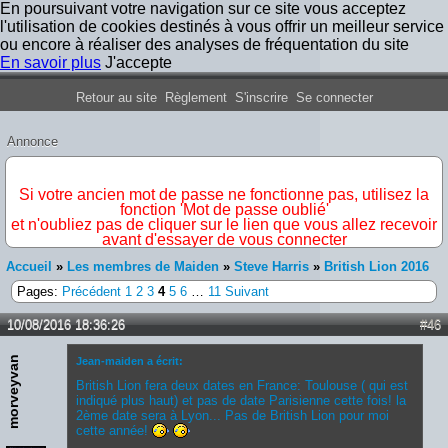
En poursuivant votre navigation sur ce site vous acceptez
l'utilisation de cookies destinés à vous offrir un meilleur service
ou encore à réaliser des analyses de fréquentation du site
En savoir plus
J'accepte
Forum Iron Maiden France
Retour au site
Règlement
S'inscrire
Se connecter
Annonce
IMPORTANT
Si votre ancien mot de passe ne fonctionne pas, utilisez la
fonction 'Mot de passe oublié'
et n'oubliez pas de cliquer sur le lien que vous allez recevoir
avant d'essayer de vous connecter
Accueil
»
Les membres de Maiden
»
Steve Harris
»
British Lion 2016
Pages:
Précédent
1
2
3
4
5
6
…
11
Suivant
10/08/2016 18:36:26
#46
morveyvan
Jean-maiden a écrit:
British Lion fera deux dates en France: Toulouse ( qui est
indiqué plus haut) et pas de date Parisienne cette fois! la
2ème date sera à Lyon... Pas de British Lion pour moi
cette année!