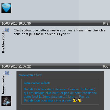
10/08/2016 19:38:36
#49
C'est surtout que cette année je suis plus à Paris mais Grenoble
theAlex75013
donc c'est plus facile d'aller sur Lyon ^^
10/08/2016 21:07:22
#50
Jean-maiden
morveyvan a écrit:
Jean-maiden a écrit:
British Lion fera deux dates en France: Toulouse (
qui est indiqué plus haut) et pas de date Parisienne
cette fois! la 2ème date sera à Lyon... Pas de
British Lion pour moi cette année!