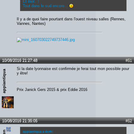
Et mer.. !
Tout dans le sud encore...
Il y a de quoi faire pourtant dans l'ouest niveau salles (Rennes,
Vannes, Nantes)
10/08/2016 21:27:48
#51
Si la date lyonnaise est confirmée je ferai tout mon possible pour
appiantiqua
y être!
Prix Janick Gers 2015 & prix Eddie 2016
10/08/2016 21:35:05
#52
appiantiqua a écrit: