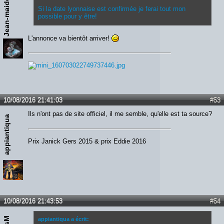
Jean-maiden
Si la date lyonnaise est confirmée je ferai tout mon
possible pour y être!
L'annonce va bientôt arriver!
10/08/2016 21:41:03
#53
Ils n'ont pas de site officiel, il me semble, qu'elle est ta source?
appiantiqua
Prix Janick Gers 2015 & prix Eddie 2016
10/08/2016 21:43:53
#54
appiantiqua a écrit: