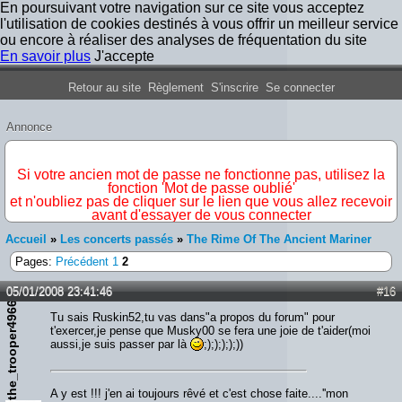
En poursuivant votre navigation sur ce site vous acceptez
l'utilisation de cookies destinés à vous offrir un meilleur service
ou encore à réaliser des analyses de fréquentation du site
En savoir plus
J'accepte
Forum Iron Maiden France
Retour au site
Règlement
S'inscrire
Se connecter
Annonce
IMPORTANT
Si votre ancien mot de passe ne fonctionne pas, utilisez la
fonction 'Mot de passe oublié'
et n'oubliez pas de cliquer sur le lien que vous allez recevoir
avant d'essayer de vous connecter
Accueil
»
Les concerts passés
»
The Rime Of The Ancient Mariner
Pages:
Précédent
1
2
05/01/2008 23:41:46
#16
the_trooper49666
Tu sais Ruskin52,tu vas dans"a propos du forum" pour
t'exercer,je pense que Musky00 se fera une joie de t'aider(moi
aussi,je suis passer par là
;););););))
A y est !!! j'en ai toujours rêvé et c'est chose faite....''mon