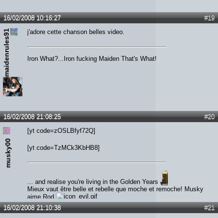
16/02/2008 10:16:27
#19
maidenrules91
j'adore cette chanson belles video.
Iron What?...Iron fucking Maiden That's What!
16/02/2008 21:08:25
#20
[yt code=zOSLBfyf72Q]
musky00
[yt code=TzMCk3KbHB8]
... and realise you're living in the Golden Years
Mieux vaut être belle et rebelle que moche et remoche! Musky
aime Rod
16/02/2008 21:10:38
#21