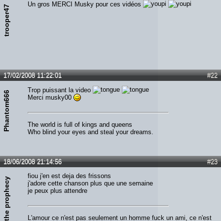
Un gros MERCI Musky pour ces vidéos
trooper47
17/02/2008 11:22:01
#22
Trop puissant la video
Phantom666
Merci musky00
The world is full of kings and queens
Who blind your eyes and steal your dreams.
18/06/2008 21:14:56
#23
fiou j'en est deja des frissons
the prophecy
j'adore cette chanson plus que une semaine
je peux plus attendre
L'amour ce n'est pas seulement un homme fuck un ami, ce n'est