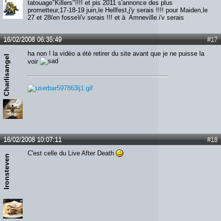
tatouage"Killers"!!!! et pis 2011 s'annonce des plus
prometteur,17-18-19 juin,le Hellfest,j'y serais !!!! pour Maiden,le
27 et 28(en fosse)j'y serais !!! et à Amneville,j'y serais
également !!!!! alors qui m'aime me suive...Screammmmm
Forrrrr Meeeee!!!!!!
16/02/2008 06:35:49
#17
ha non ! la vidéo a été retirer du site avant que je ne puisse la
Charlisangel
voir
16/02/2008 10:07:11
#18
C'est celle du Live After Death
Ironsteven