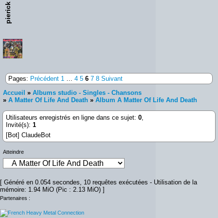
pierick
Pages:
Précédent
1
…
4
5
6
7
8
Suivant
Accueil
»
Albums studio - Singles - Chansons
»
A Matter Of Life And Death
»
Album A Matter Of Life And Death
Utilisateurs enregistrés en ligne dans ce sujet:
0
,
Invité(s):
1
[Bot] ClaudeBot
Atteindre
[ Généré en 0.054 secondes, 10 requêtes exécutées - Utilisation de la
mémoire: 1.94 MiO (Pic : 2.13 MiO) ]
Partenaires :