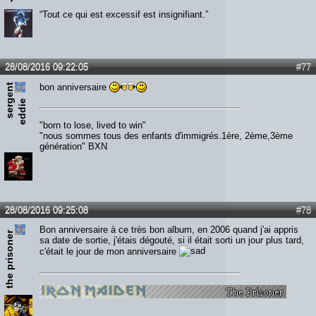
“Tout ce qui est excessif est insignifiant.”
28/08/2016 09:22:05
#77
s
e
r
e
n
t
e
d
d
i
bon anniversaire
g
e
"born to lose, lived to win"
"nous sommes tous des enfants d'immigrés.1ère, 2ème,3ème
génération" BXN
28/08/2016 09:25:08
#78
Bon anniversaire à ce très bon album, en 2006 quand j'ai appris
the prisoner
sa date de sortie, j'étais dégouté, si il était sorti un jour plus tard,
c'était le jour de mon anniversaire