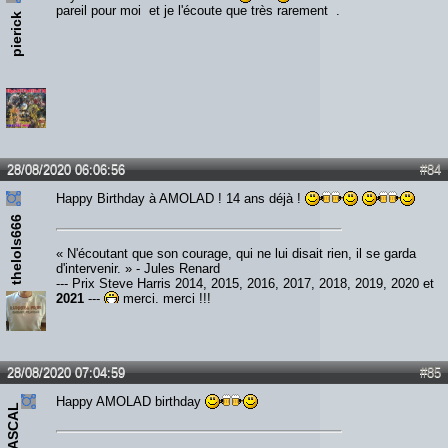
pareil pour moi et je l'écoute que très rarement .
pierick
28/08/2020 06:06:56
#84
Happy Birthday à AMOLAD ! 14 ans déjà !
thelols666
« N'écoutant que son courage, qui ne lui disait rien, il se garda
d'intervenir. » - Jules Renard
--- Prix Steve Harris 2014, 2015, 2016, 2017, 2018, 2019, 2020 et
2021
---
merci, merci !!!
28/08/2020 07:04:59
#85
Happy AMOLAD birthday
IRONPASCAL