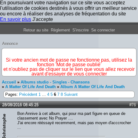
En poursuivant votre navigation sur ce site vous acceptez
l'utilisation de cookies destinés à vous offrir un meilleur service
ou encore à réaliser des analyses de fréquentation du site
En savoir plus
J'accepte
Forum Iron Maiden France
Retour au site
Règlement
S'inscrire
Se connecter
Annonce
IMPORTANT
Si votre ancien mot de passe ne fonctionne pas, utilisez la
fonction 'Mot de passe oublié'
et n'oubliez pas de cliquer sur le lien que vous allez recevoir
avant d'essayer de vous connecter
Accueil
»
Albums studio - Singles - Chansons
»
A Matter Of Life And Death
»
Album A Matter Of Life And Death
Pages:
Précédent
1
…
4
5
6
7
8
Suivant
28/08/2016 08:45:25
#76
Bon Annive à cet album, qui pour ma part figure en queue de
Jchristophe
classement avec No Prayer ....
J'ai encore rééssayé recemment, mais pas moyen d'acccrocher
...