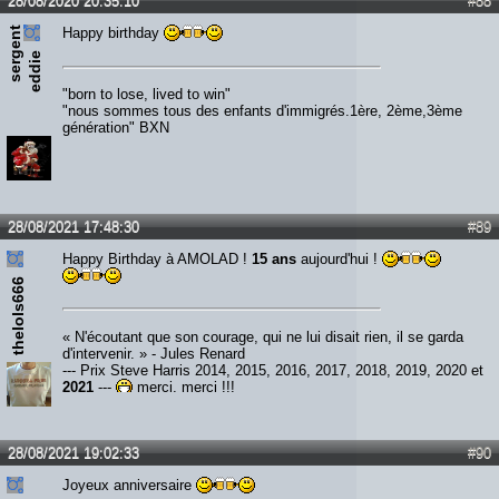
28/08/2020 20:35:10
#88
s
e
r
e
n
t
e
d
d
i
Happy birthday
g
e
"born to lose, lived to win"
"nous sommes tous des enfants d'immigrés.1ère, 2ème,3ème
génération" BXN
28/08/2021 17:48:30
#89
Happy Birthday à AMOLAD !
15 ans
aujourd'hui !
thelols666
« N'écoutant que son courage, qui ne lui disait rien, il se garda
d'intervenir. » - Jules Renard
--- Prix Steve Harris 2014, 2015, 2016, 2017, 2018, 2019, 2020 et
2021
---
merci, merci !!!
28/08/2021 19:02:33
#90
Joyeux anniversaire