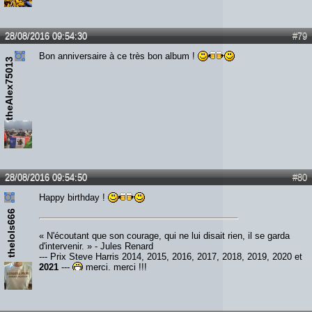
28/08/2016 09:54:30
#79
Bon anniversaire à ce très bon album !
theAlex75013
28/08/2016 09:54:50
#80
Happy birthday !
thelols666
« N'écoutant que son courage, qui ne lui disait rien, il se garda
d'intervenir. » - Jules Renard
--- Prix Steve Harris 2014, 2015, 2016, 2017, 2018, 2019, 2020 et
2021
---
merci, merci !!!