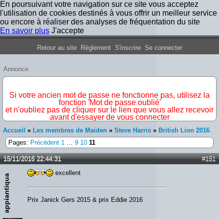
En poursuivant votre navigation sur ce site vous acceptez
l'utilisation de cookies destinés à vous offrir un meilleur service
ou encore à réaliser des analyses de fréquentation du site
En savoir plus
J'accepte
Forum Iron Maiden France
Retour au site
Règlement
S'inscrire
Se connecter
Annonce
IMPORTANT
Si votre ancien mot de passe ne fonctionne pas, utilisez la
fonction 'Mot de passe oublié'
et n'oubliez pas de cliquer sur le lien que vous allez recevoir
avant d'essayer de vous connecter
Accueil
»
Les membres de Maiden
»
Steve Harris
»
British Lion 2016
Pages:
Précédent
1
…
9
10
11
15/11/2016 22:44:31
#151
excellent
appiantiqua
Prix Janick Gers 2015 & prix Eddie 2016