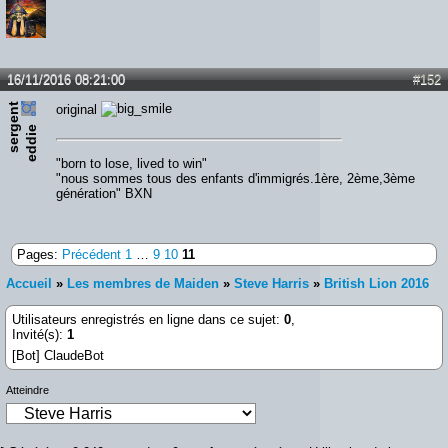
16/11/2016 08:21:00
#152
s
e
r
e
n
t
e
d
d
i
original
g
e
"born to lose, lived to win"
"nous sommes tous des enfants d'immigrés.1ère, 2ème,3ème
génération" BXN
Pages:
Précédent
1
…
9
10
11
Accueil
»
Les membres de Maiden
»
Steve Harris
»
British Lion 2016
Utilisateurs enregistrés en ligne dans ce sujet:
0
,
Invité(s):
1
[Bot] ClaudeBot
Atteindre