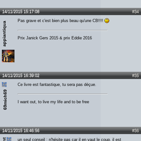
14/11/2015 15:17:08
#34
Pas grave et c'est bien plus beau qu'une CB!!!!
appiantiqua
Prix Janick Gers 2015 & prix Eddie 2016
14/11/2015 16:39:02
#35
Ce livre est fantastique, tu sera pas déçue.
69mich69
I want out, to live my life and to be free
14/11/2015 16:46:56
#36
un seul conseil : n'hésite pas car il en vaut le coup, il est