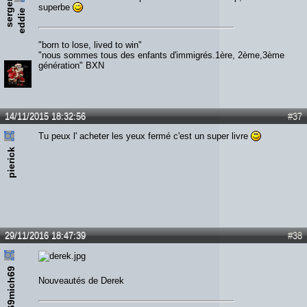
s
e
r
e
n
t
e
d
d
i
superbe
g
e
"born to lose, lived to win"
"nous sommes tous des enfants d'immigrés.1ère, 2ème,3ème
génération" BXN
14/11/2015 18:32:56
#37
Tu peux l' acheter les yeux fermé c'est un super livre
pierick
29/11/2016 18:47:39
#38
69mich69
Nouveautés de Derek