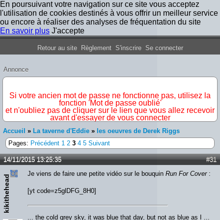
En poursuivant votre navigation sur ce site vous acceptez
l'utilisation de cookies destinés à vous offrir un meilleur service
ou encore à réaliser des analyses de fréquentation du site
En savoir plus
J'accepte
Forum Iron Maiden France
Retour au site
Règlement
S'inscrire
Se connecter
Annonce
IMPORTANT
Si votre ancien mot de passe ne fonctionne pas, utilisez la
fonction 'Mot de passe oublié'
et n'oubliez pas de cliquer sur le lien que vous allez recevoir
avant d'essayer de vous connecter
Accueil
»
La taverne d'Eddie
»
les oeuvres de Derek Riggs
Pages:
Précédent
1
2
3
4
5
Suivant
14/11/2015 13:25:35
#31
Je viens de faire une petite vidéo sur le bouquin
Run For Cover
:
kikithehead
[yt code=z5glDFG_8H0]
... the cold grey sky, it was blue that day, but not as blue as I ...