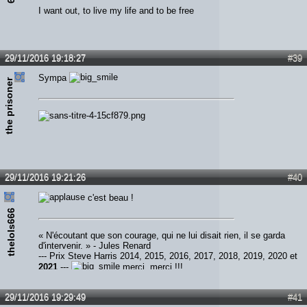
I want out, to live my life and to be free
29/11/2016 19:18:27
#39
Sympa
the prisoner
29/11/2016 19:21:26
#40
c'est beau !
thelols666
« N'écoutant que son courage, qui ne lui disait rien, il se garda
d'intervenir. » - Jules Renard
--- Prix Steve Harris 2014, 2015, 2016, 2017, 2018, 2019, 2020 et
2021
---
merci, merci !!!
29/11/2016 19:29:49
#41