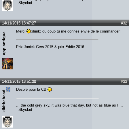
- Skyclad
14/11/2015 13:47:27
#32
Merci
:drink: du coup tu me donnes envie de le commander!
appiantiqua
Prix Janick Gers 2015 & prix Eddie 2016
14/11/2015 13:51:20
#33
Désolé pour la CB
kikithehead
... the cold grey sky, it was blue that day, but not as blue as I ...
- Skyclad