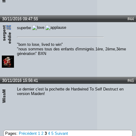
30/11/2016 09:47:55
#44
s
e
r
e
n
t
e
d
d
i
superbe
g
e
"born to lose, lived to win"
"nous sommes tous des enfants d'immigrés.1ère, 2ème,3ème
génération" BXN
30/11/2016 15:56:41
#45
Le dernier c'est la pochette de Hardwired To Self Destruct en
WissM
version Maiden!
Pages:
Précédent
1
2
3
4
5
Suivant