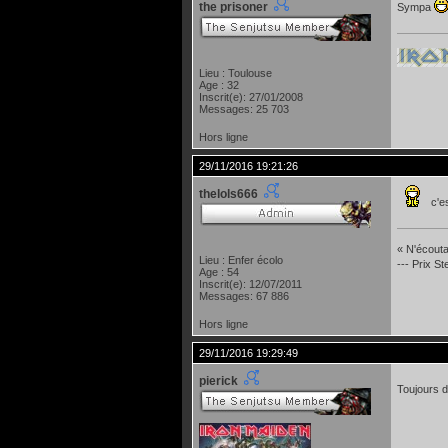
the prisoner
Sympa
Lieu : Toulouse
Age : 32
Inscrit(e): 27/01/2008
Messages: 25 703
Hors ligne
29/11/2016 19:21:26
thelols666
c'es
« N'écoutan
Lieu : Enfer écolo
--- Prix S
Age : 54
Inscrit(e): 12/07/2011
Messages: 67 886
Hors ligne
29/11/2016 19:29:49
pierick
Toujours 