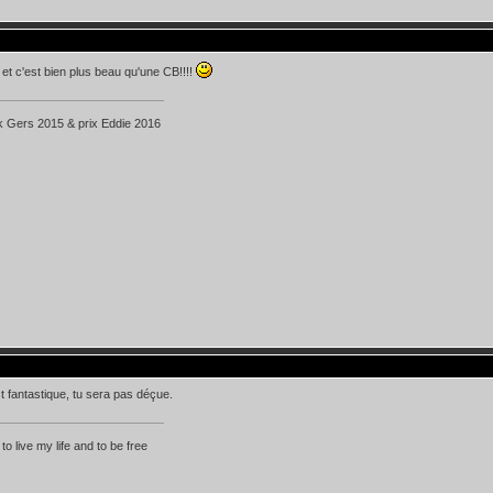
et c'est bien plus beau qu'une CB!!!!
k Gers 2015 & prix Eddie 2016
st fantastique, tu sera pas déçue.
 to live my life and to be free