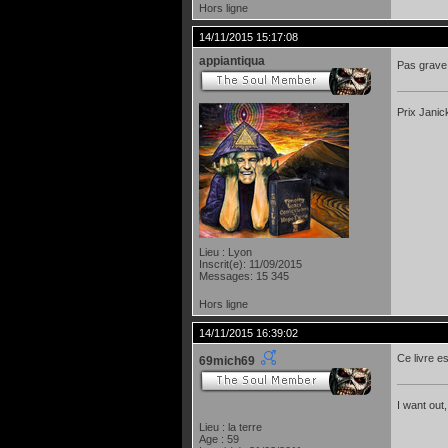
Hors ligne
14/11/2015 15:17:08
appiantiqua
Pas grave 
Prix Janic
Lieu : Lyon
Inscrit(e): 11/09/2015
Messages: 15 345
Hors ligne
14/11/2015 16:39:02
Ce livre e
69mich69
I want out,
Lieu : la terre
Age : 59