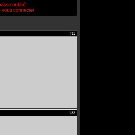
passe oublié'
de vous connecter
#31
#32