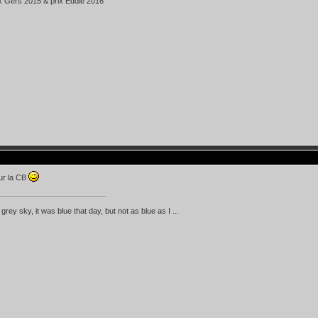
k Gers 2015 & prix Eddie 2016
ur la CB
d grey sky, it was blue that day, but not as blue as I ...