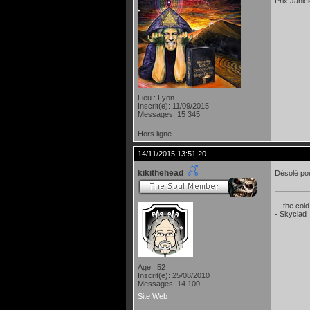
Prix Janic
Lieu : Lyon
Inscrit(e): 11/09/2015
Messages: 15 345
Hors ligne
14/11/2015 13:51:20
kikithehead
Désolé po
... the col
- Skyclad
Age : 52
Inscrit(e): 25/08/2010
Messages: 14 100
Site Web