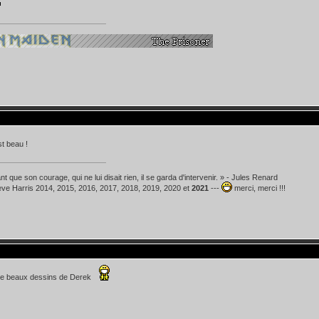
t beau !
t que son courage, qui ne lui disait rien, il se garda d'intervenir. » - Jules Renard
teve Harris 2014, 2015, 2016, 2017, 2018, 2019, 2020 et
2021
---
merci, merci !!!
de beaux dessins de Derek