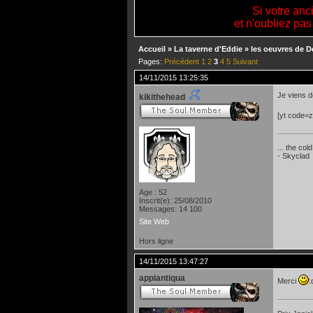
Si votre anc
et n'oubliez pas
Accueil
»
La taverne d'Eddie
»
les oeuvres de D
Pages:
Précédent
1
2
3
4
5
Suivant
14/11/2015 13:25:35
Je viens d
kikithehead
[yt code=
... the col
- Skyclad
Age : 52
Inscrit(e): 25/08/2010
Messages: 14 100
Site Web
Hors ligne
14/11/2015 13:47:27
appiantiqua
Merci
: