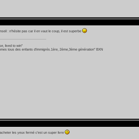
seil : n'hésite pas car il en vaut le coup, il est superbe
se, lived to win"
mes tous des enfants d'immigrés.1ère, 2ème,3ème génération" BXN
 acheter les yeux fermé c'est un super livre