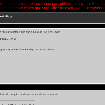
ien mot de passe ne fonctionne pas, utilisez la fonction 'Mot de 
 de cliquer sur le lien que vous allez recevoir avant d'essayer 
erek Riggs
e faire une petite vidéo sur le bouquin
Run For Cover
:
z5glDFG_8H0]
d grey sky, it was blue that day, but not as blue as I ...
drink: du coup tu me donnes envie de le commander!