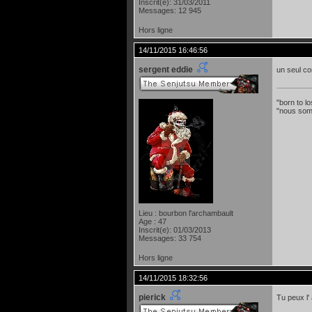
Inscrit(e): 31/03/2011
Messages: 12 945
Hors ligne
14/11/2015 16:46:56
sergent eddie
un seul con
"born to lo
"nous som
Lieu : bourbon l'archambault
Age : 47
Inscrit(e): 01/03/2013
Messages: 33 754
Hors ligne
14/11/2015 18:32:56
pierick
Tu peux l'