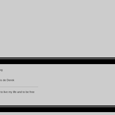
s de Derek
 to live my life and to be free