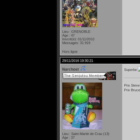
Lieu : GRENOBLE
Age : 47
Inscrit(e): 01/11/2010
Messages: 31 919
Hors ligne
29/11/2016 19:30:21
Narchost
Superbe
Prix Steve
Prix Bruce
Lieu : Saint Martin de Crau (13)
Age : 37