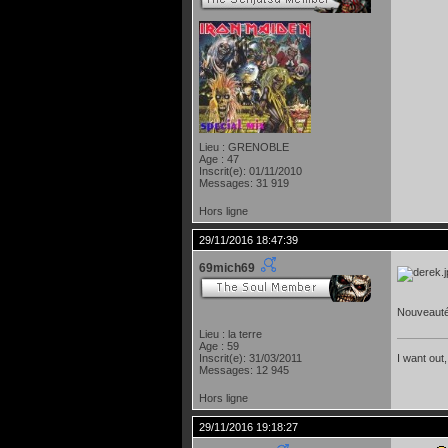
Lieu : GRENOBLE
Age : 47
Inscrit(e): 01/11/2010
Messages: 31 919
Hors ligne
29/11/2016 18:47:39
69mich69
Nouveauté
Lieu : la terre
Age : 59
Inscrit(e): 31/03/2011
I want out,
Messages: 12 945
Hors ligne
29/11/2016 19:18:27