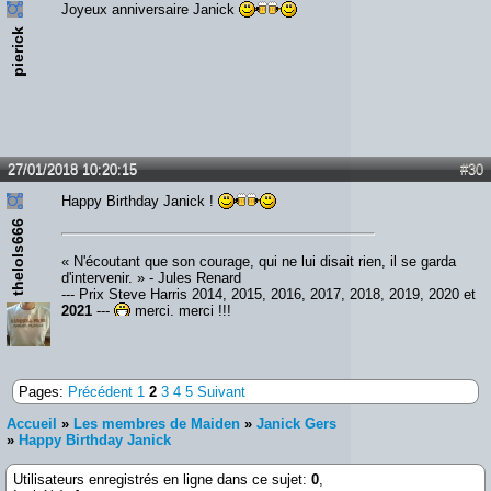
Joyeux anniversaire Janick
pierick
27/01/2018 10:20:15
#30
Happy Birthday Janick !
thelols666
« N'écoutant que son courage, qui ne lui disait rien, il se garda
d'intervenir. » - Jules Renard
--- Prix Steve Harris 2014, 2015, 2016, 2017, 2018, 2019, 2020 et
2021
---
merci, merci !!!
Pages:
Précédent
1
2
3
4
5
Suivant
Accueil
»
Les membres de Maiden
»
Janick Gers
»
Happy Birthday Janick
Utilisateurs enregistrés en ligne dans ce sujet:
0
,