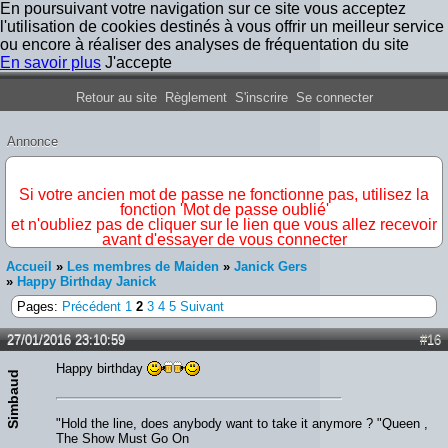
En poursuivant votre navigation sur ce site vous acceptez
l'utilisation de cookies destinés à vous offrir un meilleur service
ou encore à réaliser des analyses de fréquentation du site
En savoir plus
J'accepte
Forum Iron Maiden France
Retour au site
Règlement
S'inscrire
Se connecter
Annonce
IMPORTANT
Si votre ancien mot de passe ne fonctionne pas, utilisez la
fonction 'Mot de passe oublié'
et n'oubliez pas de cliquer sur le lien que vous allez recevoir
avant d'essayer de vous connecter
Accueil
»
Les membres de Maiden
»
Janick Gers
»
Happy Birthday Janick
Pages:
Précédent
1
2
3
4
5
Suivant
27/01/2016 23:10:59
#16
Happy birthday
Simbaud
"Hold the line, does anybody want to take it anymore ? "Queen ,
The Show Must Go On