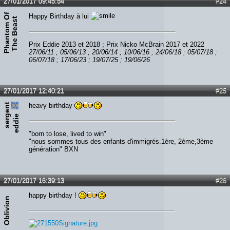
27/01/2017 09:45:54
#24
P
h
a
n
t
o
m
O
f
T
h
e
B
e
a
s
Happy Birthday à lui
t
Prix Eddie 2013 et 2018 ; Prix Nicko McBrain 2017 et 2022
27/06/11 ; 05/06/13 ; 20/06/14 ; 10/06/16 ; 24/06/18 ; 05/07/18 ;
06/07/18 ; 17/06/23 ; 19/07/25 ; 19/06/26
27/01/2017 12:40:21
#25
s
e
r
e
n
t
e
d
d
i
heavy birthday
g
e
"born to lose, lived to win"
"nous sommes tous des enfants d'immigrés.1ère, 2ème,3ème
génération" BXN
27/01/2017 16:39:13
#26
happy birthday !
Oblivion