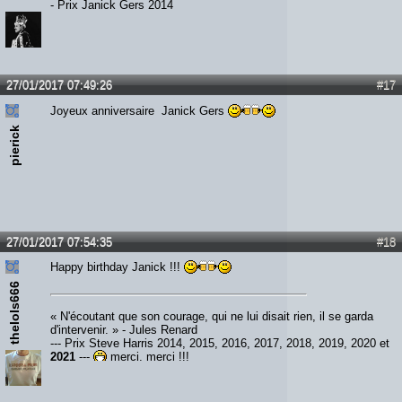
- Prix Janick Gers 2014
27/01/2017 07:49:26
#17
Joyeux anniversaire Janick Gers
pierick
27/01/2017 07:54:35
#18
Happy birthday Janick !!!
thelols666
« N'écoutant que son courage, qui ne lui disait rien, il se garda
d'intervenir. » - Jules Renard
--- Prix Steve Harris 2014, 2015, 2016, 2017, 2018, 2019, 2020 et
2021
---
merci, merci !!!