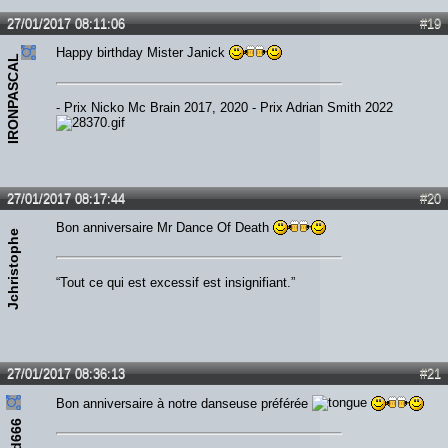
27/01/2017 08:11:06
#19
Happy birthday Mister Janick
IRONPASCAL
- Prix Nicko Mc Brain 2017, 2020 - Prix Adrian Smith 2022
27/01/2017 08:17:44
#20
Bon anniversaire Mr Dance Of Death
Jchristophe
“Tout ce qui est excessif est insignifiant.”
27/01/2017 08:36:13
#21
Bon anniversaire à notre danseuse préférée
ead666