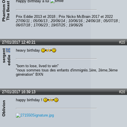
P
h
a
n
t
o
m
O
f
T
h
e
B
e
a
s
Happy Birthday à lui
t
Prix Eddie 2013 et 2018 ; Prix Nicko McBrain 2017 et 2022
27/06/11 ; 05/06/13 ; 20/06/14 ; 10/06/16 ; 24/06/18 ; 05/07/18 ;
06/07/18 ; 17/06/23 ; 19/07/25 ; 19/06/26
27/01/2017 12:40:21
#25
s
e
r
e
n
t
e
d
d
i
heavy birthday
g
e
"born to lose, lived to win"
"nous sommes tous des enfants d'immigrés.1ère, 2ème,3ème
génération" BXN
27/01/2017 16:39:13
#26
happy birthday !
Oblivion