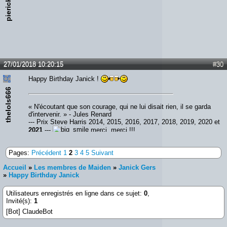
pierick
27/01/2018 10:20:15
#30
Happy Birthday Janick !
thelols666
« N'écoutant que son courage, qui ne lui disait rien, il se garda
d'intervenir. » - Jules Renard
--- Prix Steve Harris 2014, 2015, 2016, 2017, 2018, 2019, 2020 et
2021
---
merci, merci !!!
Pages:
Précédent
1
2
3
4
5
Suivant
Accueil
»
Les membres de Maiden
»
Janick Gers
»
Happy Birthday Janick
Utilisateurs enregistrés en ligne dans ce sujet:
0
,
Invité(s):
1
[Bot] ClaudeBot