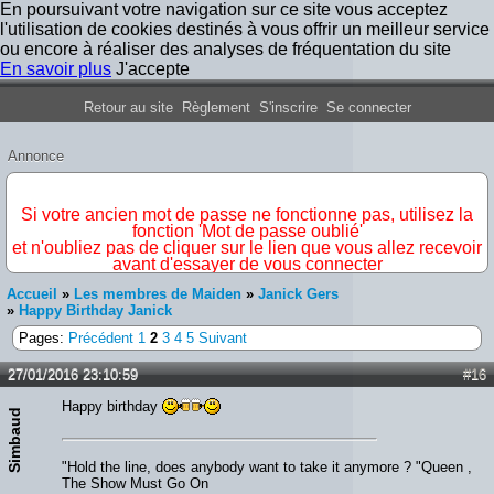
En poursuivant votre navigation sur ce site vous acceptez
l'utilisation de cookies destinés à vous offrir un meilleur service
ou encore à réaliser des analyses de fréquentation du site
En savoir plus
J'accepte
Forum Iron Maiden France
Retour au site
Règlement
S'inscrire
Se connecter
Annonce
IMPORTANT
Si votre ancien mot de passe ne fonctionne pas, utilisez la
fonction 'Mot de passe oublié'
et n'oubliez pas de cliquer sur le lien que vous allez recevoir
avant d'essayer de vous connecter
Accueil
»
Les membres de Maiden
»
Janick Gers
»
Happy Birthday Janick
Pages:
Précédent
1
2
3
4
5
Suivant
27/01/2016 23:10:59
#16
Happy birthday
Simbaud
"Hold the line, does anybody want to take it anymore ? "Queen ,
The Show Must Go On