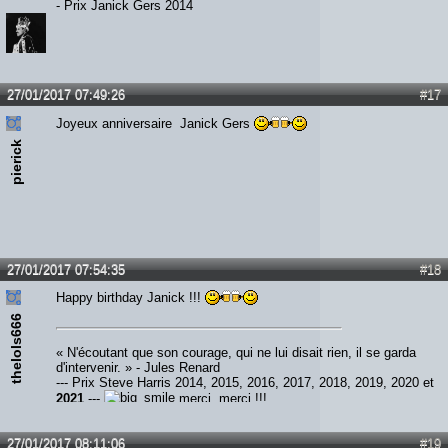
- Prix Janick Gers 2014
27/01/2017 07:49:26
#17
Joyeux anniversaire Janick Gers
pierick
27/01/2017 07:54:35
#18
Happy birthday Janick !!!
thelols666
« N'écoutant que son courage, qui ne lui disait rien, il se garda
d'intervenir. » - Jules Renard
--- Prix Steve Harris 2014, 2015, 2016, 2017, 2018, 2019, 2020 et
2021
---
merci, merci !!!
27/01/2017 08:11:06
#19