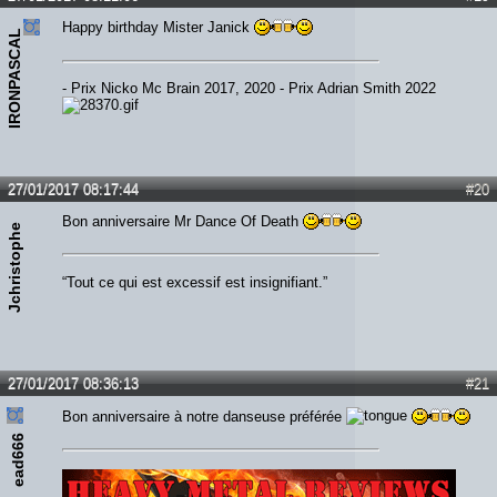
Happy birthday Mister Janick
IRONPASCAL
- Prix Nicko Mc Brain 2017, 2020 - Prix Adrian Smith 2022
27/01/2017 08:17:44
#20
Bon anniversaire Mr Dance Of Death
Jchristophe
“Tout ce qui est excessif est insignifiant.”
27/01/2017 08:36:13
#21
Bon anniversaire à notre danseuse préférée
ead666