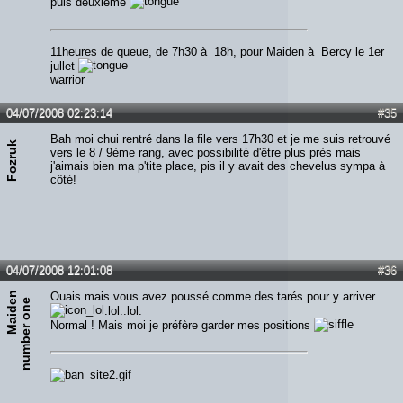
puis deuxième
11heures de queue, de 7h30 à 18h, pour Maiden à Bercy le 1er
jullet
warrior
04/07/2008 02:23:14
#35
Bah moi chui rentré dans la file vers 17h30 et je me suis retrouvé
Fozruk
vers le 8 / 9ème rang, avec possibilité d'être plus près mais
j'aimais bien ma p'tite place, pis il y avait des chevelus sympa à
côté!
04/07/2008 12:01:08
#36
M
a
i
d
n
n
u
m
b
e
r
o
n
Ouais mais vous avez poussé comme des tarés pour y arriver
e
e
:lol::lol:
Normal ! Mais moi je préfère garder mes positions