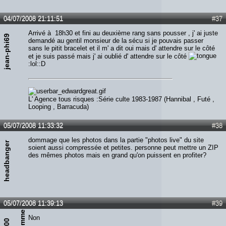
04/07/2008 21:11:51
#37
Arrivé à 18h30 et fini au deuxième rang sans pousser , j' ai juste
jean-phi69
demandé au gentil monsieur de la sécu si je pouvais passer
sans le pitit bracelet et il m' a dit oui mais d' attendre sur le côté
et je suis passé mais j' ai oublié d' attendre sur le côté
:lol::D
L' Agence tous risques :Série culte 1983-1987 (Hannibal , Futé ,
Looping , Barracuda)
05/07/2008 11:33:32
#38
dommage que les photos dans la partie "photos live" du site
headbanger
soient aussi compressée et petites. personne peut mettre un ZIP
des mêmes photos mais en grand qu'on puissent en profiter?
05/07/2008 11:39:13
#39
Non