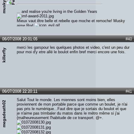
musky00
... and realise you're living in the Golden Years
Mieux vaut être belle et rebelle que moche et remoche! Musky
aime Rod
06/07/2008 20:01:05
#40
merci les garspour les quelques photos et video, c'est un peu dur
killerfly
pour moi d'y etre allé le boulot enfin bref merci encore une fois.
06/07/2008 22:20:11
#41
Salut Tout le monde. Les miennes sont moins bien, elles
megadeath02
proviennent de mon portable parce que comme un boulet, je n'ai
pas pris le numérique...Faut dire que je sortais du boulot et que
je n'aime pas trimbaler du matos dans le métro même si j'ai
(malheureusement l'habitude de ce transport. @+.