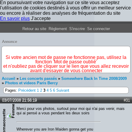
En poursuivant votre navigation sur ce site vous acceptez
l'utilisation de cookies destinés à vous offrir un meilleur service
ou encore à réaliser des analyses de fréquentation du site
En savoir plus
J'accepte
Forum Iron Maiden France
Retour au site
Règlement
S'inscrire
Se connecter
Annonce
IMPORTANT
Si votre ancien mot de passe ne fonctionne pas, utilisez la
fonction 'Mot de passe oublié'
et n'oubliez pas de cliquer sur le lien que vous allez recevoir
avant d'essayer de vous connecter
Accueil
»
Les concerts passés
»
Somewhere Back In Time 2008/2009
»
Photos et videos Paris Bercy
Pages:
Précédent
1
2
3
4
5
6
Suivant
03/07/2008 21:56:19
#31
Merci pour vos photos, surtout pour moi qui n'ai pas venir, mais
Bernacouette
qui ai pensé a vous pendant les deux soirs
Wherever you are Iron Maiden gonna get you