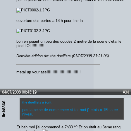
ouverture des portes a 18 h pour finir la
bon en jouant un peu des coudes 2 métre de la scene c'etai le
pied LOL!!!!!!!!!!!
Dernière édition de: the duellists (03/07/2008 23:21:06)
metal up your ass!!!!!!!!!!!!!!!!!!!!!!!!!!!!!
04/07/2008 00:43:19
#34
link8866
the duellists a écrit:
pas la peine de commencer si tot moi j'i etais a 15h a ce
niveau
Et bah moi j'ai commencé a 7h30 ^^ Et on était au 3eme rang