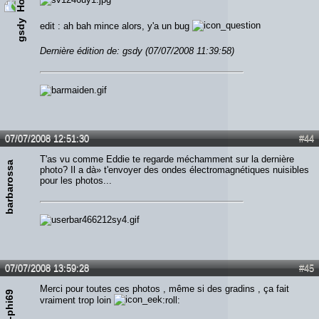
gsdy
edit : ah bah mince alors, y'a un bug
Dernière édition de: gsdy (07/07/2008 11:39:58)
07/07/2008 12:51:30
#44
T'as vu comme Eddie te regarde méchamment sur la dernière
barbarossa
photo? Il a dà» t'envoyer des ondes électromagnétiques nuisibles
pour les photos...
07/07/2008 13:59:28
#45
Merci pour toutes ces photos , même si des gradins , ça fait
jean-phi69
vraiment trop loin
:roll: