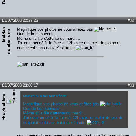
03/07/2008 22:27:25
#32
M
a
i
d
n
n
u
m
b
e
r
o
n
Magnifique vos photos ne vous arrêtez pas
e
e
Que de bon souvenir ...
Même si la file d'attente du mardi ...
J'ai commencé à la faire à 12h avec un soleil de plomb et
quasiment sans eaux c'est limite
03/07/2008 23:00:17
#33
the duellists
Maiden number one a écrit:
Magnifique vos photos ne vous arrêtez pas
Que de bon souvenir ...
Même si la file d'attente du mardi ...
J'ai commencé à la faire à 12h avec un soleil de plomb
et quasiment sans eaux c'est limite
pas la peine de commencer si tot moi j'i etais a 15h a ce niveau