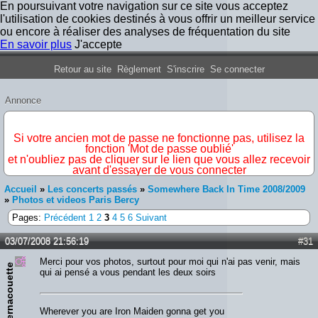
En poursuivant votre navigation sur ce site vous acceptez
l'utilisation de cookies destinés à vous offrir un meilleur service
ou encore à réaliser des analyses de fréquentation du site
En savoir plus
J'accepte
Forum Iron Maiden France
Retour au site
Règlement
S'inscrire
Se connecter
Annonce
IMPORTANT
Si votre ancien mot de passe ne fonctionne pas, utilisez la
fonction 'Mot de passe oublié'
et n'oubliez pas de cliquer sur le lien que vous allez recevoir
avant d'essayer de vous connecter
Accueil
»
Les concerts passés
»
Somewhere Back In Time 2008/2009
»
Photos et videos Paris Bercy
Pages:
Précédent
1
2
3
4
5
6
Suivant
03/07/2008 21:56:19
#31
Merci pour vos photos, surtout pour moi qui n'ai pas venir, mais
Bernacouette
qui ai pensé a vous pendant les deux soirs
Wherever you are Iron Maiden gonna get you