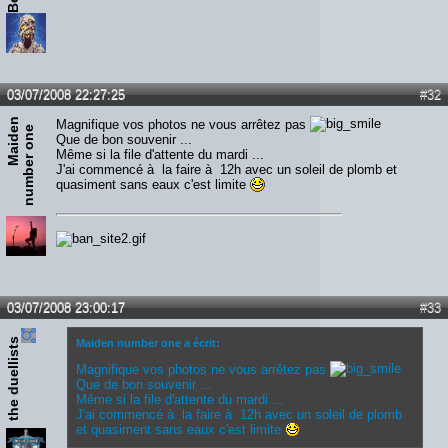
03/07/2008 22:27:25
#32
M
a
i
d
n
n
u
m
b
e
r
o
n
Magnifique vos photos ne vous arrêtez pas
e
e
Que de bon souvenir ...
Même si la file d'attente du mardi ...
J'ai commencé à la faire à 12h avec un soleil de plomb et
quasiment sans eaux c'est limite
03/07/2008 23:00:17
#33
the duellists
Maiden number one a écrit:
Magnifique vos photos ne vous arrêtez pas
Que de bon souvenir ...
Même si la file d'attente du mardi ...
J'ai commencé à la faire à 12h avec un soleil de plomb
et quasiment sans eaux c'est limite