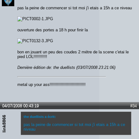
pas la peine de commencer si tot moi j'i etais a 15h a ce niveau
ouverture des portes a 18 h pour finir la
bon en jouant un peu des coudes 2 métre de la scene c'etai le
pied LOL!!!!!!!!!!!
Dernière édition de: the duellists (03/07/2008 23:21:06)
metal up your ass!!!!!!!!!!!!!!!!!!!!!!!!!!!!!
04/07/2008 00:43:19
#34
link8866
the duellists a écrit:
pas la peine de commencer si tot moi j'i etais a 15h a ce
niveau