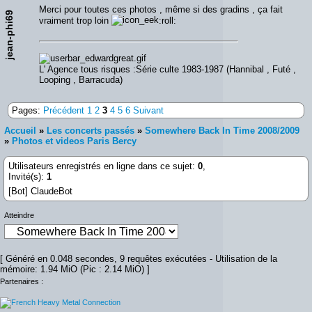
Merci pour toutes ces photos , même si des gradins , ça fait
jean-phi69
vraiment trop loin
:roll:
L' Agence tous risques :Série culte 1983-1987 (Hannibal , Futé ,
Looping , Barracuda)
Pages:
Précédent
1
2
3
4
5
6
Suivant
Accueil
»
Les concerts passés
»
Somewhere Back In Time 2008/2009
»
Photos et videos Paris Bercy
Utilisateurs enregistrés en ligne dans ce sujet:
0
,
Invité(s):
1
[Bot] ClaudeBot
Atteindre
[ Généré en 0.048 secondes, 9 requêtes exécutées - Utilisation de la
mémoire: 1.94 MiO (Pic : 2.14 MiO) ]
Partenaires :