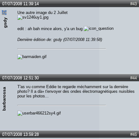
07/07/2008 11:39:14
#43
Une autre image du 2 Juillet
gsdy
edit : ah bah mince alors, y'a un bug
Dernière édition de: gsdy (07/07/2008 11:39:58)
07/07/2008 12:51:30
#44
T'as vu comme Eddie te regarde méchamment sur la dernière
barbarossa
photo? Il a dà» t'envoyer des ondes électromagnétiques nuisibles
pour les photos...
07/07/2008 13:59:28
#45