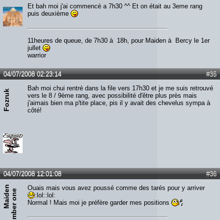
Et bah moi j'ai commencé a 7h30 ^^ Et on était au 3eme rang
puis deuxième
11heures de queue, de 7h30 à 18h, pour Maiden à Bercy le 1er
jullet
warrior
04/07/2008 02:23:14
#35
Bah moi chui rentré dans la file vers 17h30 et je me suis retrouvé
Fozruk
vers le 8 / 9ème rang, avec possibilité d'être plus près mais
j'aimais bien ma p'tite place, pis il y avait des chevelus sympa à
côté!
04/07/2008 12:01:08
#36
M
a
i
d
n
n
u
m
b
e
r
o
n
Ouais mais vous avez poussé comme des tarés pour y arriver
e
e
:lol::lol:
Normal ! Mais moi je préfère garder mes positions