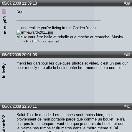
05/07/2008 11:39:13
#39
Non
musky00
... and realise you're living in the Golden Years
Mieux vaut être belle et rebelle que moche et remoche! Musky
aime Rod
06/07/2008 20:01:05
#40
merci les garspour les quelques photos et video, c'est un peu dur
killerfly
pour moi d'y etre allé le boulot enfin bref merci encore une fois.
06/07/2008 22:20:11
#41
Salut Tout le monde. Les miennes sont moins bien, elles
megadeath02
proviennent de mon portable parce que comme un boulet, je n'ai
pas pris le numérique...Faut dire que je sortais du boulot et que
je n'aime pas trimbaler du matos dans le métro même si j'ai