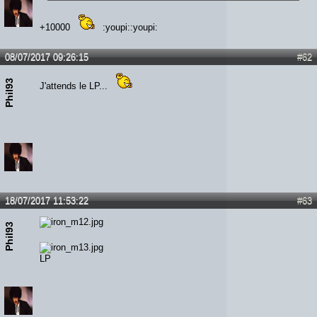
+10000
:youpi::youpi:
08/07/2017 09:26:15
#62
Phil93
J'attends le LP...
18/07/2017 11:53:22
#63
Phil93
LP