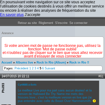
En poursuivant votre navigation sur ce site vous acceptez
l'utilisation de cookies destinés à vous offrir un meilleur service
ou encore à réaliser des analyses de fréquentation du site
En savoir plus
J'accepte
Forum Iron Maiden France
Retour au site
Règlement
S'inscrire
Se connecter
Annonce
IMPORTANT
Si votre ancien mot de passe ne fonctionne pas, utilisez la
fonction 'Mot de passe oublié'
et n'oubliez pas de cliquer sur le lien que vous allez recevoir
avant d'essayer de vous connecter
Accueil
»
Albums live
»
Rock In Rio (Album)
»
Rock in Rio !!
Pages:
Précédent
1
2
3
4
5
6
Suivant
24/07/2015 20:22:11
#61
Phil93
Cyril665 a écrit:
Le meilleur Live pour ma part sans aucun doutes! et la
version de Hallowed Be Thy Name me mets des
frissons:love:, c'est la meilleure version en live que j'ai
pue entendre avec celle du Beast Over Hammersmith.