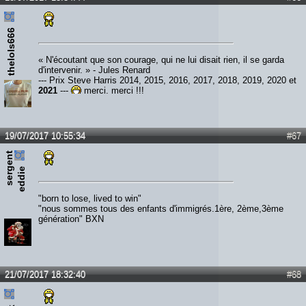
thelols666
« N'écoutant que son courage, qui ne lui disait rien, il se garda
d'intervenir. » - Jules Renard
--- Prix Steve Harris 2014, 2015, 2016, 2017, 2018, 2019, 2020 et
2021
---
merci, merci !!!
19/07/2017 10:55:34
#67
s
e
r
e
n
t
e
d
d
i
g
e
"born to lose, lived to win"
"nous sommes tous des enfants d'immigrés.1ère, 2ème,3ème
génération" BXN
21/07/2017 18:32:40
#68