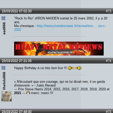
25/03/2022 07:02:33
#73
"Rock In Rio" d'IRON MAIDEN sortait le 25 mars 2002, il y a 20
ans.
ead666
Ma chronique :
http://heavymetalreviews.fr/review/iron … rio-c-
2002
Lien :
http://heavymetalreviews.fr/
25/03/2022 07:21:05
#74
Happy Birthday à ce très bon live !!!
thelols666
« N'écoutant que son courage, qui ne lui disait rien, il se garda
d'intervenir. » - Jules Renard
--- Prix Steve Harris 2014, 2015, 2016, 2017, 2018, 2019, 2020 et
2021
---
merci, merci !!!
25/03/2022 07:48:00
#75