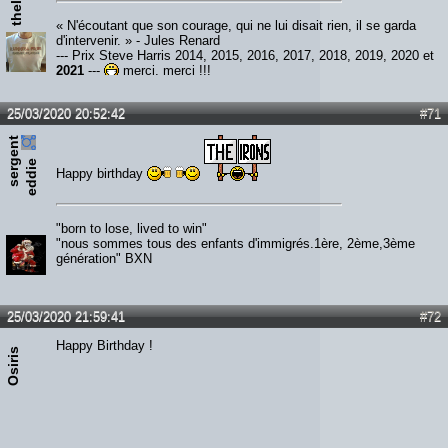
« N'écoutant que son courage, qui ne lui disait rien, il se garda
d'intervenir. » - Jules Renard
--- Prix Steve Harris 2014, 2015, 2016, 2017, 2018, 2019, 2020 et
2021
---
merci, merci !!!
25/03/2020 20:52:42
#71
s
e
r
e
n
t
e
d
d
i
g
e
Happy birthday
"born to lose, lived to win"
"nous sommes tous des enfants d'immigrés.1ère, 2ème,3ème
génération" BXN
25/03/2020 21:59:41
#72
Happy Birthday !
Osiris