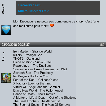
WissM
Timewalker a écrit:
Killers
: Innocent Exile
Mon Dieuuuuu je ne peux pas comprendre ce choix, c'est l'une
des meilleures pour moi!!!
03/09/2018 20:26:37
#80
Iron Maiden - Strange World
Osiris
Killers - Prodigal Son
TNOTB - Gangland
Piece of Mind - Sun & Steel
Powerslave - The Duellists
Somewhere in Time - Heaven Can Wait
Seventh Son - The Prophecy
No Prayer - Hooks in You
Fear of the Dark - Chilhood's end
X Factor - Look for the Truth
Virtual XI - Angel and the Gambler
Brave New World - The Fallen Angel
Dance of Death - New Frontier
A Matter of Life & Death - Out of the Shadows
The Final Frontier - The Alchemist
The Book of Souls - The Man Of Sorrows