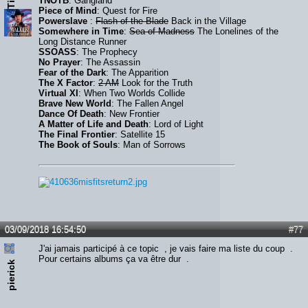
TNOTB
: Gangland
Piece of Mind
: Quest for Fire
Powerslave
:
Flash of the Blade
Back in the Village
Somewhere in Time
:
Sea of Madness
The Lonelines of the
Long Distance Runner
SSOASS
: The Prophecy
No Prayer
: The Assassin
Fear of the Dark
: The Apparition
The X Factor
:
2 AM
Look for the Truth
Virtual XI
: When Two Worlds Collide
Brave New World
: The Fallen Angel
Dance Of Death
: New Frontier
A Matter of Life and Death
: Lord of Light
The Final Frontier
: Satellite 15
The Book of Souls
: Man of Sorrows
03/09/2018 16:54:50
#77
J'ai jamais participé à ce topic , je vais faire ma liste du coup .
Pour certains albums ça va être dur .
pierick