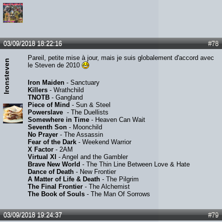
03/09/2018 18:22:16
#78
Pareil, petite mise à jour, mais je suis globalement d'accord avec
Ironsteven
le Steven de 2010
Iron Maiden
- Sanctuary
Killers
- Wrathchild
TNOTB
- Gangland
Piece of Mind
- Sun & Steel
Powerslave
- The Duellists
Somewhere in Time
- Heaven Can Wait
Seventh Son
- Moonchild
No Prayer
- The Assassin
Fear of the Dark
- Weekend Warrior
X Factor
- 2AM
Virtual XI
- Angel and the Gambler
Brave New World
- The Thin Line Between Love & Hate
Dance of Death
- New Frontier
A Matter of Life & Death
- The Pilgrim
The Final Frontier
- The Alchemist
The Book of Souls
- The Man Of Sorrows
03/09/2018 19:24:37
#79