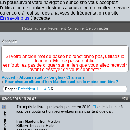
En poursuivant votre navigation sur ce site vous acceptez
l'utilisation de cookies destinés à vous offrir un meilleur service
ou encore à réaliser des analyses de fréquentation du site
En savoir plus
J'accepte
Forum Iron Maiden France
Retour au site
Règlement
S'inscrire
Se connecter
Annonce
IMPORTANT
Si votre ancien mot de passe ne fonctionne pas, utilisez la
fonction 'Mot de passe oublié'
et n'oubliez pas de cliquer sur le lien que vous allez recevoir
avant d'essayer de vous connecter
Accueil
»
Albums studio - Singles - Chansons
»
Pour chaque album d'Iron Maiden quel est le moins bon titre ?
Pages:
Précédent
1
…
4
5
6
03/09/2018 13:26:47
#76
J'ai repris la liste que j'avais postée en 2010
ICI
et je l'ai mise à
jour. Les goûts ont un peu évolués mais pas tant que ça :
Timewalker
Iron Maiden
: Iron Maiden
Killers
: Innocent Exile