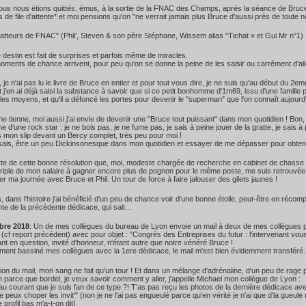
us nous étions quittés, émus, à la sortie de la FNAC des Champs, après la séance de Bruc
de file d'attente* et moi pensions qu'on "ne verrait jamais plus Bruce d'aussi près de toute no
atteurs de FNAC" (Phil’, Steven & son père Stéphane, Wissem alias "Tichat » et Gui Mr n°1)
e destin est fait de surprises et parfois même de miracles.
oments de chance arrivent, pour peu qu'on se donne la peine de les saisir ou carrément d'all
 je n'ai pas lu le livre de Bruce en entier et pour tout vous dire, je ne suis qu'au début du 2em
t j'en ai déjà saisi la substance à savoir que si ce petit bonhomme d'1m69, issu d'une famille p
les moyens, et qu'il a défoncé les portes pour devenir le "superman" que l'on connaît aujourd'
ne tienne, moi aussi j'ai envie de devenir une "Bruce tout puissant" dans mon quotidien ! Bon, 
âme d'une rock star : je ne bois pas, je ne fume pas, je sais à peine jouer de la gratte, je sais
 mon slip devant un Bercy complet, très peu pour moi !
sais, être un peu Dickinsonesque dans mon quotidien et essayer de me dépasser pour obtenir
orte de cette bonne résolution que, moi, modeste chargée de recherche en cabinet de chasse d
triple de mon salaire à gagner encore plus de pognon pour le même poste, me suis retrouvée
er ma journée avec Bruce et Phil. Un tour de force à faire jalouser des gilets jaunes !
, dans l'histoire j'ai bénéficié d'un peu de chance voir d'une bonne étoile, peut-être en ré
ente de la précédente dédicace, qui sait...
bre 2018
: Un de mes collègues du bureau de Lyon envoie un mail à deux de mes collègues 
(cf report précédent) avec pour objet : "Congrès des Entreprises du futur : l'intervenant vous
ant en question, invité d'honneur, n'étant autre que notre vénéré Bruce !
ement bassiné mes collègues avec la 1ere dédicace, le mail m'est bien évidemment transféré.
tion du mail, mon sang ne fait qu'un tour ! Et dans un mélange d'adrénaline, d'un peu de rage
on parce que bordel, je veux savoir comment y aller, j'appelle Michael mon collègue de Lyon :
au courant que je suis fan de ce type ?! T'as pas reçu les photos de la dernière dédicace av
 peux choper les invit'" (non je ne l'ai pas engueulé parce qu'en vérité je n'ai que d'la gueule 
e profil bas m'a-t-on dit)