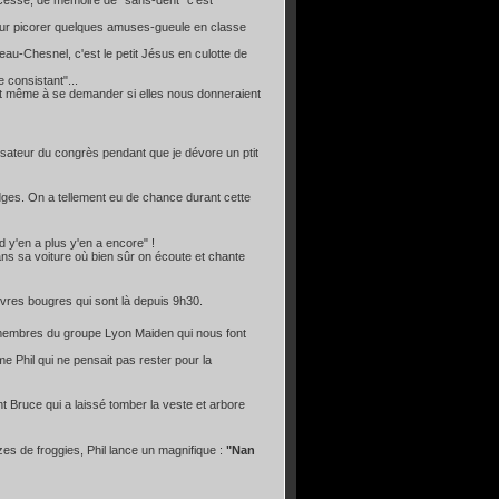
cesse, de mémoire de "sans-dent" c'est
our picorer quelques amuses-gueule en classe
rdeau-Chesnel, c'est le petit Jésus en culotte de
 consistant"...
est même à se demander si elles nous donneraient
nisateur du congrès pendant que je dévore un ptit
adges. On a tellement eu de chance durant cette
y'en a plus y'en a encore" !
ns sa voiture où bien sûr on écoute et chante
uvres bougres qui sont là depuis 9h30.
ts membres du groupe Lyon Maiden qui nous font
e Phil qui ne pensait pas rester pour la
 Bruce qui a laissé tomber la veste et arbore
zes de froggies, Phil lance un magnifique :
"Nan