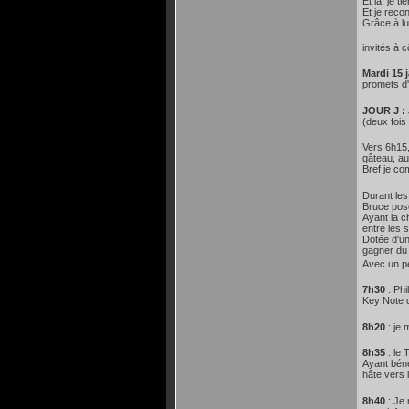
Et là, je t
Et je recon
Grâce à lui
invités à 
Mardi 15 
promets d'
JOUR J : 
(deux fois
Vers 6h15,
gâteau, au
Bref je co
Durant les
Bruce posé
Ayant la c
entre les 
Dotée d'un
gagner du 
Avec un p
7h30
: Ph
Key Note d
8h20
: je
8h35
: le
Ayant béné
hâte vers 
8h40
: Je 