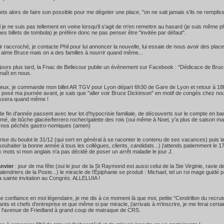
ets alors de faire son possible pour me dégoter une place, "on ne sait jamais s'ils ne rempliss
 je ne suis pas tellement en veine lorsqu'il s'agit de m'en remettre au hasard (je suis même p
es billets de tombola) je préfère donc ne pas penser être "invitée par défaut".
r raccroché, je contacte Phil pour lui annoncer la nouvelle, lui essaie de nous avoir des plac
 aime Bruce mais on a des familles à nourrir quand même...
ours plus tard, la Fnac de Bellecour publie un évènement sur Facebook : "Dédicace de Bruce le
enaît en nous.
deux, je commande mon billet AR TGV pour Lyon départ 6h30 de Gare de Lyon et retour à 18
osé ma journée avant, je sais que "aller voir Bruce Dickinson" en motif de congés chez no
ssera quand même !
de fin d'année passent avec leur lot d'hypocrisie familiale, de découverts sur le compte en ba
é, de bûche glacée/ferrero rocher/galette des rois (oui même à Noel, y'a plus de saison ma
r nos péchés gastro-nomiques (amen)
prise du boulot le 31/12 (qui sert en général à se raconter le contenu de ses vacances) puis la 
souhaiter la bonne année à tous les collègues, clients, candidats...) j'attends patiemment le 
 mots si mon anglais n'a pas décidé de poser un arrêt maladie le jour J.
anvier
: jour de ma fête (oui le jour de la St Raymond est aussi celui de la Ste Virginie, ravi
lendriers de la Poste...) le miracle de l’Épiphanie se produit : Michael, tel un roi mage guidé p
a sainte invitation au Congrès. ALLELUIA !
e confiance en moi légendaire, je me dis à ce moment là que moi, petite "Cendrillon du recrute
nts et chefs d'entreprise et que même si par miracle, j'arrivais à m'inscrire, je me ferai certa
 l'avenue de Friedland à grand coup de matraque de CRS.