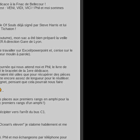
édicace à la Fnac de Bellecour !
a est : VENI, VIDI, VICI ! Phil et moi sommes
Of Souls déjà signé par Steve Harris et lui
 Tichaton !
outume), mon sac a été bien préparé la veille
ER A direction Gare de Lyon.
travailler sur Excel/powerpoint et, cerise sur le
eur moulin à parole).
rnée qui nous attend moi et Phil, le livre de
é le bracelet de la 1ere dédicace.
aient été utiles que pour récupérer des pièces
e encore assez de longueur pour le réutiliser.
gnet, pensant que cela pourrait nous faire
...
les places aux premiers rangs en amphi pour la
ux premiers rangs d'un amphi !)
cipiter vers l'arrêt du bus C1.
 "Ocean's eleven" je slalome habilement et me
. Phil et moi échangeons par téléphone pour