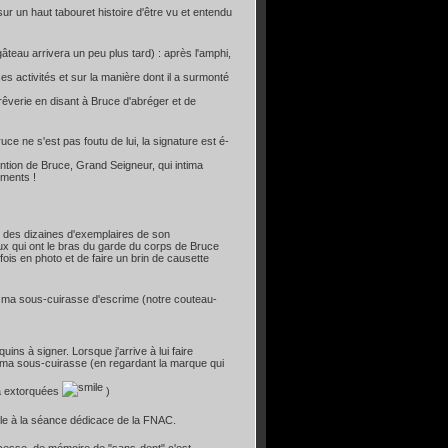
sur un haut tabouret histoire d'être vu et entendu
teau arrivera un peu plus tard) : après l'amphi,
s activités et sur la manière dont il a surmonté
êverie en disant à Bruce d'abréger et de
e ne s'est pas foutu de lui, la signature est é-
ention de Bruce, Grand Seigneur, qui intima
ements !
er des dizaines d'exemplaires de son
ux qui ont le bras du garde du corps de Bruce
fois en photo et de faire un brin de causette
r ma sous-cuirasse d'escrime (notre couteau-
ins à signer. Lorsque j'arrive à lui faire
ne ma sous-cuirasse (en regardant la marque qui
 a extorquées
)
ole à la séance dédicace de la FNAC.