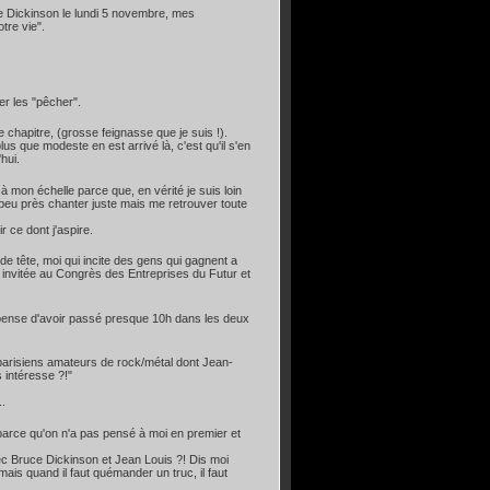
e Dickinson le lundi 5 novembre, mes
tre vie".
er les "pêcher".
e chapitre, (grosse feignasse que je suis !).
lus que modeste en est arrivé là, c'est qu'il s'en
hui.
à mon échelle parce que, en vérité je suis loin
 à peu près chanter juste mais me retrouver toute
 ce dont j'aspire.
e tête, moi qui incite des gens qui gagnent a
 invitée au Congrès des Entreprises du Futur et
compense d'avoir passé presque 10h dans les deux
parisiens amateurs de rock/métal dont Jean-
 intéresse ?!"
..
 parce qu'on n'a pas pensé à moi en premier et
ec Bruce Dickinson et Jean Louis ?! Dis moi
mais quand il faut quémander un truc, il faut