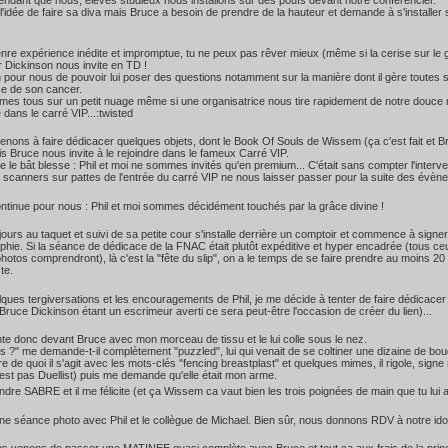
ndant que nous, élèves studieux nous installons sur des poufs devant notre conférencier.
i l'idée de faire sa diva mais Bruce a besoin de prendre de la hauteur et demande à s'installer 
nre expérience inédite et impromptue, tu ne peux pas rêver mieux (même si la cerise sur le gâ
 Dickinson nous invite en TD !
 pour nous de pouvoir lui poser des questions notamment sur la manière dont il gère toutes se
ce de son cancer.
s tous sur un petit nuage même si une organisatrice nous tire rapidement de notre douce r
 dans le carré VIP...:twisted
nons à faire dédicacer quelques objets, dont le Book Of Souls de Wissem (ça c'est fait et Bruc
s Bruce nous invite à le rejoindre dans le fameux Carré VIP.
ue le bât blesse : Phil et moi ne sommes invités qu'en premium... C'était sans compter l'interv
x scanners sur pattes de l'entrée du carré VIP ne nous laisser passer pour la suite des évèn
ntinue pour nous : Phil et moi sommes décidément touchés par la grâce divine !
jours au taquet et suivi de sa petite cour s'installe derrière un comptoir et commence à sign
phie. Si la séance de dédicace de la FNAC était plutôt expéditive et hyper encadrée (tous ce
photos comprendront), là c'est la "fête du slip", on a le temps de se faire prendre au moins 20 
ste.
ques tergiversations et les encouragements de Phil, je me décide à tenter de faire dédicace
Bruce Dickinson étant un escrimeur averti ce sera peut-être l'occasion de créer du lien)...
te donc devant Bruce avec mon morceau de tissu et le lui colle sous le nez.
is ?" me demande-t-il complètement "puzzled", lui qui venait de se coltiner une dizaine de bouqu
 de quoi il s'agit avec les mots-clés "fencing breastplast" et quelques mimes, il rigole, sig
'est pas Duellist) puis me demande qu'elle était mon arme.
ondre SABRE et il me félicite (et ça Wissem ca vaut bien les trois poignées de main que tu lui
une séance photo avec Phil et le collègue de Michael. Bien sûr, nous donnons RDV à notre id