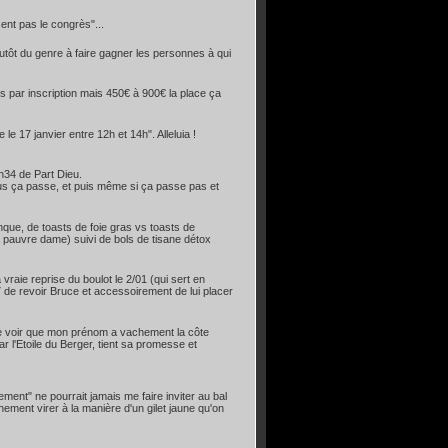
ent pas le congrès"...
lutôt du genre à faire gagner les personnes à qui
es par inscription mais 450€ à 900€ la place ça
 17 janvier entre 12h et 14h". Alleluia !
h34 de Part Dieu.
us ça passe, et puis même si ça passe pas et
nque, de toasts de foie gras vs toasts de
 pauvre dame) suivi de bols de tisane détox
vraie reprise du boulot le 2/01 (qui sert en
17 de revoir Bruce et accessoirement de lui placer
e de voir que mon prénom a vachement la côte
ar l'Etoile du Berger, tient sa promesse et
ment" ne pourrait jamais me faire inviter au bal
inement virer à la manière d'un gilet jaune qu'on