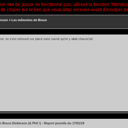
ien mot de passe ne fonctionne pas, utilisez la fonction 'Mot de 
 de cliquer sur le lien que vous allez recevoir avant d'essayer 
inson
»
Les mémoires de Bruce
me. on s'est retrouvé sur place sans savoir qu'on y allait chacun:lol:
h Bruce Dickinson (& Phil !) - Report journée du 17/01/19