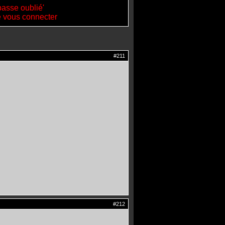
passe oublié'
de vous connecter
#211
#212