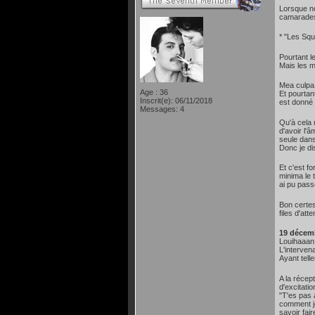
Lorsque no
camarades 
* "Les Squ
Pourtant l
Mais les m
Mea culpa,
Age : 36
Et pourtan
Inscrit(e): 06/11/2018
est donné 
Messages: 4
Qu'à cela 
d'avoir l'
seule dans
Donc je di
Et c'est f
minima le 
ai pu pass
Bon certes
files d'att
19 décem
Louihaaan 
L'interven
Ayant tell
A la récep
d'excitati
"T'es pas 
comment je
savoir fair