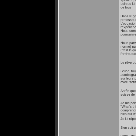
speaker pe
Loin de lu
de tous.
Dans le ge
professeur
L'occasion
l'expérien
Nous somme
poursuivre
Nous parve
norme) pui
C'est là q
l'ordre au
Le rêve co
Bruce, tou
autobiogra
sur leurs 
avec l'arti
Après quel
suisse de 
Je me poin
"What's th
comprendre
bien sur n
Je lui rép
S'en suit 