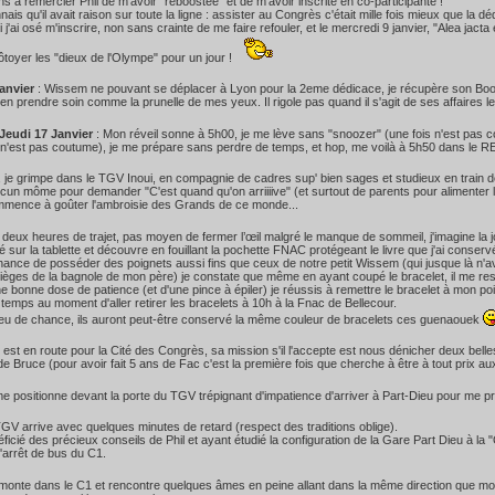
iens à remercier Phil de m'avoir "reboostée" et de m'avoir inscrite en co-participante !
nais qu'il avait raison sur toute la ligne : assister au Congrès c'était mille fois mieux que la d
 j'ai osé m'inscrire, non sans crainte de me faire refouler, et le mercredi 9 janvier, "Alea jact
côtoyer les "dieux de l'Olympe" pour un jour !
janvier
: Wissem ne pouvant se déplacer à Lyon pour la 2eme dédicace, je récupère son Book 
en prendre soin comme la prunelle de mes yeux. Il rigole pas quand il s'agit de ses affaires le
Jeudi 17 Janvier
: Mon réveil sonne à 5h00, je me lève sans "snoozer" (une fois n'est pas c
 n'est pas coutume), je me prépare sans perdre de temps, et hop, me voilà à 5h50 dans le R
 je grimpe dans le TGV Inoui, en compagnie de cadres sup' bien sages et studieux en train de 
cun môme pour demander "C'est quand qu'on arriiiive" (et surtout de parents pour alimenter l
mmence à goûter l'ambroisie des Grands de ce monde...
 deux heures de trajet, pas moyen de fermer l’œil malgré le manque de sommeil, j'imagine la jou
 sur la tablette et découvre en fouillant la pochette FNAC protégeant le livre que j'ai conserv
hance de posséder des poignets aussi fins que ceux de notre petit Wissem (qui jusque là n'av
sièges de la bagnole de mon père) je constate que même en ayant coupé le bracelet, il me rest
e bonne dose de patience (et d'une pince à épiler) je réussis à remettre le bracelet à mon poi
temps au moment d'aller retirer les bracelets à 10h à la Fnac de Bellecour.
eu de chance, ils auront peut-être conservé la même couleur de bracelets ces guenaouek
il est en route pour la Cité des Congrès, sa mission s'il l'accepte est nous dénicher deux bel
e Bruce (pour avoir fait 5 ans de Fac c'est la première fois que cherche à être à tout prix a
 me positionne devant la porte du TGV trépignant d'impatience d'arriver à Part-Dieu pour me pré
 TGV arrive avec quelques minutes de retard (respect des traditions oblige).
ficié des précieux conseils de Phil et ayant étudié la configuration de la Gare Part Dieu à la
l'arrêt de bus du C1.
monte dans le C1 et rencontre quelques âmes en peine allant dans la même direction que moi