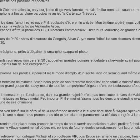
mer de nos positions respectives.
êt Cité Internationale, on y est, je me dirige vers l'entrée, me fais fouiller mon sac, scanner 
léphone à l'instar d'une participante au jeu 'la Carte aux Trésors'.
rive dans l'amphi et retrouve Phil, soulagée d'être enfin arrivée. Mon binôme a géré, nous 
 citer la vedette locale Alexandre Astier.
ent pas d'être là parmi des DG, Directeurs commerciaux, Directeurs Marketing de grandes b
urs de 9h20 : show d'ouverture du Congrès, Alban Guyot notre "hôte" fait son discours d'ent
030.
i trépignons, prêts à dégainer le smartphone/appareil photo.
 enfin son apparition vers 9h30 : accueil en grandes pompes et débute sa key-note ayant 
 clients fan de son entreprise" ?.
i buvons ses paroles, il pourrait lire le mode d'emploi d'un sèche linge on serait quand même e
 trentaine de minutes Bruce nous parle de son "creative mosquito" et de toute la volonté dont 
lus grand goupe de heavy metal de tous les temps/pilote/dirigeant d'entreprise/brasseurs/e
de constater que l'assistance, dans sa grande majorité, n'est pas constituée de fans de Mai
métiques au heavy métal. Peu importe, Phil et moi lui faisons tous les deux une standing ova
 une de ses chansons.
'est bien briefé sur le déroulé de la conférence m'invite à le suivre dare-dare à "l'Agora speake
. Ni une ni deux nous prenons nos clic et nos clacs et parcourons la cité des congrès à la re
premiers sur place, nous prenons le temps de nous servir une collation et ainsi profiter à fo
ons le village expérimental où des entreprises du futur et écoles prestigieuses font la promoti
 retrouve mon collègue Michael et son collègue VIP, puis Bruce se ramène en catogan, frais 