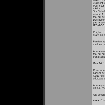
Waw ! Nou
vraiment u
Pour citer
affaire.
Sur l'échel
velours !
Moi qui av
Des petite
pas la be
IT'S GOOD
Phil, bien
gratin de 
Pendant qu
matinée qu
Après avoi
Moi qui su
Iron Maide
Vers 14h1
Continuant
passer ave
Cette fois
dédicace d
Après quel
un look "b
A la genti
mais c'es