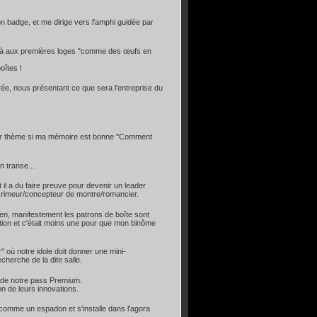
mon badge, et me dirige vers l'amphi guidée par
voilà aux premières loges "comme des œufs en
oîtes !
rée, nous présentant ce que sera l'entreprise du
pour thème si ma mémoire est bonne "Comment
n transe...
il a du faire preuve pour devenir un leader
scrimeur/concepteur de montre/romancier.
den, manifestement les patrons de boîte sont
tion et c'était moins une pour que mon binôme
r" où notre idole doit donner une mini-
cherche de la dite salle.
nd de notre pass Premium.
on de leurs innovations.
comme un espadon et s'installe dans l'agora