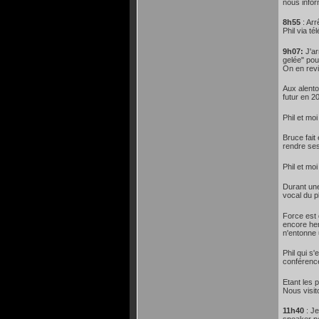
nous infor
8h55
: Arr
Phil via té
9h07:
J'ar
gelée" pour
On en revi
Aux alento
futur en 2
Phil et mo
Bruce fait
rendre ses
Phil et mo
Durant une
vocal du p
Force est 
encore her
n'entonne
Phil qui s
conférence
Etant les 
Nous visit
11h40
: Je