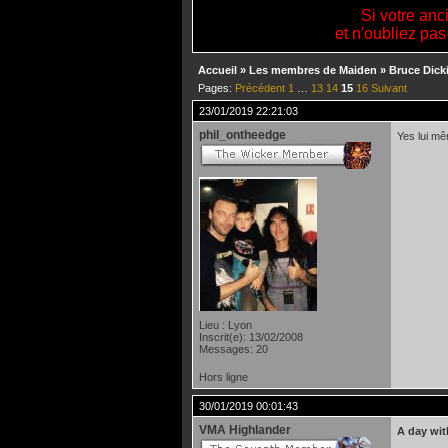
Si votre anc
et n'oubliez pas
Accueil
»
Les membres de Maiden
»
Bruce Dick
Pages:
Précédent
1
…
13
14
15
16
Suivant
23/01/2019 22:21:03
phil_ontheedge
Yes lui mê
Lieu : Lyon
Inscrit(e): 13/02/2008
Messages: 20
Hors ligne
30/01/2019 00:01:43
VMA Highlander
A day wit