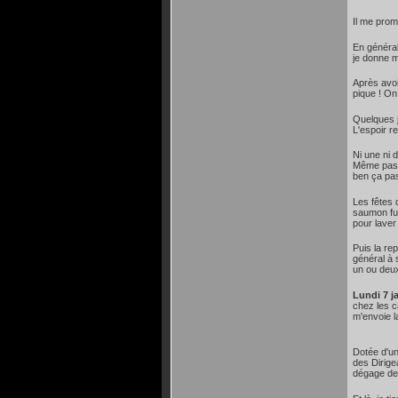
Il me prom
En général
je donne m
Après avoi
pique ! On
Quelques j
L'espoir r
Ni une ni 
Même pas p
ben ça pa
Les fêtes 
saumon fum
pour lave
Puis la re
général à 
un ou deux
Lundi 7 j
chez les ca
m'envoie l
Dotée d'un
des Dirigea
dégage de