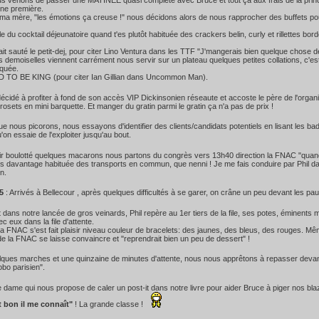
s venons de passer une MATINEE quasi complète avec Bruce et tout ça aux frais de la prin
ne première.
 ma mère, "les émotions ça creuse !" nous décidons alors de nous rapprocher des buffets p
le du cocktail déjeunatoire quand t'es plutôt habituée des crackers belin, curly et rillettes bo
ait sauté le petit-dej, pour citer Lino Ventura dans les TTF "J'mangerais bien quelque chose de
s demoiselles viennent carrément nous servir sur un plateau quelques petites collations, c'
cquée.
 TO BE KING (pour citer Ian Gillian dans Uncommon Man).
 décidé à profiter à fond de son accès VIP Dickinsonien réseaute et accoste le père de l'orga
crosets en mini barquette. Et manger du gratin parmi le gratin ça n'a pas de prix !
e nous picorons, nous essayons d'identifier des clients/candidats potentiels en lisant les b
'on essaie de l'exploiter jusqu'au bout.
r boulotté quelques macarons nous partons du congrès vers 13h40 direction la FNAC "quand 
is davantage habituée des transports en commun, que nenni ! Je me fais conduire par Phil da
n.
5
: Arrivés à Bellecour , après quelques difficultés à se garer, on crâne un peu devant les pa
 dans notre lancée de gros veinards, Phil repère au 1er tiers de la file, ses potes, éminen
c eux dans la file d'attente.
 la FNAC s'est fait plaisir niveau couleur de bracelets: des jaunes, des bleus, des rouges. Mêm
e la FNAC se laisse convaincre et "reprendrait bien un peu de dessert" !
ques marches et une quinzaine de minutes d'attente, nous nous apprêtons à repasser devant
obo parisien".
lle dame qui nous propose de caler un post-it dans notre livre pour aider Bruce à piger nos bla
t bon il me connaît"
! La grande classe !