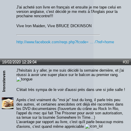
J'ai acheté son livre en français et ensuite je me tape celui en
version anglaise, c'est décidé je me mets à l'Anglais pour la
prochaine rencontre!!!
Vive Iron Maiden, Vive BRUCE DICKINSON
http://www.facebook.com/reqs.php?fcode= … /?ref=home
16/02/2020 12:29:04
#30
J'hésitais à y aller, je me suis décidé la semaine dernière, et j'ai
Ironsteven
réussi à avoir une super place sur le balcon au premier rang.
C'était très sympa de le voir d'aussi près dans une si jolie salle !
Après c'est vraiment du "moi je" tout du long, il parle très peu
des autres, et certaines anecdotes ont déjà été racontées dans
les DVD documentaires (l'ouverture du crâne au Rock In Rio,
l'appel du mec qui fait The Prisoner pour avoir son autorisation,
sa tenue sur la tournée Somewhere In Time...)
L'avantage par rapport au livre, c'est qu'il parle beaucoup moins
d'avions, c'est quand même appréciable