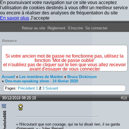
En poursuivant votre navigation sur ce site vous acceptez
l'utilisation de cookies destinés à vous offrir un meilleur service
ou encore à réaliser des analyses de fréquentation du site
En savoir plus
J'accepte
Forum Iron Maiden France
Retour au site
Règlement
S'inscrire
Se connecter
Annonce
IMPORTANT
Si votre ancien mot de passe ne fonctionne pas, utilisez la
fonction 'Mot de passe oublié'
et n'oubliez pas de cliquer sur le lien que vous allez recevoir
avant d'essayer de vous connecter
Accueil
»
Les membres de Maiden
»
Bruce Dickinson
»
One-man-speaking show - 14 février 2020
Pages:
Précédent
1
2
3
Suivant
30/12/2019 08:25:15
#16
thelols666
« N'écoutant que son courage, qui ne lui disait rien, il se garda
d'intervenir. » - Jules Renard