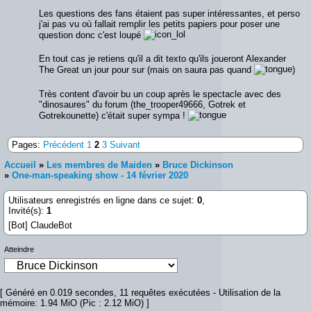
Les questions des fans étaient pas super intéressantes, et perso
j'ai pas vu où fallait remplir les petits papiers pour poser une
question donc c'est loupé
En tout cas je retiens qu'il a dit texto qu'ils joueront Alexander
The Great un jour pour sur (mais on saura pas quand
)
Très content d'avoir bu un coup après le spectacle avec des
"dinosaures" du forum (the_trooper49666, Gotrek et
Gotrekounette) c'était super sympa !
Pages:
Précédent
1
2
3
Suivant
Accueil
»
Les membres de Maiden
»
Bruce Dickinson
»
One-man-speaking show - 14 février 2020
Utilisateurs enregistrés en ligne dans ce sujet:
0
,
Invité(s):
1
[Bot] ClaudeBot
Atteindre
[ Généré en 0.019 secondes, 11 requêtes exécutées - Utilisation de la
mémoire: 1.94 MiO (Pic : 2.12 MiO) ]