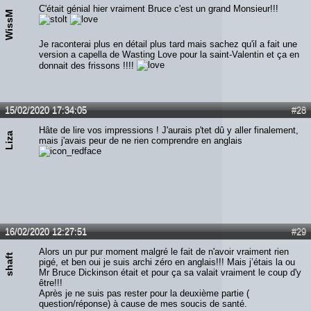
C'était génial hier vraiment Bruce c'est un grand Monsieur!!!
WissM
Je raconterai plus en détail plus tard mais sachez qu'il a fait une
version a capella de Wasting Love pour la saint-Valentin et ça en
donnait des frissons !!!!
15/02/2020 17:34:05
#28
Hâte de lire vos impressions ! J'aurais p'tet dû y aller finalement,
Liza
mais j'avais peur de ne rien comprendre en anglais
16/02/2020 12:27:51
#29
Alors un pur pur moment malgré le fait de n'avoir vraiment rien
shaft
pigé, et ben oui je suis archi zéro en anglais!!! Mais j’étais la ou
Mr Bruce Dickinson était et pour ça sa valait vraiment le coup d'y
être!!!
Après je ne suis pas rester pour la deuxième partie (
question/réponse) à cause de mes soucis de santé.