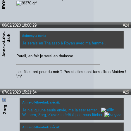
06/02/2020 18:00:29
#24
A
n
n
e
-
o
f
-
t
h
e
-
d
a
r
k
Sebemy a écrit:
Je serais en Thalasso à Royan avec ma femme..
Pareil, en fait je serai en thalasso...
Les filles ont peur du noir ? Pas si elles sont fans d'Iron Maiden !
\m/
07/02/2020 15:21:34
#25
Anne-of-the-dark a écrit:
Zorg
Je n’ai qu’une seule envie, me laisser tenter...
Wissem, Zorg, z’avez intérêt à pas nous lâcher.
Anne-of-the-dark a écrit: