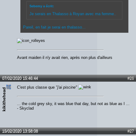
Sebemy a écrit:
Je serais en Thalasso à Royan avec ma femme..
Pareil, en fait je serai en thalasso...
Avant maiden il n'y avait rien, après non plus d'ailleurs
07/02/2020 15:46:44
#26
C'est plus classe que
"j'ai piscine"
kikithehead
... the cold grey sky, it was blue that day, but not as blue as I ...
- Skyclad
15/02/2020 13:58:08
#27