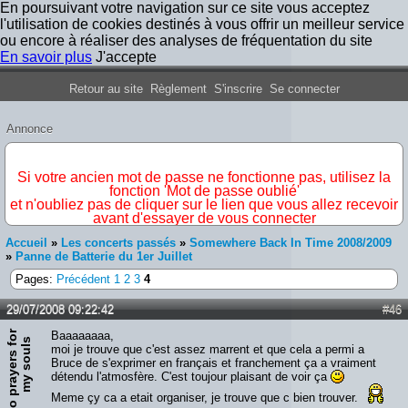
En poursuivant votre navigation sur ce site vous acceptez
l'utilisation de cookies destinés à vous offrir un meilleur service
ou encore à réaliser des analyses de fréquentation du site
En savoir plus
J'accepte
Forum Iron Maiden France
Retour au site
Règlement
S'inscrire
Se connecter
Annonce
IMPORTANT
Si votre ancien mot de passe ne fonctionne pas, utilisez la
fonction 'Mot de passe oublié'
et n'oubliez pas de cliquer sur le lien que vous allez recevoir
avant d'essayer de vous connecter
Accueil
»
Les concerts passés
»
Somewhere Back In Time 2008/2009
»
Panne de Batterie du 1er Juillet
Pages:
Précédent
1
2
3
4
29/07/2008 09:22:42
#46
N
o
p
r
a
y
e
r
s
f
o
r
m
y
s
o
u
l
Baaaaaaaa,
s
moi je trouve que c'est assez marrent et que cela a permi a
Bruce de s'exprimer en français et franchement ça a vraiment
détendu l'atmosfère. C'est toujour plaisant de voir ça
Meme çy ca a etait organiser, je trouve que c bien trouver.