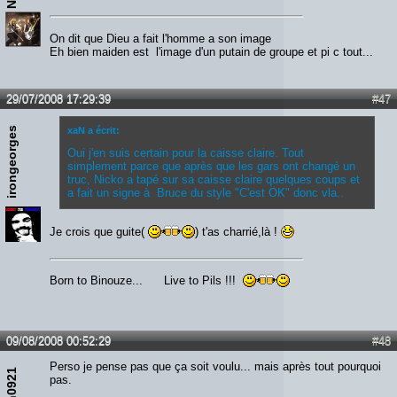
On dit que Dieu a fait l'homme a son image
Eh bien maiden est l'image d'un putain de groupe et pi c tout...
29/07/2008 17:29:39
#47
irongeorges
xaN a écrit:
Oui j'en suis certain pour la caisse claire. Tout
simplement parce que après que les gars ont changé un
truc, Nicko a tapé sur sa caisse claire quelques coups et
a fait un signe à Bruce du style "C'est OK" donc vla..
Je crois que guite(
) t'as charrié,là !
Born to Binouze... Live to Pils !!!
09/08/2008 00:52:29
#48
Perso je pense pas que ça soit voulu... mais après tout pourquoi
ben0921
pas.