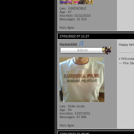
Lieu : GRENOBLE
Age : 47
Inscrit(e): 01/11/2010
Messages: 31 919
Hors ligne
27/01/2022 07:11:27
thelols666
Happy bir
« N'écoutan
--- Prix S
Lieu : Enfer écolo
Age : 54
Inscrit(e): 12/07/2011
Messages: 67 886
Hors ligne