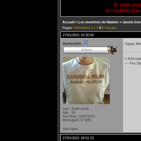
Si votre anc
et n'oubliez pas
Accueil
»
Les membres de Maiden
»
Janick Ger
Pages:
Précédent
1
2
3
4
5
Suivant
27/01/2021 16:30:50
thelols666
Happy Birt
« N'écoutan
--- Prix S
Lieu : Enfer écolo
Age : 54
Inscrit(e): 12/07/2011
Messages: 67 886
Hors ligne
27/01/2021 18:01:23