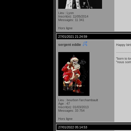
Lieu : Lyon
Inscrit(e): 11/05/2014
Messages: 11 341
Hors ligne
27/01/2021 21:24:59
sergent eddie
Happy bir
"born to lo
"nous som
Lieu : bourbon l'archambault
Age : 47
Inscrit(e): 01/03/2013
Messages: 33 754
Hors ligne
27/01/2022 05:14:53