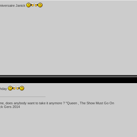
niversaire Janick
thday
 line, does anybody want to take it anymore ? "Queen , The Show Must Go On
ick Gers 2014