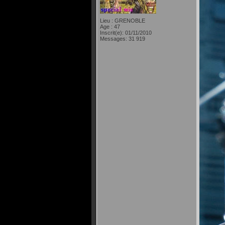
Lieu : GRENOBLE
Age : 47
Inscrit(e): 01/11/2010
Messages: 31 919