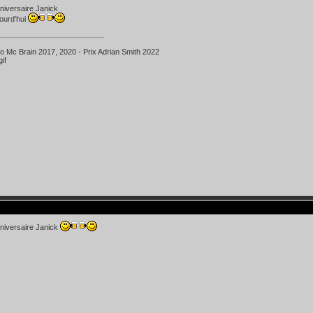
niversaire Janick
ourd'hui
ko Mc Brain 2017, 2020 - Prix Adrian Smith 2022
niversaire Janick