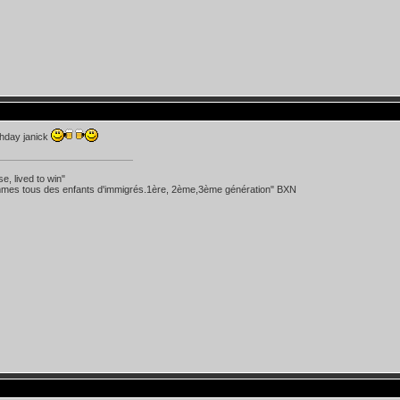
thday janick
se, lived to win"
mes tous des enfants d'immigrés.1ère, 2ème,3ème génération" BXN