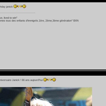
thday janick
se, lived to win"
mes tous des enfants d'immigrés.1ère, 2ème,3ème génération" BXN
iversaire Janick ! 66 ans aujourd'hui