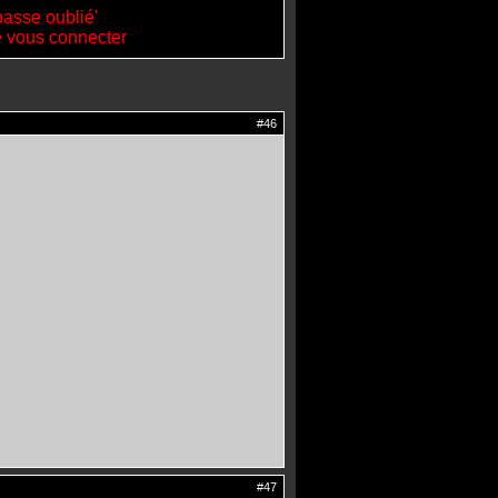
passe oublié'
de vous connecter
#46
#47