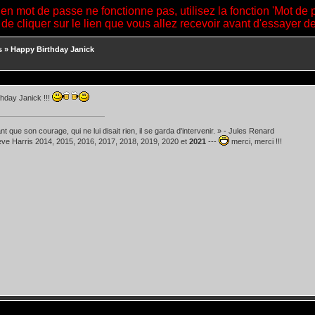
ien mot de passe ne fonctionne pas, utilisez la fonction 'Mot de 
 de cliquer sur le lien que vous allez recevoir avant d'essayer 
s
»
Happy Birthday Janick
hday Janick !!!
t que son courage, qui ne lui disait rien, il se garda d'intervenir. » - Jules Renard
teve Harris 2014, 2015, 2016, 2017, 2018, 2019, 2020 et
2021
---
merci, merci !!!