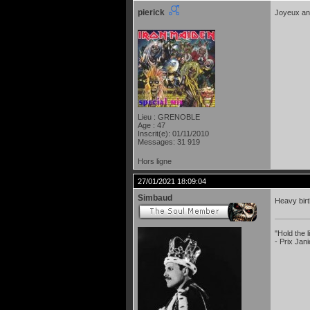
pierick
Joyeux an
Lieu : GRENOBLE
Age : 47
Inscrit(e): 01/11/2010
Messages: 31 919
Hors ligne
27/01/2021 18:09:04
Simbaud
Heavy bir
"Hold the
- Prix Jan