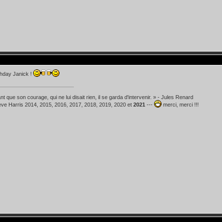
thday Janick !
t que son courage, qui ne lui disait rien, il se garda d'intervenir. » - Jules Renard
teve Harris 2014, 2015, 2016, 2017, 2018, 2019, 2020 et
2021
---
merci, merci !!!