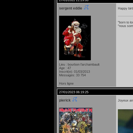
27/01/2022 21:29:00
sergent eddie
Happy bir
"born to lo
"nous som
Lieu : bourbon l'archambault
Age : 47
Inscrit(e): 01/03/2013
Messages: 33 754
Hors ligne
27/01/2023 06:19:25
pierick
Joyeux ann