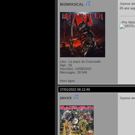
Joyeux an
IRONPASCAL
65 ans auj
- Prix Nic
Lieu : Le pays du Cassoulet
Age : 56
Inscrit(e): 14/08/2015
Messages: 28 846
Hors ligne
27/01/2022 06:12:49
pierick
Joyeux an