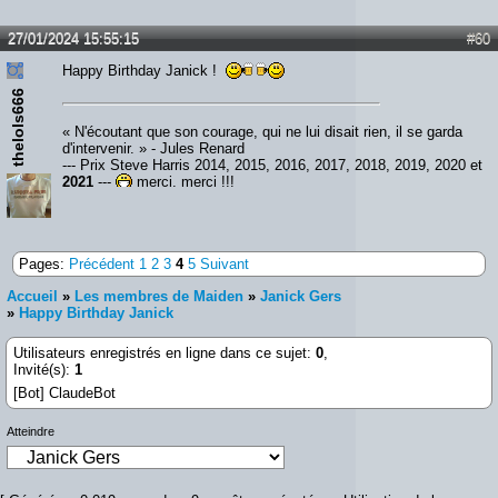
27/01/2024 15:55:15
#60
Happy Birthday Janick !
thelols666
« N'écoutant que son courage, qui ne lui disait rien, il se garda
d'intervenir. » - Jules Renard
--- Prix Steve Harris 2014, 2015, 2016, 2017, 2018, 2019, 2020 et
2021
---
merci, merci !!!
Pages:
Précédent
1
2
3
4
5
Suivant
Accueil
»
Les membres de Maiden
»
Janick Gers
»
Happy Birthday Janick
Utilisateurs enregistrés en ligne dans ce sujet:
0
,
Invité(s):
1
[Bot] ClaudeBot
Atteindre