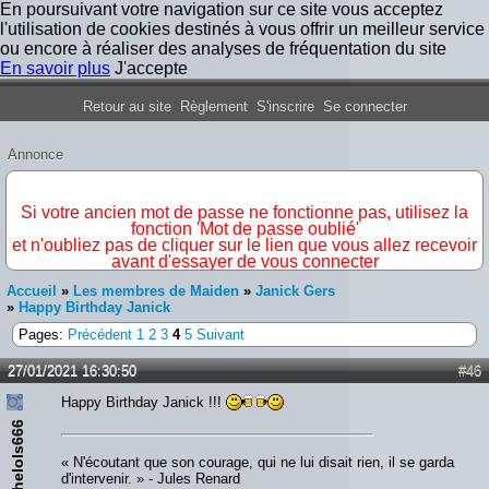
En poursuivant votre navigation sur ce site vous acceptez
l'utilisation de cookies destinés à vous offrir un meilleur service
ou encore à réaliser des analyses de fréquentation du site
En savoir plus
J'accepte
Forum Iron Maiden France
Retour au site
Règlement
S'inscrire
Se connecter
Annonce
IMPORTANT
Si votre ancien mot de passe ne fonctionne pas, utilisez la
fonction 'Mot de passe oublié'
et n'oubliez pas de cliquer sur le lien que vous allez recevoir
avant d'essayer de vous connecter
Accueil
»
Les membres de Maiden
»
Janick Gers
»
Happy Birthday Janick
Pages:
Précédent
1
2
3
4
5
Suivant
27/01/2021 16:30:50
#46
Happy Birthday Janick !!!
thelols666
« N'écoutant que son courage, qui ne lui disait rien, il se garda
d'intervenir. » - Jules Renard