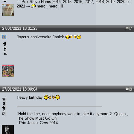
--- Prix Steve Harris 2014, 2015, 2016, 2017, 2018, 2019, 2020 et
2021
---
merci, merci !!!
27/01/2021 18:01:23
#47
Joyeux anniversaire Janick
pierick
27/01/2021 18:09:04
#48
Heavy birthday
Simbaud
"Hold the line, does anybody want to take it anymore ? "Queen ,
The Show Must Go On
- Prix Janick Gers 2014