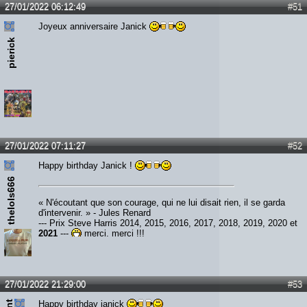
27/01/2022 06:12:49
#51
Joyeux anniversaire Janick
pierick
27/01/2022 07:11:27
#52
Happy birthday Janick !
thelols666
« N'écoutant que son courage, qui ne lui disait rien, il se garda
d'intervenir. » - Jules Renard
--- Prix Steve Harris 2014, 2015, 2016, 2017, 2018, 2019, 2020 et
2021
---
merci, merci !!!
27/01/2022 21:29:00
#53
Happy birthday janick