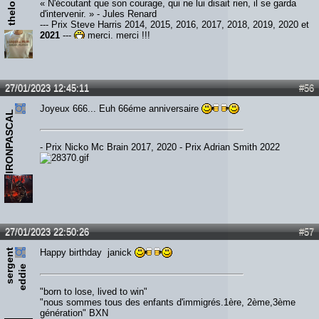
thelols666
« N'écoutant que son courage, qui ne lui disait rien, il se garda
d'intervenir. » - Jules Renard
--- Prix Steve Harris 2014, 2015, 2016, 2017, 2018, 2019, 2020 et
2021
---
merci, merci !!!
27/01/2023 12:45:11
#56
Joyeux 666... Euh 66éme anniversaire
IRONPASCAL
- Prix Nicko Mc Brain 2017, 2020 - Prix Adrian Smith 2022
27/01/2023 22:50:26
#57
s
e
r
e
n
t
e
d
d
i
Happy birthday janick
g
e
"born to lose, lived to win"
"nous sommes tous des enfants d'immigrés.1ère, 2ème,3ème
génération" BXN