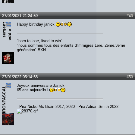
27/01/2021 21:24:59
#49
s
e
r
e
n
t
e
d
d
i
Happy birthday janick
g
e
"born to lose, lived to win"
"nous sommes tous des enfants d'immigrés.1ère, 2ème,3ème
génération" BXN
27/01/2022 05:14:53
#50
Joyeux anniversaire Janick
IRONPASCAL
65 ans aujourd'hui
- Prix Nicko Mc Brain 2017, 2020 - Prix Adrian Smith 2022