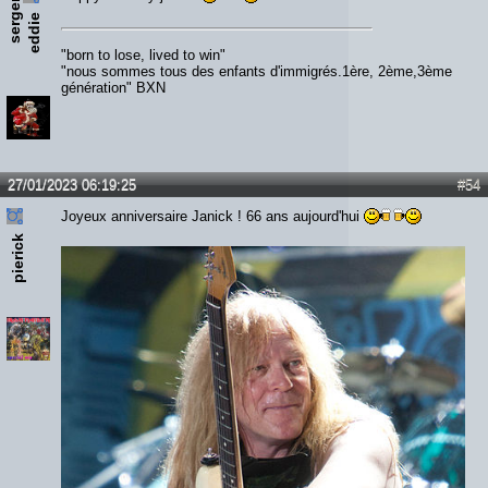
s
e
r
e
n
t
e
d
d
i
g
e
"born to lose, lived to win"
"nous sommes tous des enfants d'immigrés.1ère, 2ème,3ème
génération" BXN
27/01/2023 06:19:25
#54
Joyeux anniversaire Janick ! 66 ans aujourd'hui
pierick