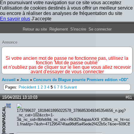
En poursuivant votre navigation sur ce site vous acceptez
l'utilisation de cookies destinés à vous offrir un meilleur service
ou encore à réaliser des analyses de fréquentation du site
En savoir plus
J'accepte
Forum Iron Maiden France
Retour au site
Règlement
S'inscrire
Se connecter
Annonce
IMPORTANT
Si votre ancien mot de passe ne fonctionne pas, utilisez la
fonction 'Mot de passe oublié'
et n'oubliez pas de cliquer sur le lien que vous allez recevoir
avant d'essayer de vous connecter
Accueil
»
Jeux
»
Concours de Blague pourrie Premiere edition =DD"
Pages:
Précédent
1
2
3
4
5
6
7
8
Suivant
15/04/2021 13:10:03
#61
IRONPASCAL