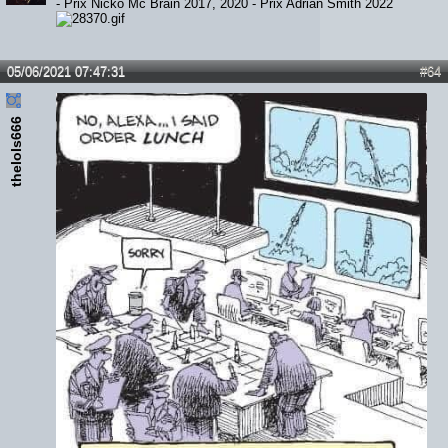
- Prix Nicko Mc Brain 2017, 2020 - Prix Adrian Smith 2022
05/06/2021 07:47:31
#64
thelols666