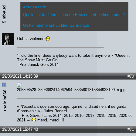
Simbaud
Arrakis a écrit:
Quelle est la différence entre Benzema et un hématome ?
Un hématome est un bleu qui marque
Ouh la violence
"Hold the line, does anybody want to take it anymore ? "Queen ,
The Show Must Go On
- Prix Janick Gers 2014
29/06/2021 14:15:39
#70
thelols666
« N'écoutant que son courage, qui ne lui disait rien, il se garda
d'intervenir. » - Jules Renard
--- Prix Steve Harris 2014, 2015, 2016, 2017, 2018, 2019, 2020 et
2021
---
merci, merci !!!
19/07/2021 15:47:40
#71