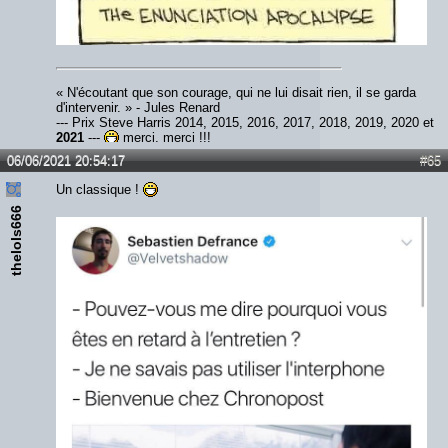
« N'écoutant que son courage, qui ne lui disait rien, il se garda
d'intervenir. » - Jules Renard
--- Prix Steve Harris 2014, 2015, 2016, 2017, 2018, 2019, 2020 et
2021
---
merci, merci !!!
06/06/2021 20:54:17
#65
Un classique !
thelols666