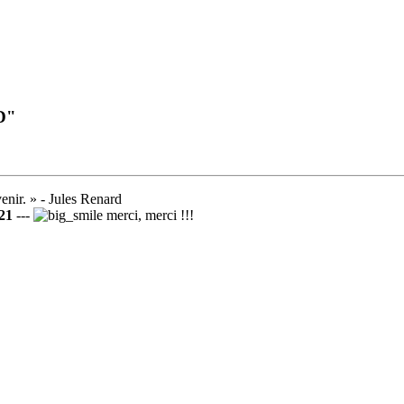
DD"
venir. » - Jules Renard
21
---
merci, merci !!!