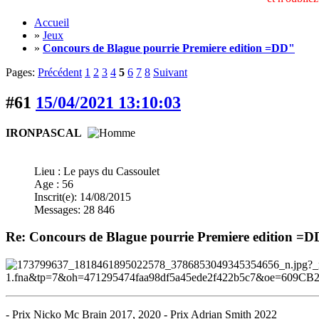
Accueil
»
Jeux
»
Concours de Blague pourrie Premiere edition =DD"
Pages:
Précédent
1
2
3
4
5
6
7
8
Suivant
#61
15/04/2021 13:10:03
IRONPASCAL
Lieu : Le pays du Cassoulet
Age : 56
Inscrit(e): 14/08/2015
Messages: 28 846
Re: Concours de Blague pourrie Premiere edition =
- Prix Nicko Mc Brain 2017, 2020 - Prix Adrian Smith 2022