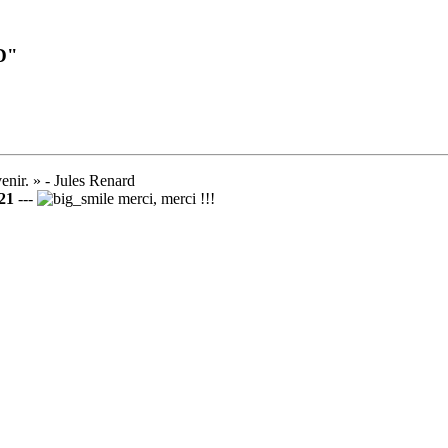
DD"
venir. » - Jules Renard
21
---
merci, merci !!!