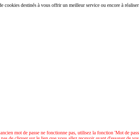
de cookies destinés à vous offrir un meilleur service ou encore à réalise
IMPORTANT
 ancien mot de passe ne fonctionne pas, utilisez la fonction 'Mot de pass
z pas de cliquer sur le lien que vous allez recevoir avant d'essayer de vo