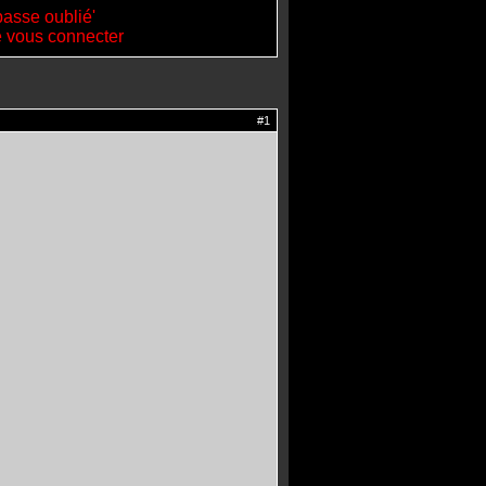
passe oublié'
de vous connecter
#1