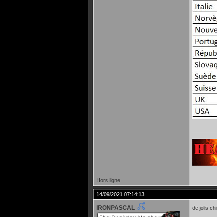
Hors ligne
14/09/2021 07:14:13
IRONPASCAL
de jolis ch