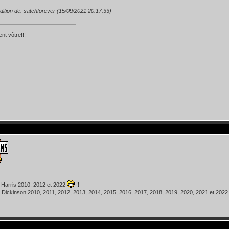
dition de: satchforever (15/09/2021 20:17:33)
nt vôtre!!!
 Harris 2010, 2012 et 2022
!!
 Dickinson 2010, 2011, 2012, 2013, 2014, 2015, 2016, 2017, 2018, 2019, 2020, 2021 et 202