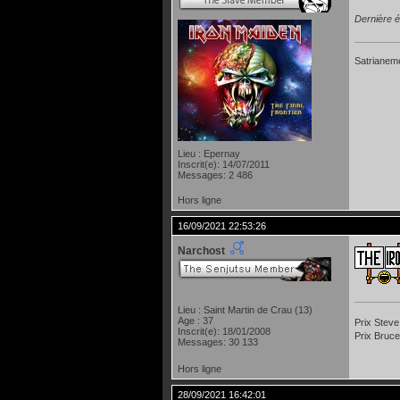
Dernière é
Satrianeme
Lieu : Epernay
Inscrit(e): 14/07/2011
Messages: 2 486
Hors ligne
16/09/2021 22:53:26
Narchost
Lieu : Saint Martin de Crau (13)
Age : 37
Prix Steve
Inscrit(e): 18/01/2008
Prix Bruce
Messages: 30 133
Hors ligne
28/09/2021 16:42:01