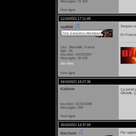
Messages: 31 920
Hors ligne
11/10/2021 17:11:49
Senjutsu e
ead666
En France 
Lieu : Marseille, France
Age : 54
Inscrit(e): 24/10/2007
Messages: 30 935
Site Web
Hors ligne
24/10/2021 18:27:38
Kahlone
Ça paraît 
officielle
Inscrit(e): 01/02/2008
Messages: 699
Hors ligne
25/10/2021 14:37:09
Par rappor
Narchost