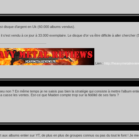
st disque d'argent en Uk (60.000 albums vendus).
il s'est vendu à ce jour à 33.000 exemplaire. Le disque d'or va être difficile à aller chercher (
Lien :
http://heavymetalreview
peu non ? En même temps je ne saisis pas bien la stratégie qui consiste à mettre l’album enti
. Ça casse les ventes. Est-ce que Maiden compte trop sur la fidélité de ses fans ?
t aux albums entier sur YT, de plus en plus de groupes connus ou pas du tout le font ! Je m