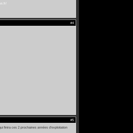
s.fr/
#4
#5
ui finira ces 2 prochaines années d'exploitation