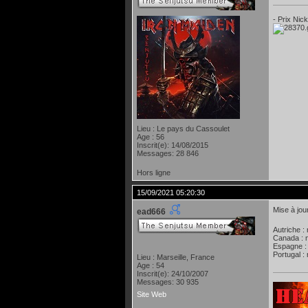
- Prix Nic
Lieu : Le pays du Cassoulet
Age : 56
Inscrit(e): 14/08/2015
Messages: 28 846
Hors ligne
15/09/2021 05:20:30
Mise à jou
ead666
Autriche :
Canada : 
Espagne :
Portugal :
Lieu : Marseille, France
Age : 54
Inscrit(e): 24/10/2007
Messages: 30 935
Site Web