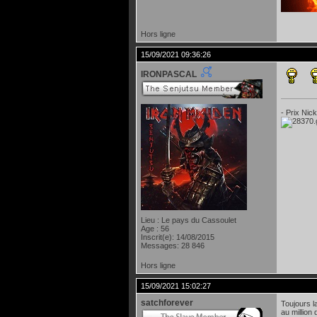
Hors ligne
15/09/2021 09:36:26
IRONPASCAL
- Prix Nic
Lieu : Le pays du Cassoulet
Age : 56
Inscrit(e): 14/08/2015
Messages: 28 846
Hors ligne
15/09/2021 15:02:27
satchforever
Toujours l
au million