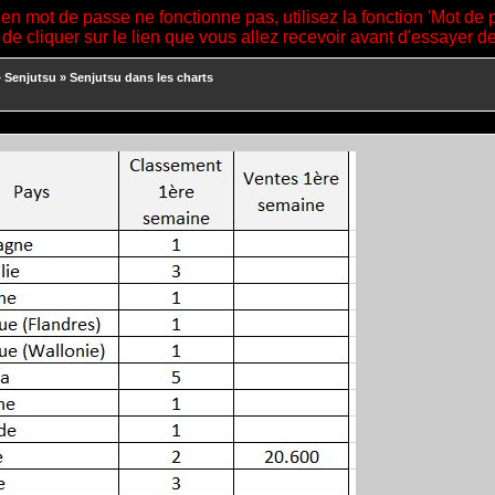
ien mot de passe ne fonctionne pas, utilisez la fonction 'Mot de 
 de cliquer sur le lien que vous allez recevoir avant d'essayer 
»
Senjutsu
»
Senjutsu dans les charts