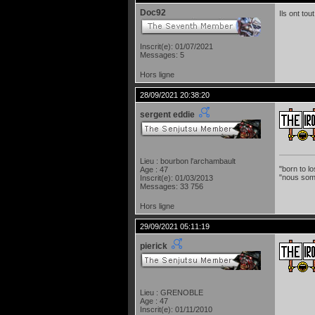
Doc92
Ils ont to
Inscrit(e): 01/07/2021
Messages: 5
Hors ligne
28/09/2021 20:38:20
sergent eddie
Lieu : bourbon l'archambault
"born to lo
Age : 47
"nous som
Inscrit(e): 01/03/2013
Messages: 33 756
Hors ligne
29/09/2021 05:11:19
pierick
Lieu : GRENOBLE
Age : 47
Inscrit(e): 01/11/2010