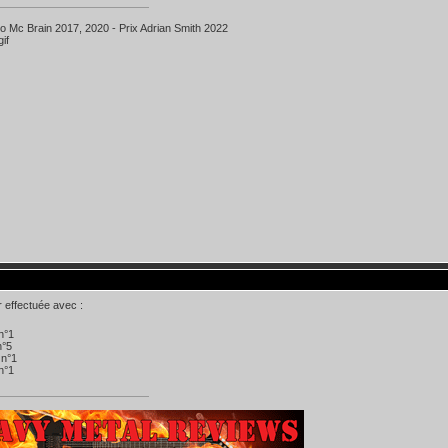
ko Mc Brain 2017, 2020 - Prix Adrian Smith 2022
r effectuée avec :
 n°1
n°5
 n°1
 n°1