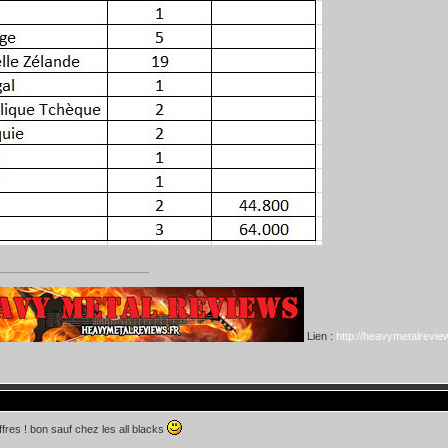
Lien :
http://heavymetalreview
iffres ! bon sauf chez les all blacks