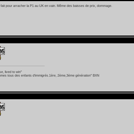
ut fait pour arracher la P1 au UK en vain. Même des baisses de prix, dommage.
se, lived to win"
mes tous des enfants d'immigrés.1ère, 2ème,3ème génération" BXN