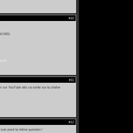
#10
50.000).
s.fr/
#11
er sur YouTube dès sa sortie sur la chaîne
#12
e suis posé la même question !