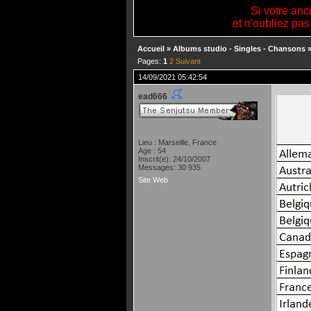
Si votre anc
et n'oubliez pas
Accueil
»
Albums studio - Singles - Chansons
Pages:
1
2
Suivant
14/09/2021 05:42:54
ead666
Lieu : Marseille, France
Age : 54
Inscrit(e): 24/10/2007
Messages: 30 935
Site Web