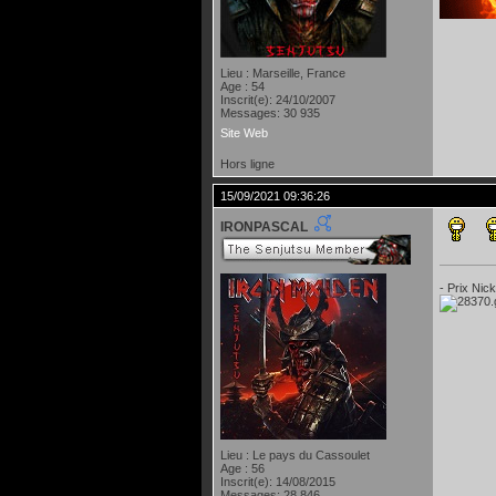
Lieu : Marseille, France
Age : 54
Inscrit(e): 24/10/2007
Messages: 30 935
Site Web
Hors ligne
15/09/2021 09:36:26
IRONPASCAL
- Prix Nic
Lieu : Le pays du Cassoulet
Age : 56
Inscrit(e): 14/08/2015
Messages: 28 846