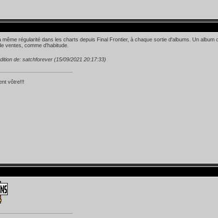
a même régularité dans les charts depuis Final Frontier, à chaque sortie d'albums. Un album q
 de ventes, comme d'habitude.
dition de: satchforever (15/09/2021 20:17:33)
nt vôtre!!!