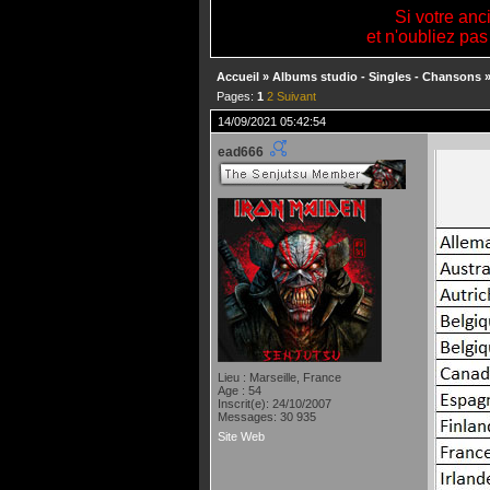
Si votre anc
et n'oubliez pas
Accueil
»
Albums studio - Singles - Chansons
Pages:
1
2
Suivant
14/09/2021 05:42:54
ead666
Lieu : Marseille, France
Age : 54
Inscrit(e): 24/10/2007
Messages: 30 935
Site Web