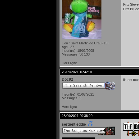
Prix Steve
Prix Bruce
Lieu : Saint Martin de Crau (13)
Age : 37
Inscrit(e): 18/01/2008
Messages: 30 133
Hors ligne
28/09/2021 16:42:01
Doc92
Ils ont to
Inscrit(e): 01/07/2021
Messages: 5
Hors ligne
28/09/2021 20:38:20
sergent eddie