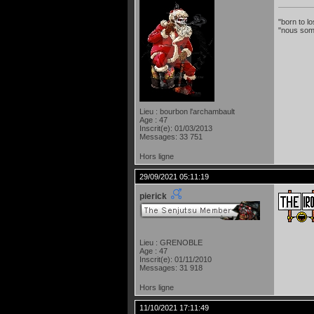
"born to lo
"nous som
Lieu : bourbon l'archambault
Age : 47
Inscrit(e): 01/03/2013
Messages: 33 751
Hors ligne
29/09/2021 05:11:19
pierick
Lieu : GRENOBLE
Age : 47
Inscrit(e): 01/11/2010
Messages: 31 918
Hors ligne
11/10/2021 17:11:49