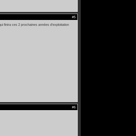
#5
ui finira ces 2 prochaines années d'exploitation
#6