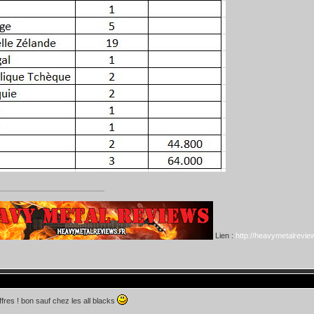
Lien :
http://heavymetalreview
iffres ! bon sauf chez les all blacks