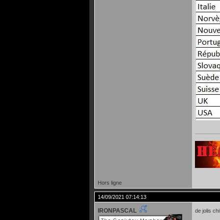
Hors ligne
14/09/2021 07:14:13
IRONPASCAL
de jolis ch