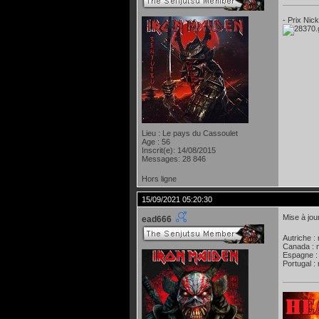
- Prix Nic
Lieu : Le pays du Cassoulet
Age : 56
Inscrit(e): 14/08/2015
Messages: 28 846
Hors ligne
15/09/2021 05:20:30
Mise à jou
ead666
Autriche :
Canada : 
Espagne :
Portugal :