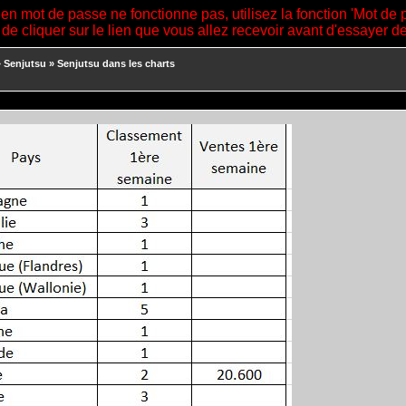
ien mot de passe ne fonctionne pas, utilisez la fonction 'Mot de 
 de cliquer sur le lien que vous allez recevoir avant d'essayer 
»
Senjutsu
»
Senjutsu dans les charts