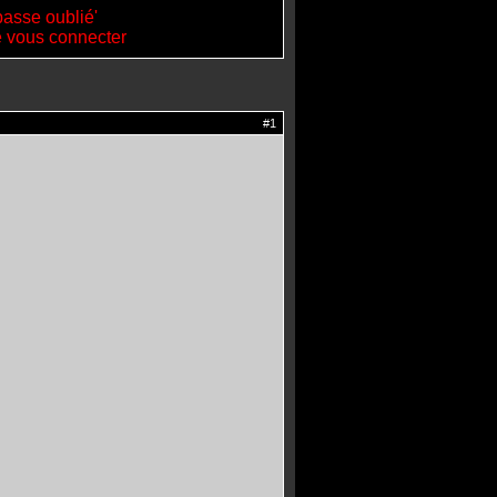
passe oublié'
de vous connecter
#1