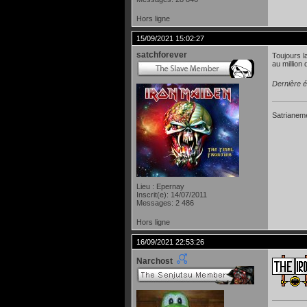
Hors ligne
15/09/2021 15:02:27
satchforever
Toujours l
au million
Dernière é
Satrianeme
Lieu : Epernay
Inscrit(e): 14/07/2011
Messages: 2 486
Hors ligne
16/09/2021 22:53:26
Narchost