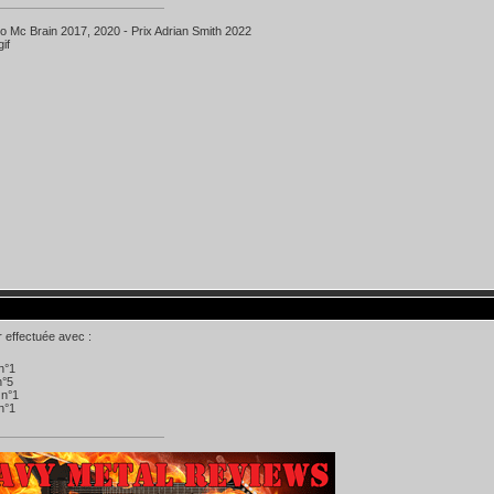
ko Mc Brain 2017, 2020 - Prix Adrian Smith 2022
r effectuée avec :
 n°1
n°5
 n°1
 n°1