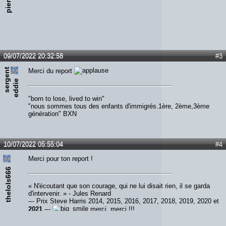
pierick
09/07/2022 20:32:58
#3
s
e
r
e
n
t
e
d
d
i
Merci du report
g
e
"born to lose, lived to win"
"nous sommes tous des enfants d'immigrés.1ère, 2ème,3ème
génération" BXN
10/07/2022 05:55:04
#4
Merci pour ton report !
thelols666
« N'écoutant que son courage, qui ne lui disait rien, il se garda
d'intervenir. » - Jules Renard
--- Prix Steve Harris 2014, 2015, 2016, 2017, 2018, 2019, 2020 et
2021
---
merci, merci !!!