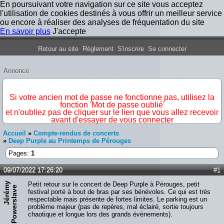
En poursuivant votre navigation sur ce site vous acceptez
l'utilisation de cookies destinés à vous offrir un meilleur service
ou encore à réaliser des analyses de fréquentation du site
En savoir plus
J'accepte
Forum Iron Maiden France
Retour au site
Règlement
S'inscrire
Se connecter
Annonce
IMPORTANT
Si votre ancien mot de passe ne fonctionne pas, utilisez la
fonction 'Mot de passe oublié'
et n'oubliez pas de cliquer sur le lien que vous allez recevoir
avant d'essayer de vous connecter
Accueil
»
Compte-rendus de concerts
»
Deep Purple au Printemps de Pérouges
Pages:
1
09/07/2022 17:26:20
#1
J
é
r
é
y
P
o
w
e
r
s
l
a
v
Petit retour sur le concert de Deep Purple à Pérouges, petit
m
e
festival porté à bout de bras par ses bénévoles. Ce qui est très
respectable mais présente de fortes limites. Le parking est un
problème majeur (pas de repères, mal éclairé, sortie toujours
chaotique et longue lors des grands évènements).