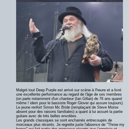
Malgré tout Deep Purple est arrivé sur scène à l'heure et a livré
une excellente performance au regard de l'âge de ses membres
(on parle notamment d'un chanteur (Ian Gillan) de 76 ans quand
même ! idem pour le bassiste Roger Glover qui assure toujours).
Le jeune renfort Simon Mc Bride (remplaçant de Steve Morse
absent pour des raisons familiales) a quant à lui assuré la partie
guitare avec de très belles envolées.
Les grands classiques se sont enchainés entrecoupés de
morceaux plus récents. Je regrette juste l'absence de "Throw my
bones" qui fait partie des morceaux récents que j'apprécie et