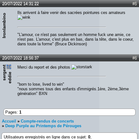
20/07/2022 14:31:22
#5
Ils arrivent à faire venir des sacrées pointures ces amateurs
Ironlambino
"L'amour, ce n'est pas seulement un homme fuck une amie, ce
n'est pas. L'amour, c'est plus en bas, dans la tête, dans le coeur,
dans toute la forme" (Bruce Dickinson)
20/07/2022 18:56:37
#6
s
e
r
e
n
t
e
d
d
i
Merci du report et des photos
g
e
"born to lose, lived to win"
"nous sommes tous des enfants d'immigrés.1ère, 2ème,3ème
génération" BXN
Pages:
1
Accueil
»
Compte-rendus de concerts
»
Deep Purple au Printemps de Pérouges
Utilisateurs enregistrés en ligne dans ce sujet:
0
,