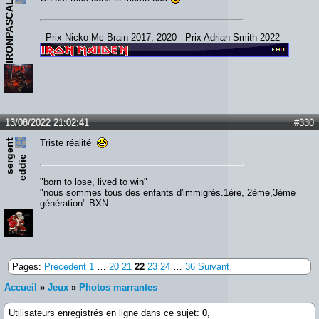
IRONPASCAL
- Prix Nicko Mc Brain 2017, 2020 - Prix Adrian Smith 2022
13/08/2022 21:02:41
#330
s
e
r
e
n
t
e
d
d
i
Triste réalité
g
e
"born to lose, lived to win"
"nous sommes tous des enfants d'immigrés.1ère, 2ème,3ème
génération" BXN
Pages:
Précédent
1
…
20
21
22
23
24
…
36
Suivant
Accueil
»
Jeux
»
Photos marrantes
Utilisateurs enregistrés en ligne dans ce sujet:
0
,