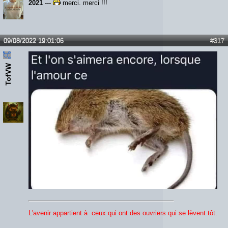
2021
---
merci, merci !!!
09/08/2022 19:01:06
#317
TofVW
L'avenir appartient à ceux qui ont des ouvriers qui se lèvent tôt.