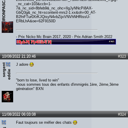
IRONPASCAL
- Prix Nicko Mc Brain 2017, 2020 - Prix Adrian Smith 2022
10/08/2022 21:20:46
#323
s
e
r
e
n
t
e
d
d
i
J adore
g
e
"born to lose, lived to win"
"nous sommes tous des enfants d'immigrés.1ère, 2ème,3ème
génération" BXN
11/08/2022 06:03:08
#324
Faut toujours se méfier des chats