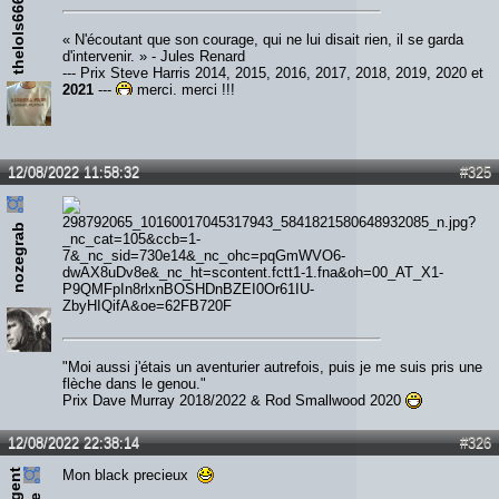
thelols666
« N'écoutant que son courage, qui ne lui disait rien, il se garda
d'intervenir. » - Jules Renard
--- Prix Steve Harris 2014, 2015, 2016, 2017, 2018, 2019, 2020 et
2021
---
merci, merci !!!
12/08/2022 11:58:32
#325
nozegrab
"Moi aussi j'étais un aventurier autrefois, puis je me suis pris une
flèche dans le genou."
Prix Dave Murray 2018/2022 & Rod Smallwood 2020
12/08/2022 22:38:14
#326
s
e
r
e
n
t
e
d
d
i
Mon black precieux