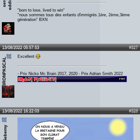
g
e
"born to lose, lived to win"
"nous sommes tous des enfants d'immigrés.1ère, 2ème,3ème
génération" BXN
13/08/2022 05:57:53
#327
Excellent
IRONPASCAL
- Prix Nicko Mc Brain 2017, 2020 - Prix Adrian Smith 2022
13/08/2022 16:22:03
#328
Sebemy