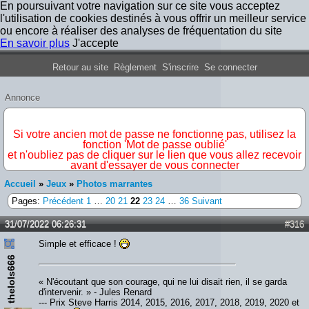
En poursuivant votre navigation sur ce site vous acceptez
l'utilisation de cookies destinés à vous offrir un meilleur service
ou encore à réaliser des analyses de fréquentation du site
En savoir plus
J'accepte
Forum Iron Maiden France
Retour au site
Règlement
S'inscrire
Se connecter
Annonce
IMPORTANT
Si votre ancien mot de passe ne fonctionne pas, utilisez la
fonction 'Mot de passe oublié'
et n'oubliez pas de cliquer sur le lien que vous allez recevoir
avant d'essayer de vous connecter
Accueil
»
Jeux
»
Photos marrantes
Pages:
Précédent
1
…
20
21
22
23
24
…
36
Suivant
31/07/2022 06:26:31
#316
Simple et efficace !
thelols666
« N'écoutant que son courage, qui ne lui disait rien, il se garda
d'intervenir. » - Jules Renard
--- Prix Steve Harris 2014, 2015, 2016, 2017, 2018, 2019, 2020 et