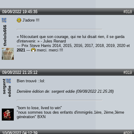
09/08/2022 19:45:35
#318
J'adore !!!
thelols666
« N'écoutant que son courage, qui ne lui disait rien, il se garda
d'intervenir. » - Jules Renard
--- Prix Steve Harris 2014, 2015, 2016, 2017, 2018, 2019, 2020 et
2021
---
merci, merci !!!
09/08/2022 21:25:12
#319
s
e
r
e
n
t
e
d
d
i
Bien trouvé ::lol:
g
e
Dernière édition de: sergent eddie (09/08/2022 21:25:28)
"born to lose, lived to win"
"nous sommes tous des enfants d'immigrés.1ère, 2ème,3ème
génération" BXN
10/08/2022 04:12:39
#320