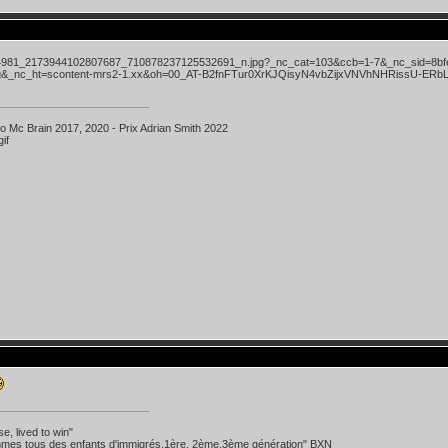
ko Mc Brain 2017, 2020 - Prix Adrian Smith 2022
se, lived to win"
mes tous des enfants d'immigrés.1ère, 2ème,3ème génération" BXN