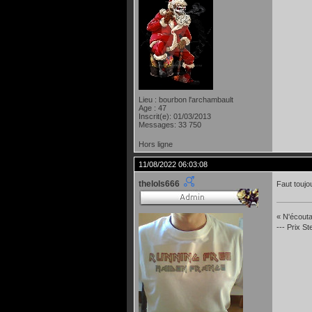
Lieu : bourbon l'archambault
Age : 47
Inscrit(e): 01/03/2013
Messages: 33 750
Hors ligne
11/08/2022 06:03:08
thelols666
Faut toujo
« N'écoutan
--- Prix S