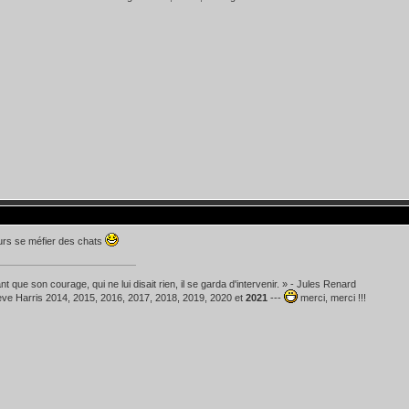
urs se méfier des chats
t que son courage, qui ne lui disait rien, il se garda d'intervenir. » - Jules Renard
teve Harris 2014, 2015, 2016, 2017, 2018, 2019, 2020 et
2021
---
merci, merci !!!