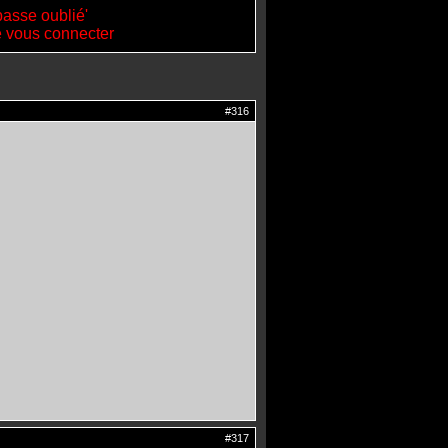
passe oublié'
de vous connecter
#316
#317