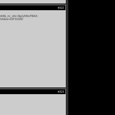
#322
#323