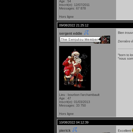
Age : 54
Inscrit(e): 12/07/2011
Messages: 67 878
Hors ligne
09/08/2022 21:25:12
Bien trouvé
sergent eddie
Dernière é
"born to lo
"nous som
Lieu : bourbon l'archambault
Age : 47
Inscrit(e): 01/03/2013
Messages: 33 750
Hors ligne
10/08/2022 04:12:39
pierick
Excellent