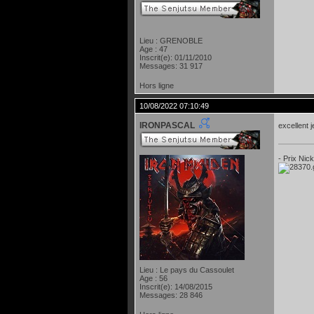
Lieu : GRENOBLE
Age : 47
Inscrit(e): 01/11/2010
Messages: 31 917
Hors ligne
10/08/2022 07:10:49
IRONPASCAL
excellent 
- Prix Nic
Lieu : Le pays du Cassoulet
Age : 56
Inscrit(e): 14/08/2015
Messages: 28 846