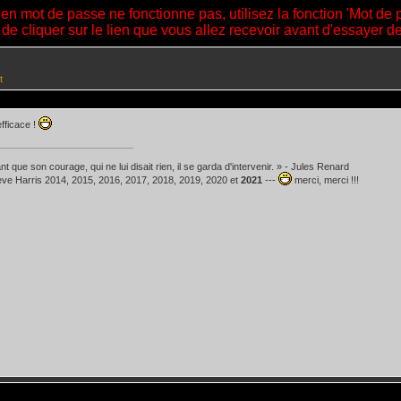
ien mot de passe ne fonctionne pas, utilisez la fonction 'Mot de 
 de cliquer sur le lien que vous allez recevoir avant d'essayer 
t
efficace !
t que son courage, qui ne lui disait rien, il se garda d'intervenir. » - Jules Renard
teve Harris 2014, 2015, 2016, 2017, 2018, 2019, 2020 et
2021
---
merci, merci !!!