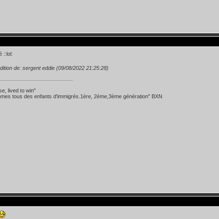
 ::lol:
dition de: sergent eddie (09/08/2022 21:25:28)
se, lived to win"
mes tous des enfants d'immigrés.1ère, 2ème,3ème génération" BXN