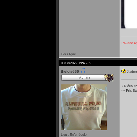
L'avenir a
Hors ligne
09/08/2022 19:45:35
thelols666
J'adore
« N'écoutan
--- Prix S
Lieu : Enfer écolo