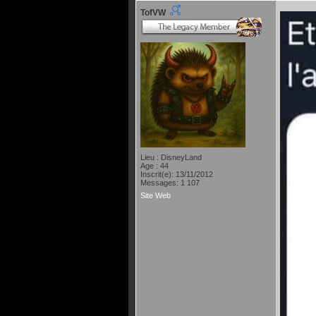
TofVW
Lieu : DisneyLand
Age : 44
Inscrit(e): 13/11/2012
Messages: 1 107
Site Web