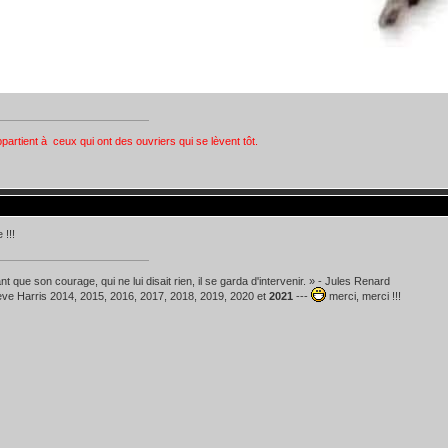
ppartient à ceux qui ont des ouvriers qui se lèvent tôt.
 !!!
t que son courage, qui ne lui disait rien, il se garda d'intervenir. » - Jules Renard
teve Harris 2014, 2015, 2016, 2017, 2018, 2019, 2020 et
2021
---
merci, merci !!!