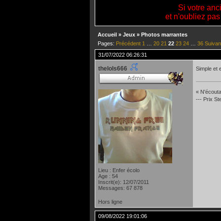
Si votre anc
et n'oubliez pas
Accueil
»
Jeux
»
Photos marrantes
Pages:
Précédent
1
…
20
21
22
23
24
…
36
Suivan
31/07/2022 06:26:31
thelols666
Simple et 
« N'écoutan
--- Prix S
Lieu : Enfer écolo
Age : 54
Inscrit(e): 12/07/2011
Messages: 67 878
Hors ligne
09/08/2022 19:01:06