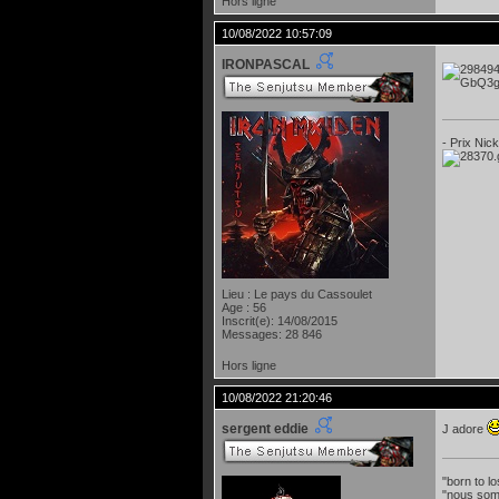
Hors ligne
10/08/2022 10:57:09
IRONPASCAL
- Prix Nic
Lieu : Le pays du Cassoulet
Age : 56
Inscrit(e): 14/08/2015
Messages: 28 846
Hors ligne
10/08/2022 21:20:46
sergent eddie
J adore
"born to lo
"nous som