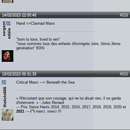
14/02/2023 22:00:46
#529
s
e
r
e
n
t
e
d
d
i
Hand =>Clannad Mass
g
e
"born to lose, lived to win"
"nous sommes tous des enfants d'immigrés.1ère, 2ème,3ème
génération" BXN
15/02/2023 06:31:33
#530
Critical Mass ---> Beneath the Sea
thelols666
« N'écoutant que son courage, qui ne lui disait rien, il se garda
d'intervenir. » - Jules Renard
--- Prix Steve Harris 2014, 2015, 2016, 2017, 2018, 2019, 2020 et
2021
---
merci, merci !!!