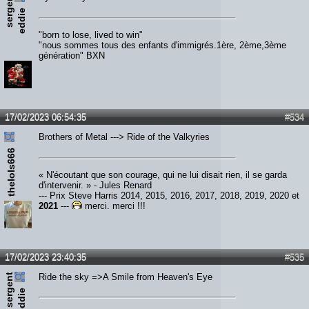
s
e
r
e
n
t
e
d
d
i
g
e
"born to lose, lived to win"
"nous sommes tous des enfants d'immigrés.1ère, 2ème,3ème
génération" BXN
17/02/2023 06:54:35
#534
Brothers of Metal ---> Ride of the Valkyries
thelols666
« N'écoutant que son courage, qui ne lui disait rien, il se garda
d'intervenir. » - Jules Renard
--- Prix Steve Harris 2014, 2015, 2016, 2017, 2018, 2019, 2020 et
2021
---
merci, merci !!!
17/02/2023 23:40:35
#535
s
e
r
e
n
t
e
d
d
i
Ride the sky =>A Smile from Heaven's Eye
g
e