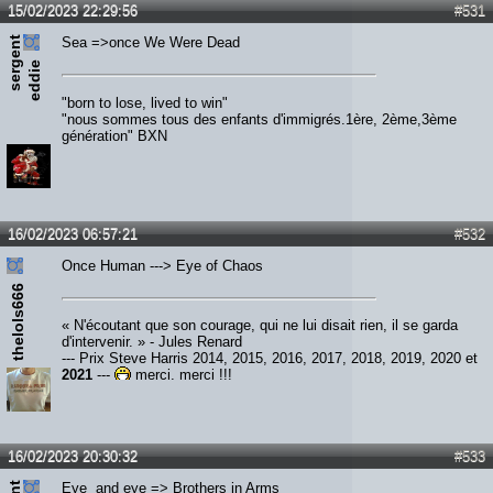
15/02/2023 22:29:56
#531
s
e
r
e
n
t
e
d
d
i
Sea =>once We Were Dead
g
e
"born to lose, lived to win"
"nous sommes tous des enfants d'immigrés.1ère, 2ème,3ème
génération" BXN
16/02/2023 06:57:21
#532
Once Human ---> Eye of Chaos
thelols666
« N'écoutant que son courage, qui ne lui disait rien, il se garda
d'intervenir. » - Jules Renard
--- Prix Steve Harris 2014, 2015, 2016, 2017, 2018, 2019, 2020 et
2021
---
merci, merci !!!
16/02/2023 20:30:32
#533
Eye and eye => Brothers in Arms