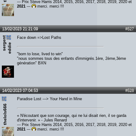
--- Prix Steve Harris 2014, 2015, 2016, 2017, 2018, 2019, 2020 et
2021
---
merci, merci !!!
13/02/2023 21:21:09
#527
s
e
r
e
n
t
e
d
d
i
Face down =>Lost Paths
g
e
"born to lose, lived to win"
"nous sommes tous des enfants d'immigrés.1ère, 2ème,3ème
génération" BXN
14/02/2023 07:04:53
#528
Paradise Lost ---> Your Hand in Mine
thelols666
« N'écoutant que son courage, qui ne lui disait rien, il se garda
d'intervenir. » - Jules Renard
--- Prix Steve Harris 2014, 2015, 2016, 2017, 2018, 2019, 2020 et
2021
---
merci, merci !!!