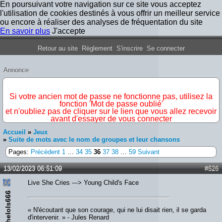
En poursuivant votre navigation sur ce site vous acceptez
l'utilisation de cookies destinés à vous offrir un meilleur service
ou encore à réaliser des analyses de fréquentation du site
En savoir plus
J'accepte
Forum Iron Maiden France
Retour au site
Règlement
S'inscrire
Se connecter
Annonce
IMPORTANT
Si votre ancien mot de passe ne fonctionne pas, utilisez la
fonction 'Mot de passe oublié'
et n'oubliez pas de cliquer sur le lien que vous allez recevoir
avant d'essayer de vous connecter
Accueil
»
Jeux
»
Suite de mots avec le nom de groupes et leur chansons
Pages:
Précédent
1
…
34
35
36
37
38
…
59
Suivant
13/02/2023 06:51:09
#526
Live She Cries ---> Young Child's Face
thelols666
« N'écoutant que son courage, qui ne lui disait rien, il se garda
d'intervenir. » - Jules Renard