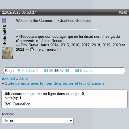
21/02/2023 06:53:37
#540
Welcome the Coroner ---> Justified Genocide
thelols666
« N'écoutant que son courage, qui ne lui disait rien, il se garda
d'intervenir. » - Jules Renard
--- Prix Steve Harris 2014, 2015, 2016, 2017, 2018, 2019, 2020 et
2021
---
merci, merci !!!
Pages:
Précédent
1
…
34
35
36
37
38
…
59
Suivant
Accueil
»
Jeux
»
Suite de mots avec le nom de groupes et leur chansons
Utilisateurs enregistrés en ligne dans ce sujet:
0
,
Invité(s):
1
[Bot] ClaudeBot
Atteindre