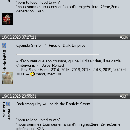
"born to lose, lived to win"
"nous sommes tous des enfants d'immigrés.1ère, 2ème,3ème
génération" BXN
18/02/2023 07:27:11
#536
Cyanide Smile ---> Fires of Dark Empires
thelols666
« N'écoutant que son courage, qui ne lui disait rien, il se garda
d'intervenir. » - Jules Renard
--- Prix Steve Harris 2014, 2015, 2016, 2017, 2018, 2019, 2020 et
2021
---
merci, merci !!!
19/02/2023 20:55:31
#537
s
e
r
e
n
t
e
d
d
i
Dark tranquility => Inside the Particle Storm
g
e
"born to lose, lived to win"
"nous sommes tous des enfants d'immigrés.1ère, 2ème,3ème
génération" BXN