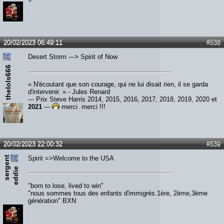
20/02/2023 06:49:11
#538
Desert Storm ---> Spirit of Now
thelols666
« N'écoutant que son courage, qui ne lui disait rien, il se garda
d'intervenir. » - Jules Renard
--- Prix Steve Harris 2014, 2015, 2016, 2017, 2018, 2019, 2020 et
2021
---
merci, merci !!!
20/02/2023 22:00:32
#539
s
e
r
e
n
t
e
d
d
i
Spirit =>Welcome to the USA
g
e
"born to lose, lived to win"
"nous sommes tous des enfants d'immigrés.1ère, 2ème,3ème
génération" BXN