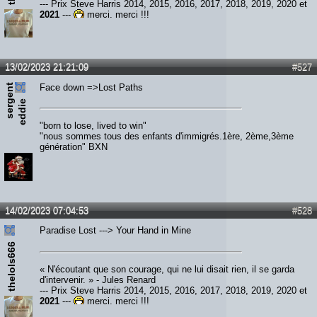
--- Prix Steve Harris 2014, 2015, 2016, 2017, 2018, 2019, 2020 et
2021
---
merci, merci !!!
13/02/2023 21:21:09
#527
s
e
r
e
n
t
e
d
d
i
Face down =>Lost Paths
g
e
"born to lose, lived to win"
"nous sommes tous des enfants d'immigrés.1ère, 2ème,3ème
génération" BXN
14/02/2023 07:04:53
#528
Paradise Lost ---> Your Hand in Mine
thelols666
« N'écoutant que son courage, qui ne lui disait rien, il se garda
d'intervenir. » - Jules Renard
--- Prix Steve Harris 2014, 2015, 2016, 2017, 2018, 2019, 2020 et
2021
---
merci, merci !!!