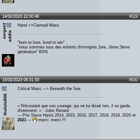
14/02/2023 22:00:46
#529
s
e
r
e
n
t
e
d
d
i
Hand =>Clannad Mass
g
e
"born to lose, lived to win"
"nous sommes tous des enfants d'immigrés.1ère, 2ème,3ème
génération" BXN
15/02/2023 06:31:33
#530
Critical Mass ---> Beneath the Sea
thelols666
« N'écoutant que son courage, qui ne lui disait rien, il se garda
d'intervenir. » - Jules Renard
--- Prix Steve Harris 2014, 2015, 2016, 2017, 2018, 2019, 2020 et
2021
---
merci, merci !!!