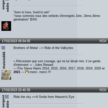
s
e
r
e
n
t
e
d
d
i
g
e
"born to lose, lived to win"
"nous sommes tous des enfants d'immigrés.1ère, 2ème,3ème
génération" BXN
17/02/2023 06:54:35
#534
Brothers of Metal ---> Ride of the Valkyries
thelols666
« N'écoutant que son courage, qui ne lui disait rien, il se garda
d'intervenir. » - Jules Renard
--- Prix Steve Harris 2014, 2015, 2016, 2017, 2018, 2019, 2020 et
2021
---
merci, merci !!!
17/02/2023 23:40:35
#535
s
e
r
e
n
t
e
d
d
i
Ride the sky =>A Smile from Heaven's Eye
g
e