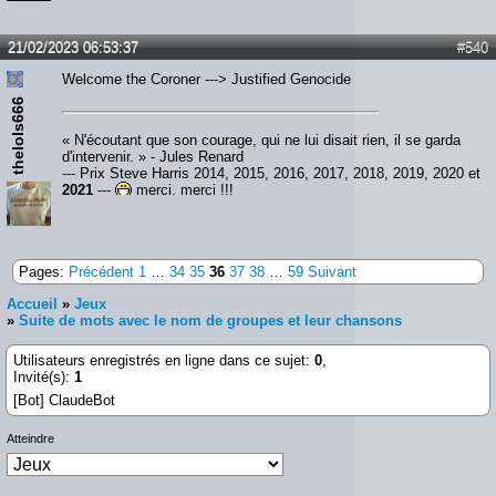
21/02/2023 06:53:37
#540
Welcome the Coroner ---> Justified Genocide
thelols666
« N'écoutant que son courage, qui ne lui disait rien, il se garda
d'intervenir. » - Jules Renard
--- Prix Steve Harris 2014, 2015, 2016, 2017, 2018, 2019, 2020 et
2021
---
merci, merci !!!
Pages:
Précédent
1
…
34
35
36
37
38
…
59
Suivant
Accueil
»
Jeux
»
Suite de mots avec le nom de groupes et leur chansons
Utilisateurs enregistrés en ligne dans ce sujet:
0
,
Invité(s):
1
[Bot] ClaudeBot
Atteindre