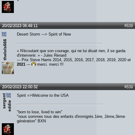
20/02/2023 06:49:11
#538
Desert Storm ---> Spirit of Now
thelols666
« N'écoutant que son courage, qui ne lui disait rien, il se garda
d'intervenir. » - Jules Renard
--- Prix Steve Harris 2014, 2015, 2016, 2017, 2018, 2019, 2020 et
2021
---
merci, merci !!!
20/02/2023 22:00:32
#539
s
e
r
e
n
t
e
d
d
i
Spirit =>Welcome to the USA
g
e
"born to lose, lived to win"
"nous sommes tous des enfants d'immigrés.1ère, 2ème,3ème
génération" BXN