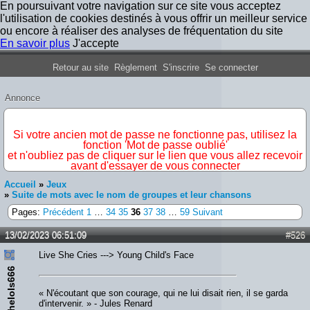
En poursuivant votre navigation sur ce site vous acceptez
l'utilisation de cookies destinés à vous offrir un meilleur service
ou encore à réaliser des analyses de fréquentation du site
En savoir plus
J'accepte
Forum Iron Maiden France
Retour au site
Règlement
S'inscrire
Se connecter
Annonce
IMPORTANT
Si votre ancien mot de passe ne fonctionne pas, utilisez la
fonction 'Mot de passe oublié'
et n'oubliez pas de cliquer sur le lien que vous allez recevoir
avant d'essayer de vous connecter
Accueil
»
Jeux
»
Suite de mots avec le nom de groupes et leur chansons
Pages:
Précédent
1
…
34
35
36
37
38
…
59
Suivant
13/02/2023 06:51:09
#526
Live She Cries ---> Young Child's Face
thelols666
« N'écoutant que son courage, qui ne lui disait rien, il se garda
d'intervenir. » - Jules Renard