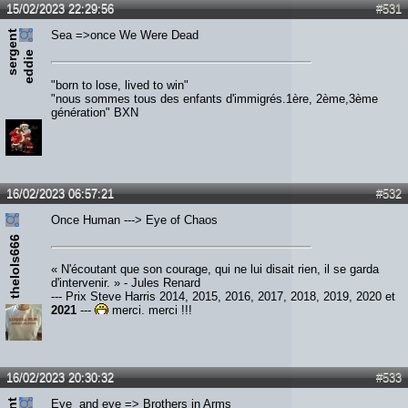
15/02/2023 22:29:56
#531
s
e
r
e
n
t
e
d
d
i
Sea =>once We Were Dead
g
e
"born to lose, lived to win"
"nous sommes tous des enfants d'immigrés.1ère, 2ème,3ème
génération" BXN
16/02/2023 06:57:21
#532
Once Human ---> Eye of Chaos
thelols666
« N'écoutant que son courage, qui ne lui disait rien, il se garda
d'intervenir. » - Jules Renard
--- Prix Steve Harris 2014, 2015, 2016, 2017, 2018, 2019, 2020 et
2021
---
merci, merci !!!
16/02/2023 20:30:32
#533
Eye and eye => Brothers in Arms