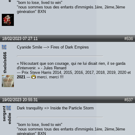
"born to lose, lived to win"
"nous sommes tous des enfants d'immigrés.1ère, 2ème,3ème
génération" BXN
18/02/2023 07:27:11
#536
Cyanide Smile ---> Fires of Dark Empires
thelols666
« N'écoutant que son courage, qui ne lui disait rien, il se garda
d'intervenir. » - Jules Renard
--- Prix Steve Harris 2014, 2015, 2016, 2017, 2018, 2019, 2020 et
2021
---
merci, merci !!!
19/02/2023 20:55:31
#537
s
e
r
e
n
t
e
d
d
i
Dark tranquility => Inside the Particle Storm
g
e
"born to lose, lived to win"
"nous sommes tous des enfants d'immigrés.1ère, 2ème,3ème
génération" BXN