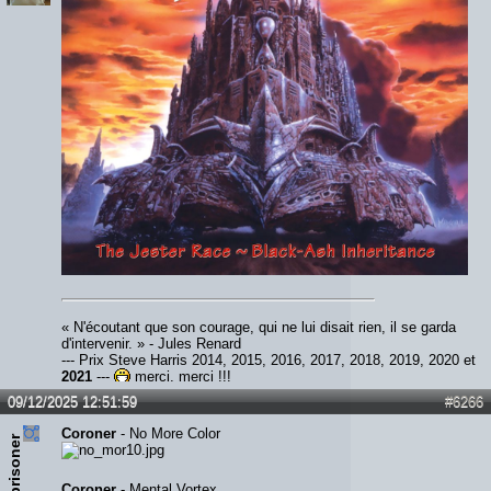
« N'écoutant que son courage, qui ne lui disait rien, il se garda
d'intervenir. » - Jules Renard
--- Prix Steve Harris 2014, 2015, 2016, 2017, 2018, 2019, 2020 et
2021
---
merci, merci !!!
09/12/2025 12:51:59
#6266
Coroner
- No More Color
the prisoner
Coroner
- Mental Vortex