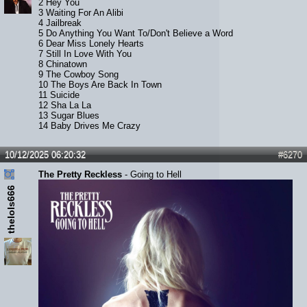
2 Hey You
3 Waiting For An Alibi
4 Jailbreak
5 Do Anything You Want To/Don't Believe a Word
6 Dear Miss Lonely Hearts
7 Still In Love With You
8 Chinatown
9 The Cowboy Song
10 The Boys Are Back In Town
11 Suicide
12 Sha La La
13 Sugar Blues
14 Baby Drives Me Crazy
10/12/2025 06:20:32
#6270
The Pretty Reckless
- Going to Hell
thelols666