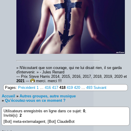
« N'écoutant que son courage, qui ne lui disait rien, il se garda
d'intervenir. » - Jules Renard
--- Prix Steve Harris 2014, 2015, 2016, 2017, 2018, 2019, 2020 et
2021
---
merci, merci !!!
Pages:
Précédent
1
…
416
417
418
419
420
…
493
Suivant
Accueil
»
Autres groupes, autre musique
»
Qu'écoutez-vous en ce moment ?
Utilisateurs enregistrés en ligne dans ce sujet:
0
,
Invité(s):
2
[Bot] meta-externalagent,
[Bot] ClaudeBot