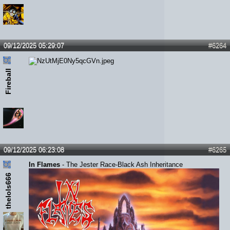
09/12/2025 05:29:07
#6264
Fireball
09/12/2025 06:23:08
#6265
In Flames
- The Jester Race-Black Ash Inheritance
thelols666