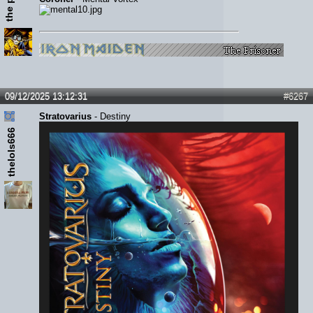
09/12/2025 13:12:31
#6267
Stratovarius
- Destiny
thelols666