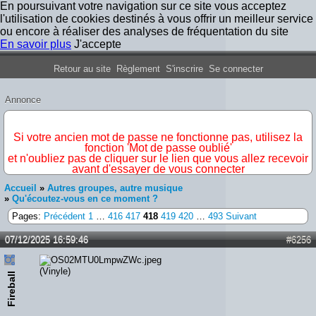
En poursuivant votre navigation sur ce site vous acceptez
l'utilisation de cookies destinés à vous offrir un meilleur service
ou encore à réaliser des analyses de fréquentation du site
En savoir plus
J'accepte
Forum Iron Maiden France
Retour au site
Règlement
S'inscrire
Se connecter
Annonce
IMPORTANT
Si votre ancien mot de passe ne fonctionne pas, utilisez la
fonction 'Mot de passe oublié'
et n'oubliez pas de cliquer sur le lien que vous allez recevoir
avant d'essayer de vous connecter
Accueil
»
Autres groupes, autre musique
»
Qu'écoutez-vous en ce moment ?
Pages:
Précédent
1
…
416
417
418
419
420
…
493
Suivant
07/12/2025 16:59:46
#6256
(Vinyle)
Fireball