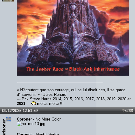
« N'écoutant que son courage, qui ne lui disait rien, il se garda
d'intervenir. » - Jules Renard
--- Prix Steve Harris 2014, 2015, 2016, 2017, 2018, 2019, 2020 et
2021
---
merci, merci !!!
09/12/2025 12:51:59
#6266
Coroner
- No More Color
the prisoner
Coroner
- Mental Vortex