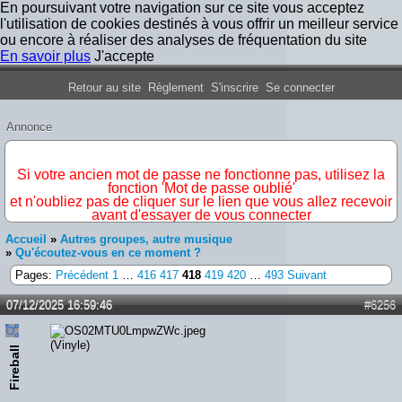
En poursuivant votre navigation sur ce site vous acceptez
l'utilisation de cookies destinés à vous offrir un meilleur service
ou encore à réaliser des analyses de fréquentation du site
En savoir plus
J'accepte
Forum Iron Maiden France
Retour au site
Règlement
S'inscrire
Se connecter
Annonce
IMPORTANT
Si votre ancien mot de passe ne fonctionne pas, utilisez la
fonction 'Mot de passe oublié'
et n'oubliez pas de cliquer sur le lien que vous allez recevoir
avant d'essayer de vous connecter
Accueil
»
Autres groupes, autre musique
»
Qu'écoutez-vous en ce moment ?
Pages:
Précédent
1
…
416
417
418
419
420
…
493
Suivant
07/12/2025 16:59:46
#6256
(Vinyle)
Fireball