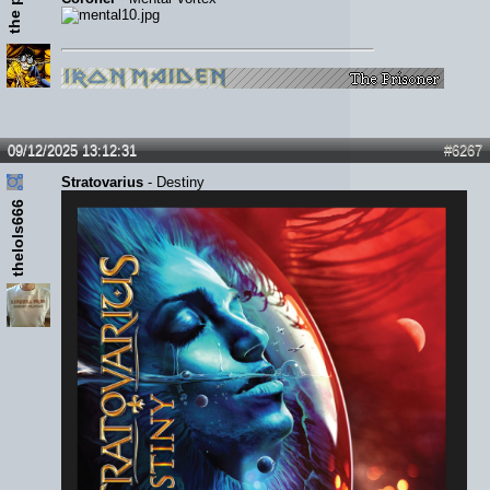
09/12/2025 13:12:31
#6267
Stratovarius
- Destiny
thelols666