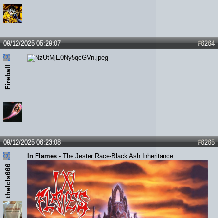
09/12/2025 05:29:07
#6264
Fireball
09/12/2025 06:23:08
#6265
In Flames
- The Jester Race-Black Ash Inheritance
thelols666