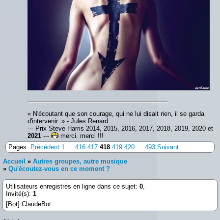
« N'écoutant que son courage, qui ne lui disait rien, il se garda
d'intervenir. » - Jules Renard
--- Prix Steve Harris 2014, 2015, 2016, 2017, 2018, 2019, 2020 et
2021
---
merci, merci !!!
Pages:
Précédent
1
…
416
417
418
419
420
…
493
Suivant
Accueil
»
Autres groupes, autre musique
»
Qu'écoutez-vous en ce moment ?
Utilisateurs enregistrés en ligne dans ce sujet:
0
,
Invité(s):
1
[Bot] ClaudeBot