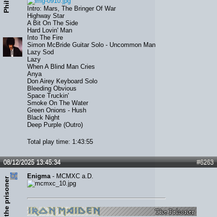
Phil93
Intro: Mars, The Bringer Of War
Highway Star
A Bit On The Side
Hard Lovin' Man
Into The Fire
Simon McBride Guitar Solo - Uncommon Man
Lazy Sod
Lazy
When A Blind Man Cries
Anya
Don Airey Keyboard Solo
Bleeding Obvious
Space Truckin'
Smoke On The Water
Green Onions - Hush
Black Night
Deep Purple (Outro)
Total play time: 1:43:55
08/12/2025 13:45:34
#6263
Enigma
- MCMXC a.D.
the prisoner