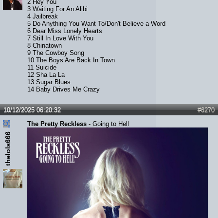
2 Hey You
3 Waiting For An Alibi
4 Jailbreak
5 Do Anything You Want To/Don't Believe a Word
6 Dear Miss Lonely Hearts
7 Still In Love With You
8 Chinatown
9 The Cowboy Song
10 The Boys Are Back In Town
11 Suicide
12 Sha La La
13 Sugar Blues
14 Baby Drives Me Crazy
10/12/2025 06:20:32
#6270
The Pretty Reckless
- Going to Hell
thelols666